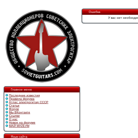
Ошибка
У вас нет необходи
Главное меню
Последние известия
Правила форума
Атлас электрогитар СССР
Статьи
Форум
Мы ВКонтакте
Ссылки
О нас
Новое на форуме
МАЙ МУZЕУМ
Язык сайта