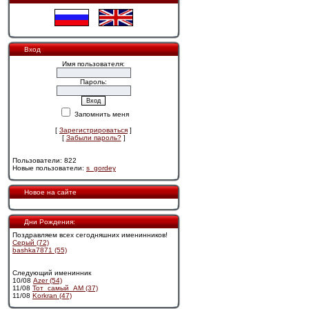
Вход
Имя пользователя:
Пароль:
Запомнить меня
[
Зарегистрироваться
]
[
Забыли пароль?
]
Пользователи: 822
Новые пользователи:
s_gordey
Новое на сайте
Дни Рождения:
Поздравляем всех сегодняшних именинников!
Cерый (72)
bashka7871 (55)
Следующий именинник
10/08
Azer (54)
11/08
Тот_самый_АМ (37)
11/08
Korkran (47)