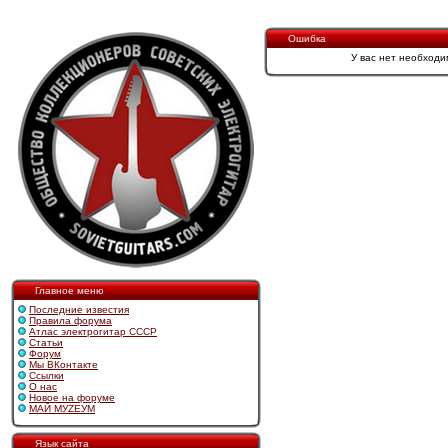
Ошибка
У вас нет необходи
Главное меню
Последние известия
Правила форума
Атлас электрогитар СССР
Статьи
Форум
Мы ВКонтакте
Ссылки
О нас
Новое на форуме
МАЙ МУZЕУМ
Язык сайта