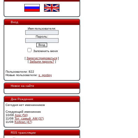
Вход
Имя пользователя:
Пароль:
Запомнить меня
[
Зарегистрироваться
]
[
Забыли пароль?
]
Пользователи: 822
Новые пользователи:
s_gordey
Новое на сайте
Дни Рождения:
Сегодня нет именинников
Следующий именинник
10/08
Azer (54)
11/08
Тот_самый_АМ (37)
11/08
Korkran (47)
RSS трансляции