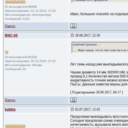
Я заливаю ВК в "Документы".
ID пользователя #6459
Зарегистрирован: 31.10.2014, 17:04
Иван, большое спасибо за подсказк
Местонахождение: Екатеринбург
Сообщений: 1201
Наверх
BNC-50
28.06.2017, 22:36
markmark Цитата
...
..... Жаль только, что из этих схем так и н
ID пользователя #2150
Зарегистрирован: 05.10.2010, 07:10
Лет семь назад уже выкладывалось
Местонахождение: Москва
Сообщений: 61
Чашки диаметр 14 мм, М2000 НМ, И
провод 0,1 Количество витков 500-
индуктивность точнее можно коли
ПыСы. Данные намотки верны для ч
[ Редактирование 30.06.2017, 06:17 ]
Наверх
kaldos
05.07.2017, 12:45
Продолжаю выкладывать восстанов
Сегодня предлагаю схему очередно
нечитаемость, вызывала много вопр