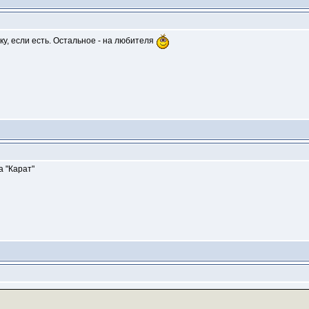
у, если есть. Остальное - на любителя
 "Карат"