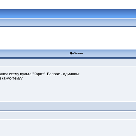
Добавил
ашел схему пульта "Карат". Вопрос к админам:
в какую тему?