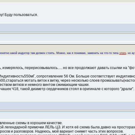
у! Буду пользоваться.
е понятно какой индуктор там должен стоять. Можно, как я понимаю, заменить на что-то типа
этого
, но а
, измерялось, перерисовывалось..... но все продолжают давать ссылки на "ф
ндуктивность550мГ, сопротивление 56 Ом. Больше соответствует индуктивно
600,стараться мотать виток к витку, через несколько слоев промазывать(наст
чеством витков и немного винтом сжимающим чашки.
ашек Ч18, такой диаметр сердечников стоял в оригинале с которого "драли".
ленные схемы в хорошем качестве.
й легендарной примочки ЛЕЛЬ ЦЗ. И хотя её схема была давно на просторах 
осов и разговоров. Надеюсь, мой вариант снимет часть этих вопросов.