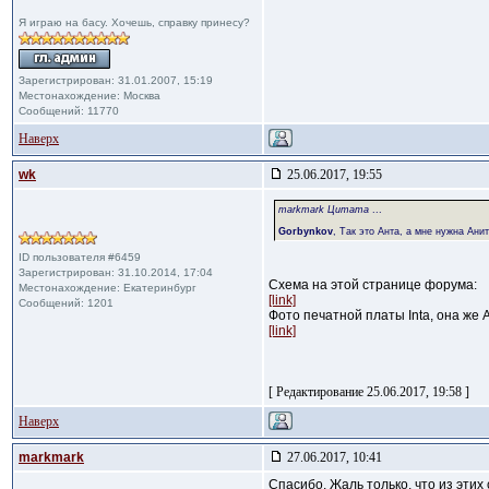
Я играю на басу. Хочешь, справку принесу?
Зарегистрирован: 31.01.2007, 15:19
Местонахождение: Москва
Сообщений: 11770
Наверх
wk
25.06.2017, 19:55
markmark Цитата
...
Gorbynkov
, Так это Анта, а мне нужна Анит
ID пользователя #6459
Зарегистрирован: 31.10.2014, 17:04
Схема на этой странице форума:
Местонахождение: Екатеринбург
[link]
Сообщений: 1201
Фото печатной платы Inta, она же 
[link]
[ Редактирование 25.06.2017, 19:58 ]
Наверх
markmark
27.06.2017, 10:41
Спасибо. Жаль только, что из этих