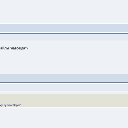
файлы "навсегда"?
у пульта "Карат".