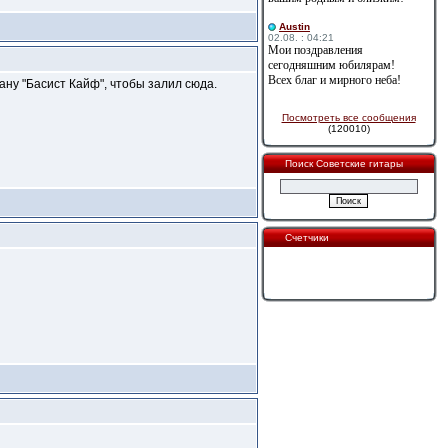
Austin
02.08. : 04:21
Мои поздравления
сегодняшним юбилярам!
Всех благ и мирного неба!
ану "Басист Кайф", чтобы залил сюда.
Посмотреть все сообщения
(120010)
Поиск Советские гитары
Счетчики