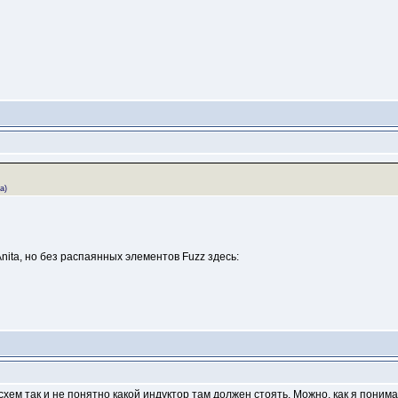
а)
Anita, но без распаянных элементов Fuzz здесь:
 схем так и не понятно какой индуктор там должен стоять. Можно, как я поним