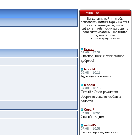
Мини-чат
Вы должны войти, чтобы
отправлять комментарии на этот
сайт - пожалуйста, либо
войдите, либо - если вы еще не
зарегистрированы - щелкните
здесь, чтобы
зарегистрироваться
Cерый
09.08. : 17:52
Спасибо,Толя!И тебе самого
доброго!
leopold
09.08. : 10:11
Будь здоров и молод.
leopold
09.08. : 10:10
Серый с Днём рождения.
Здоровья счастья любви и
радости.
Cерый
07.08. : 18:56
Спасибо,Вадим!
aelita85
07.08. : 16:58
Сергей, присоединяюсь к