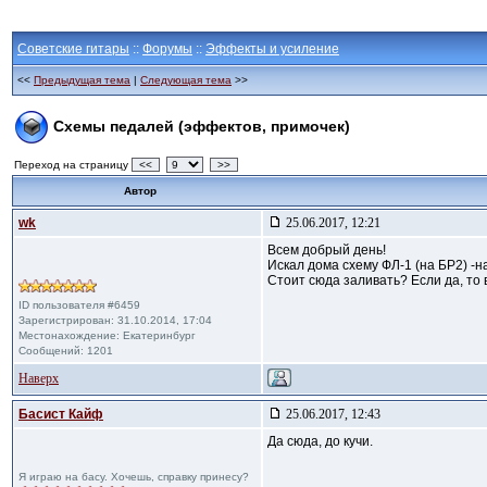
Советские гитары
::
Форумы
::
Эффекты и усиление
<<
Предыдущая тема
|
Следующая тема
>>
Схемы педалей (эффектов, примочек)
Переход на страницу
<<
>>
Автор
wk
25.06.2017, 12:21
Всем добрый день!
Искал дома схему ФЛ-1 (на БР2) -н
Стоит сюда заливать? Если да, то 
ID пользователя #6459
Зарегистрирован: 31.10.2014, 17:04
Местонахождение: Екатеринбург
Сообщений: 1201
Наверх
Басист Кайф
25.06.2017, 12:43
Да сюда, до кучи.
Я играю на басу. Хочешь, справку принесу?