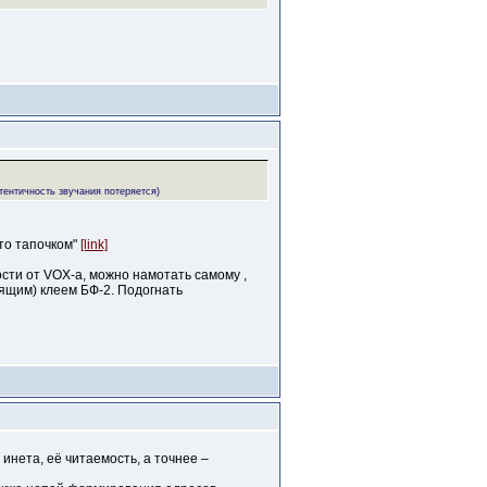
утентичность звучания потеряется)
ото тапочком"
[link]
сти от VOX-a, можно намотать самому ,
оящим) клеем БФ-2. Подогнать
инета, её читаемость, а точнее –