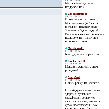
04.08. : 04:58
Михаил, благодарю за
поздравление!)
EbenezerDorset
03.08. : 18:32
Извиняюсь за опоздание...
Максиму (вчера)и Алексею
(сегодня) - поздравления!
Здоровья и бодрости духа!
Всем остальным именинникам -
поздравления и наилучшие
пожелания :thanks:
MaxVlasovRu
02.08. : 19:58
Благодарю за поздравления!
Svetliy_metall
02.08. : 15:24
Максим и Алексей, с днём
рождения!
StariyDed
02.08. : 09:55
С Днём рождения, коллеги!
От всей души желаю крепкого
здоровья, душевного
спокойствия, долгих лет
счастливой жизни, успехов в
делах, благополучия - вам,
вашим родным и близким!