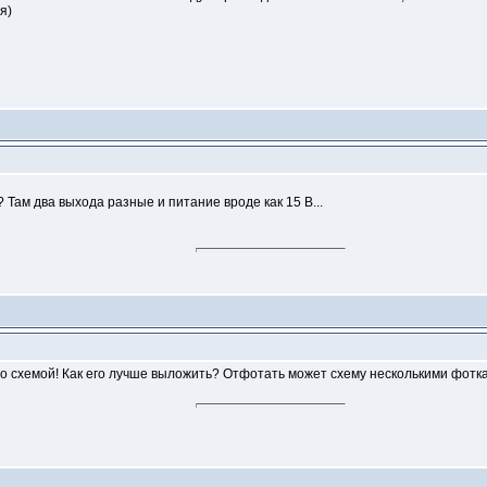
я)
 Там два выхода разные и питание вроде как 15 В...
со схемой! Как его лучше выложить? Отфотать может схему несколькими фотк