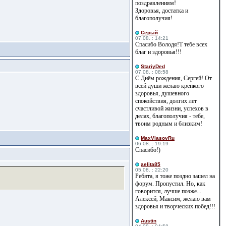
поздравлениям!
Здоровья, достатка и
благополучия!
Cерый
07.08. : 14:21
Спасибо Володя!Т тебе всех
благ и здоровья!!!
StariyDed
07.08. : 08:58
С Днём рождения, Сергей! От
всей души желаю крепкого
здоровья, душевного
спокойствия, долгих лет
счастливой жизни, успехов в
делах, благополучия - тебе,
твоим родным и близким!
MaxVlasovRu
06.08. : 19:19
Спасибо!)
aelita85
05.08. : 22:20
Ребята, я тоже поздно зашел на
форум. Пропустил. Но, как
говорится, лучше позже...
Алексей, Максим, желаю вам
здоровья и творческих побед!!!
Austin