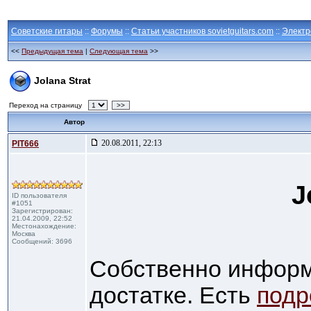
Советские гитары
::
Форумы
::
Статьи участников sovietguitars.com
::
Электр
<<
Предыдущая тема
|
Следующая тема
>>
Jolana Strat
Переход на страницу
>>
Автор
20.08.2011, 22:13
PIT666
J
ID пользователя
#1051
Зарегистрирован:
21.04.2009, 22:52
Местонахождение:
Москва
Сообщений: 3696
Собственно информа
достатке. Есть
подр