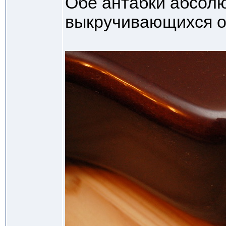
Обе антабки абсол
выкручивающихся о