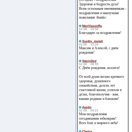
Здоровья и бодрости духа!
Всем остальным именинникам -
поздравления и наилучшие
пожелания :thanks:
MaxVlasovRu
02.08. : 19:58
Благодарю за поздравления!
Svetliy_metall
02.08. : 15:24
Максим и Алексей, с днём
рождения!
StariyDed
02.08. : 09:55
С Днём рождения, коллеги!
От всей души желаю крепкого
здоровья, душевного
спокойствия, долгих лет
счастливой жизни, успехов в
делах, благополучия - вам,
вашим родным и близким!
Austin
02.08. : 04:21
Мои поздравления
сегодняшним юбилярам!
Всех благ и мирного неба!
Сhelya