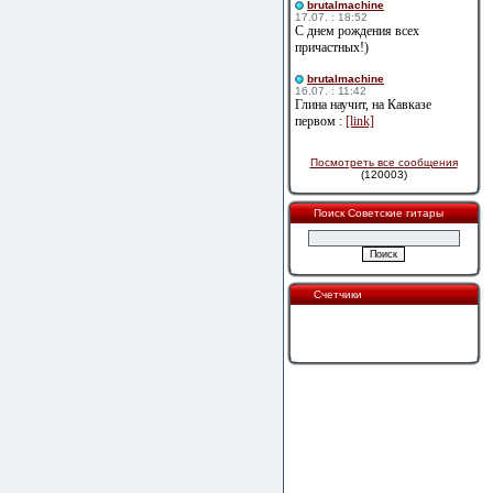
brutalmachine
17.07. : 18:52
С днем рождения всех
причастных!)
brutalmachine
16.07. : 11:42
Глина научит, на Кавказе
первом :
[link]
Посмотреть все сообщения
(120003)
Поиск Советские гитары
Счетчики