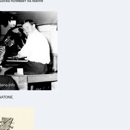
Ruzicka поливает на Marinе
GNATONE.