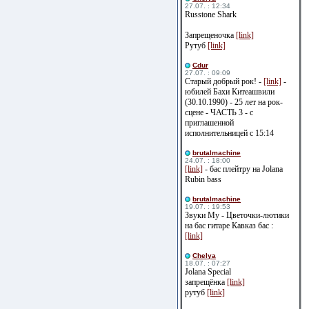
27.07. : 12:34
Russtone Shark
Запрещеночка
[link]
Рутуб
[link]
Cdur
27.07. : 09:09
Старый добрый рок! -
[link]
-
юбилей Бахи Китеашвили
(30.10.1990) - 25 лет на рок-
сцене - ЧАСТЬ 3 - с
приглашенной
исполнительницей с 15:14
brutalmachine
24.07. : 18:00
[link]
- бас плейтру на Jolana
Rubin bass
brutalmachine
19.07. : 19:53
Звуки Му - Цветочки-лютики
на бас гитаре Кавказ бас :
[link]
Сhelya
18.07. : 07:27
Jolana Special
запрещёнка
[link]
рутуб
[link]