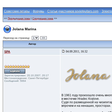
Советские гитары
::
Форумы
::
Статьи участников sovietguitars.com
::
Электр
<<
Предыдущая тема
|
Следующая тема
>>
Jolana Marina
Переход на страницу
>>
Автор
04.09.2011, 16:32
SPA
Зарегистрирован: 20.10.2007, 20:17
Местонахождение: Санкт-Петербург
Сообщений: 5664
В 1961 году произошло очень мног
в местечке Hradec Kralove.
Судя по размещенной на чизигит
впрочем и на ненаших, просторах.