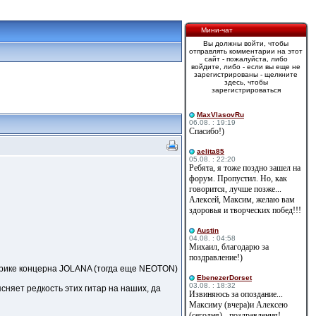
Мини-чат
Вы должны войти, чтобы
отправлять комментарии на этот
сайт - пожалуйста, либо
войдите, либо - если вы еще не
зарегистрированы - щелкните
здесь, чтобы
зарегистрироваться
MaxVlasovRu
06.08. : 19:19
Спасибо!)
aelita85
05.08. : 22:20
Ребята, я тоже поздно зашел на
форум. Пропустил. Но, как
говорится, лучше позже...
Алексей, Максим, желаю вам
здоровья и творческих побед!!!
Austin
04.08. : 04:58
Михаил, благодарю за
поздравление!)
брике концерна JOLANA (тогда еще NEOTON)
EbenezerDorset
03.08. : 18:32
ясняет редкость этих гитар на наших, да
Извиняюсь за опоздание...
Максиму (вчера)и Алексею
(сегодня) - поздравления!