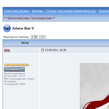
Советские гитары
::
Форумы
::
Статьи участников sovietguitars.com
::
Электр
<<
Предыдущая тема
|
Следующая тема
>>
Jolana Star V
Переход на страницу
>>
Автор
25.09.2011, 20:28
SPA
Зарегистрирован:
20.10.2007, 20:17
Местонахождение: Санкт-
Петербург
Сообщений: 5664