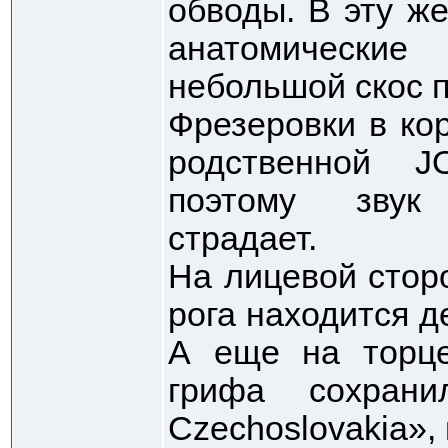
обводы. В эту ж
анатомически
небольшой скос п
Фрезеровки в ко
родственной J
поэтому звук
страдает.
На лицевой стор
рога находится д
А еще на торце
грифа сохран
Czechoslovakia»,