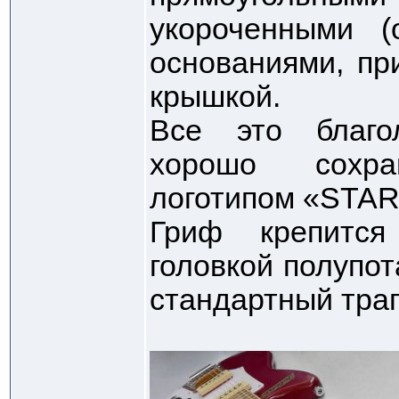
укороченными (
основаниями, пр
крышкой.
Все это благо
хорошо сохр
логотипом «STAR
Гриф крепитс
головкой полупо
стандартный тра