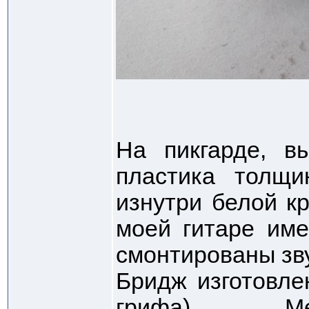
На пикгарде, в
пластика толщи
изнутри белой к
моей гитаре име
смонтированы зву
Бридж изготовле
грифа). Ме