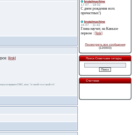
brutalmachine
17.07. : 18:52
С днем рождения всех
причастных!)
brutalmachine
16.07. : 11:42
Глина научит, на Кавказе
первом :
[link]
Посмотреть все сообщения
(120003)
урсе:
[link]
Поиск Советские гитары
Счетчики
чала отправьте СМС, мол, "я такой-то и такой-то".