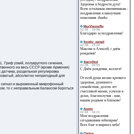
Здоровья и бодрости духа!
Всем остальным именинникам -
поздравления и наилучшие
пожелания :thanks:
MaxVlasovRu
02.08. : 19:58
Благодарю за поздравления!
Svetliy_metall
02.08. : 15:24
Максим и Алексей, с днём
рождения!
StariyDed
. Гриф узкий, полукруглого сечения,
02.08. : 09:55
ственного на весь СССР (кроме Армении)
С Днём рождения, коллеги!
 датчика, раздельная регулировка
суховатый, абсолютно непригодный для
От всей души желаю крепкого
здоровья, душевного
й сигнал и выраженный микрофонный
спокойствия, долгих лет
ом, то с неправильным балансом бороться
счастливой жизни, успехов в
делах, благополучия - вам,
вашим родным и близким!
Austin
02.08. : 04:21
Мои поздравления
сегодняшним юбилярам!
Всех благ и мирного неба!
Сhelya