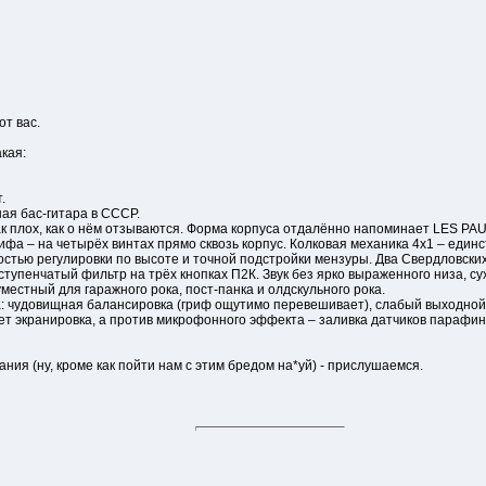
от вас.
кая:
.
ая бас-гитара в СССР.
к плох, как о нём отзываются. Форма корпуса отдалённо напоминает LES PAUL
ифа – на четырёх винтах прямо сквозь корпус. Колковая механика 4х1 – един
остью регулировки по высоте и точной подстройки мензуры. Два Свердловских
 ступенчатый фильтр на трёх кнопках П2К. Звук без ярко выраженного низа, 
местный для гаражного рока, пост-панка и олдскульного рока.
: чудовищная балансировка (гриф ощутимо перевешивает), слабый выходно
т экранировка, а против микрофонного эффекта – заливка датчиков парафин
ания (ну, кроме как пойти нам с этим бредом на*уй) - прислушаемся.