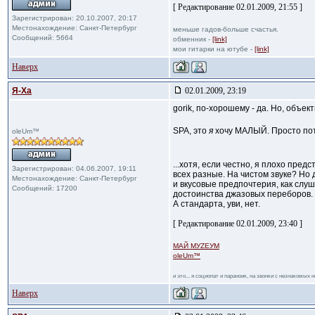
[ Редактирование 02.01.2009, 21:55 ]
Зарегистрирован: 20.10.2007, 20:17
Местонахождение: Санкт-Петербург
меньше гадов-больше счастья.
Сообщений: 5664
обменник -
[link]
мои гитарки на ютубе -
[link]
Наверх
Я-Ха
02.01.2009, 23:19
gorik, по-хорошему - да. Но, объект
SPA, это
я
хочу МАЛЫЙ. Просто пото
oleUm™
...хотя, если честно, я плохо пре
Зарегистрирован: 04.06.2007, 19:11
всех разные. На чистом звуке? Но
Местонахождение: Санкт-Петербург
и вкусовые предпочтерия, как слу
Сообщений: 17200
достоинства джазовых переборов. 
А стандарта, уви, нет.
[ Редактирование 02.01.2009, 23:40 ]
МАЙ МУZЕУМ
oleUm™
и это... я социопат и параноик, на звонки с незнакомых
Наверх