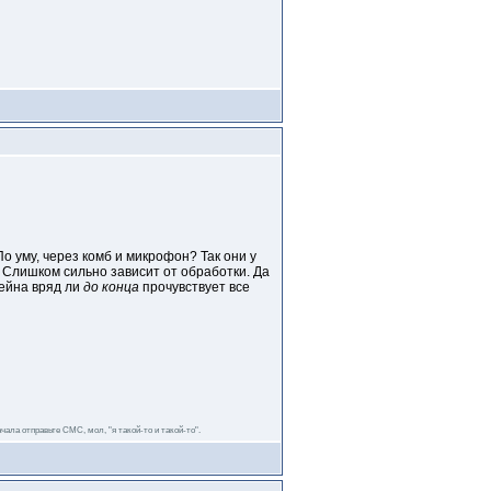
По уму, через комб и микрофон? Так они у
 Слишком сильно зависит от обработки. Да
гейна вряд ли
до конца
прочувствует все
чала отправьте СМС, мол, "я такой-то и такой-то".