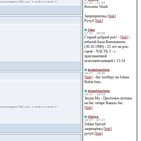
чала отправьте СМС, мол, "я такой-то и такой-то".
27.07. : 12:34
Russtone Shark
Запрещеночка
[link]
Рутуб
[link]
Cdur
27.07. : 09:09
Старый добрый рок! -
[link]
-
юбилей Бахи Китеашвили
(30.10.1990) - 25 лет на рок-
сцене - ЧАСТЬ 3 - с
приглашенной
исполнительницей с 15:14
brutalmachine
24.07. : 18:00
[link]
- бас плейтру на Jolana
Rubin bass
brutalmachine
19.07. : 19:53
Звуки Му - Цветочки-лютики
на бас гитаре Кавказ бас :
чала отправьте СМС, мол, "я такой-то и такой-то".
[link]
Сhelya
18.07. : 07:27
Jolana Special
запрещёнка
[link]
рутуб
[link]