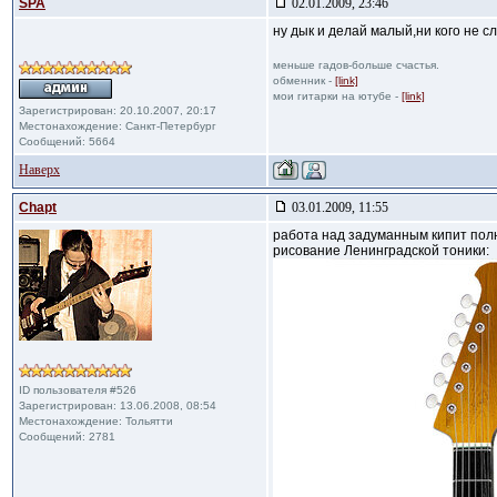
SPA
02.01.2009, 23:46
ну дык и делай малый,ни кого не с
меньше гадов-больше счастья.
обменник -
[link]
мои гитарки на ютубе -
[link]
Зарегистрирован: 20.10.2007, 20:17
Местонахождение: Санкт-Петербург
Сообщений: 5664
Наверх
Chapt
03.01.2009, 11:55
работа над задуманным кипит полн
рисование Ленинградской тоники:
ID пользователя #526
Зарегистрирован: 13.06.2008, 08:54
Местонахождение: Тольятти
Сообщений: 2781