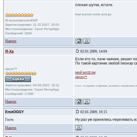
плохая шутка, кстати.
bad scenes come and go
ID пользователя #345
Зарегистрирован: 11.12.2007, 20:02
Местонахождение: Санкт-Петербург
Сообщений: 1844
Наверх
Я-Ха
02.01.2009, 14:04
Если кто-то, паче чаяния, решит п
По такой картинке любой пионэр с
oleUm™
МАЙ МУZЕУМ
oleUm™
Зарегистрирован: 04.06.2007, 19:11
и это... я социопат и параноик, на звонки с незнакомых
Местонахождение: Санкт-Петербург
Сообщений: 17200
Наверх
EnotOGGY
02.01.2009, 16:15
Гость
Ну раз уж принялись переливать из
Наверх