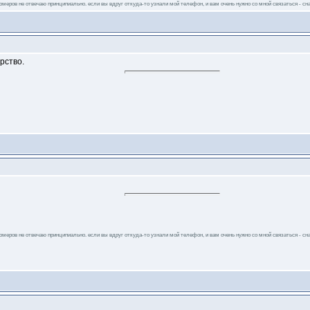
 номеров не отвечаю принципиально. если вы вдруг откуда-то узнали мой телефон, и вам очень нужно со мной связаться - сна
рство.
 номеров не отвечаю принципиально. если вы вдруг откуда-то узнали мой телефон, и вам очень нужно со мной связаться - сна