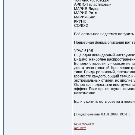
ТОНИКА Ростовская
АРКТОП пластиковый
МАРИЯ-Лидер
МАРИЯ-Ритм
МАРИЯ-Бас
КРУНК
СОЛО-2
Всё остальное надеемся получить 
Примерная форма описания вот та
УРАЛ 510Л
Ещё один легендарный инструмент
Видимо, наиболее распространённ
Вопреки стереотипу – совсем не та
достаточно толстый. Крепление гр
типа. Бридж роликовый, с возможн
громкости каждого, общий тембр и
экстремальных стилей, но вполне у
Основные недостатки инструмента
эффект. Если против шумов поможе
невозможно.
Если у кого-то есть советы и пожел
[ Редактирование 03.01.2009, 19:51 ]
МАЙ МУZЕУМ
oleUm™