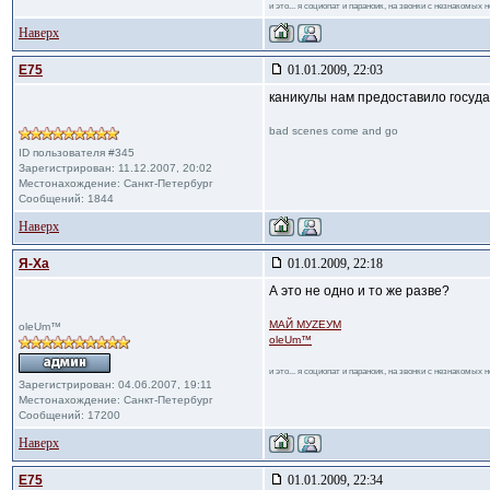
и это... я социопат и параноик, на звонки с незнакомых
Наверх
E75
01.01.2009, 22:03
каникулы нам предоставило госуда
bad scenes come and go
ID пользователя #345
Зарегистрирован: 11.12.2007, 20:02
Местонахождение: Санкт-Петербург
Сообщений: 1844
Наверх
Я-Ха
01.01.2009, 22:18
А это не одно и то же разве?
МАЙ МУZЕУМ
oleUm™
oleUm™
и это... я социопат и параноик, на звонки с незнакомых
Зарегистрирован: 04.06.2007, 19:11
Местонахождение: Санкт-Петербург
Сообщений: 17200
Наверх
E75
01.01.2009, 22:34