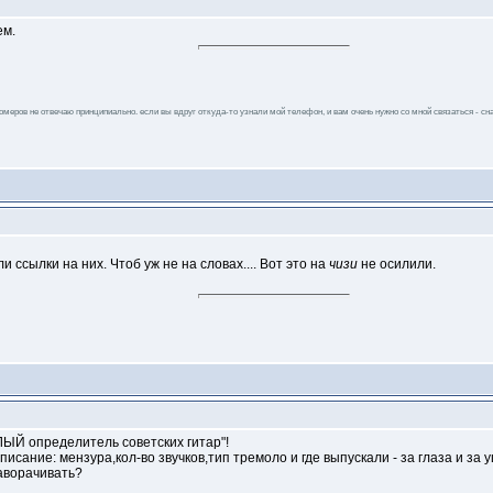
ем.
 номеров не отвечаю принципиально. если вы вдруг откуда-то узнали мой телефон, и вам очень нужно со мной связаться - сна
 ссылки на них. Чтоб уж не на словах.... Вот это на
чизи
не осилили.
ЛЫЙ определитель советских гитар"!
исание: мензура,кол-во звучков,тип тремоло и где выпускали - за глаза и за уш
аворачивать?