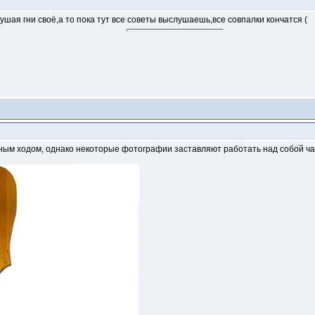
лушая гни своё,а то пока тут все советы выслушаешь,все совпалки кончатся (
ым ходом, однако некоторые фотографии заставляют работать над собой час