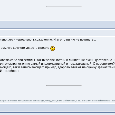
ивно, это - нереально, к сожалению. И эту-то пигню не потянуть...
му, что хочу его увидеть в реале
дставляю себе эти семплы. Как их записывать? В линию? Не очень достоверно. 
 для электричек он не самый информативный и показательный. С перегрузом?
шающего, так и записывающего пример, здорово влияют на оценку: фанат хай
И - наоборот.
 номеров не отвечаю принципиально. если вы вдруг откуда-то узнали мой телефон, и вам очень нужно со мной связаться - сна