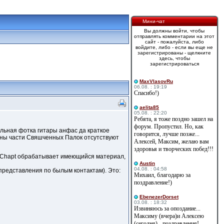
Мини-чат
Вы должны войти, чтобы
отправлять комментарии на этот
сайт - пожалуйста, либо
войдите, либо - если вы еще не
зарегистрированы - щелкните
здесь, чтобы
зарегистрироваться
MaxVlasovRu
06.08. : 19:19
Спасибо!)
aelita85
05.08. : 22:20
Ребята, я тоже поздно зашел на
форум. Пропустил. Но, как
альная фотка гитары анфас да краткое
говорится, лучше позже...
иконы части Свяшченных Палок отсутствуют
Алексей, Максим, желаю вам
здоровья и творческих побед!!!
с Chapt обрабатывает имеющийся материал,
Austin
04.08. : 04:58
е представления по былым контактам). Это:
Михаил, благодарю за
поздравление!)
EbenezerDorset
03.08. : 18:32
Извиняюсь за опоздание...
Максиму (вчера)и Алексею
(сегодня) - поздравления!