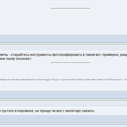
омочь - старайтесь инструменты фотографировать в таком вот, примерно, рак
вою палку опознает.
 номеров не отвечаю принципиально. если вы вдруг откуда-то узнали мой телефон, и вам очень нужно со мной связаться - сна
 пустого в порожнее, не проще ли все с чизгитарс скачать