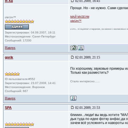
Я-Ха
02.01.2009, 16:45
Проще. Но - не нужно. Сами сдела
МАЙ МУZЕУМ
oleUm™
oleUm™
и это... я социопат и параноик, на звонки с незнакомых
Зарегистрирован: 04.06.2007, 19:11
Местонахождение: Санкт-Петербург
Сообщений: 17200
Наверх
gorik
02.01.2009, 21:15
По хорошему, звуковые примеры или
Только как разместить?
ID пользователя #552
Стало интересно......
Зарегистрирован: 23.07.2008, 14:41
Местонахождение: Воронеж
Сообщений: 667
Наверх
SPA
02.01.2009, 21:53
блииин...люди! вы ведь хотите "МА
дык туда по идее фотку анфас,да оп
зачем всё усложнять и навороты н