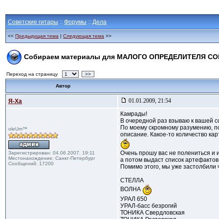
Советские гитары
::
Форумы
::
Дела
<<
Предыдущая тема
|
Следующая тема
>>
Собираем материалы для МАЛОГО ОПРЕДЕЛИТЕЛЯ СО
Переход на страницу
>>
Автор
01.01.2009, 21:54
Я-Ха
Камрады!
В очередной раз взываю к вашей с
По моему скромному разумению, по
oleUm™
описание. Какое-то количество кар
Очень прошу вас не полениться и
Зарегистрирован: 04.06.2007, 19:11
Местонахождение: Санкт-Петербург
а потом выдаст список артефакто
Сообщений: 17200
Помимо этого, мы уже застолбили ч
СТЕЛЛА
ВОЛНА
УРАЛ 650
УРАЛ-басс безрогий
ТОНИКА Свердловская