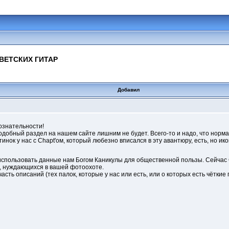
ВЕТСКИХ ГИТАР
Добавил
ознательности!
добный раздел на нашем сайте лишним не будет. Всего-то и надо, что норм
тинок у нас с Chapt'ом, который любезно вписался в эту авантюру, есть, но 
 использовать данные нам Богом Каникулы для общественной пользы. Сейча
в, нуждающихся в вашей фотоохоте.
асть описаний (тех палок, которые у нас или есть, или о которых есть чётки