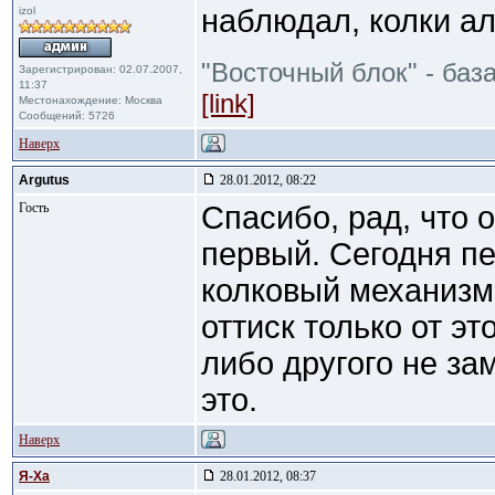
наблюдал, колки а
izol
"Восточный блок" - баз
Зарегистрирован: 02.07.2007,
11:37
[link]
Местонахождение: Москва
Сообщений: 5726
Наверх
Argutus
28.01.2012, 08:22
Гость
Спасибо, рад, что 
первый. Сегодня пе
колковый механизм,
оттиск только от эт
либо другого не за
это.
Наверх
Я-Ха
28.01.2012, 08:37