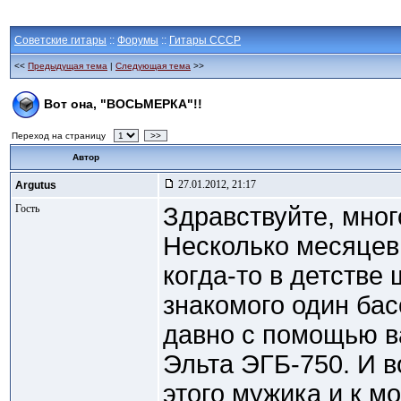
Советские гитары
::
Форумы
::
Гитары СССР
<<
Предыдущая тема
|
Следующая тема
>>
Вот она, "ВОСЬМЕРКА"!!
Переход на страницу
>>
Автор
27.01.2012, 21:17
Argutus
Гость
Здравствуйте, мно
Несколько месяцев 
когда-то в детстве
знакомого один бас
давно с помощью в
Эльта ЭГБ-750. И в
этого мужика и к м