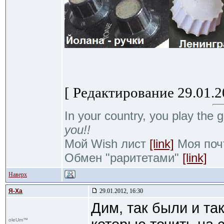
[ Редактирование 29.01.20
In your country, you play the g
you!!
Мой Wish лист
[link]
Моя почт
Обмен "раритетами"
[link]
Наверх
Я-Ха
29.01.2012, 16:30
Дим, так были и та
oleUm™