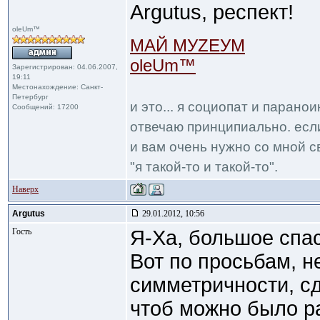
Argutus, респект!
oleUm™
МАЙ МУZЕУМ
oleUm™
Зарегистрирован: 04.06.2007,
19:11
Местонахождение: Санкт-
Петербург
и это... я социопат и парано
Сообщений: 17200
отвечаю принципиально. если
и вам очень нужно со мной с
"я такой-то и такой-то".
Наверх
Argutus
29.01.2012, 10:56
Гость
Я-Ха, большое спа
Вот по просьбам, н
симметричности, с
чтоб можно было р