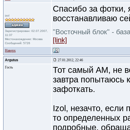
Спасибо за фотки, я
восстанавливаю се
izol
"Восточный блок" - баз
Зарегистрирован: 02.07.2007,
11:37
[link]
Местонахождение: Москва
Сообщений: 5726
Наверх
Argutus
27.01.2012, 22:46
Гость
Тот самый АМ, не в
завтра попытаюсь 
зафоткать.
Izol, незачто, если
то определенных ра
подробные, обраща