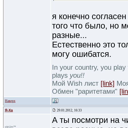
я конечно согласен
того что было, но 
разные...
Естественно это то
могу ошибатся.
In your country, you play 
plays
you!!
Мой Wish лист
[link]
Моя 
Обмен "раритетами"
[li
Наверх
Я-Ха
29.01.2012, 16:33
А ты посмотри на ч
oleUm™