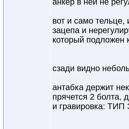
анкер в ней не рег
вот и само тельце,
зацепа и нерегули
который подложен к
сзади видно небол
антабка держит нек
прячется 2 болта,
и гравировка: ТИП