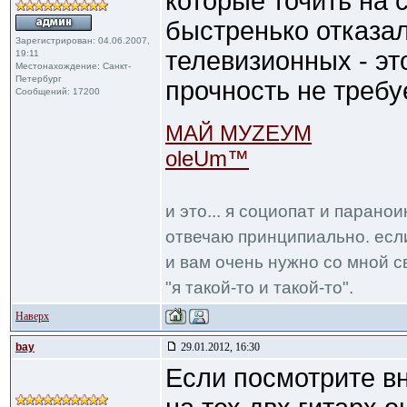
которые точить на 
быстренько отказал
Зарегистрирован: 04.06.2007,
телевизионных - это
19:11
Местонахождение: Санкт-
Петербург
прочность не требу
Сообщений: 17200
МАЙ МУZЕУМ
oleUm™
и это... я социопат и парано
отвечаю принципиально. если
и вам очень нужно со мной с
"я такой-то и такой-то".
Наверх
bay
29.01.2012, 16:30
Если посмотрите вн