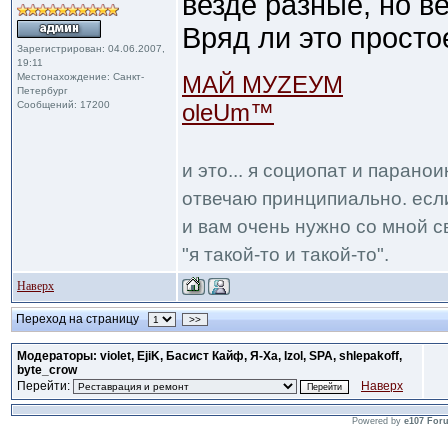
везде разные, но
Вряд ли это просто
Зарегистрирован: 04.06.2007,
19:11
Местонахождение: Санкт-
МАЙ МУZЕУМ
Петербург
Сообщений: 17200
oleUm™
и это... я социопат и парано
отвечаю принципиально. если
и вам очень нужно со мной с
"я такой-то и такой-то".
Наверх
Переход на страницу
>>
Модераторы: violet, EjiK, Басист Кайф, Я-Ха, Izol, SPA, shlepakoff,
byte_crow
Перейти:
Наверх
Powered by
e107 For