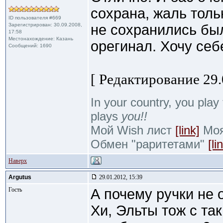
сохрана, жаль толь
ID пользователя #669
Зарегистрирован: 30.09.2008,
не сохранились бы
17:58
Местонахождение: Казань
орегинал. Хочу себ
Сообщений: 1690
[ Редактирование 29.
In your country, you play 
plays
you!!
Мой Wish лист
[link]
Моя 
Обмен "раритетами"
[li
Наверх
Argutus
29.01.2012, 15:39
Гость
А почему ручки не 
Хи, Эльты тож с та