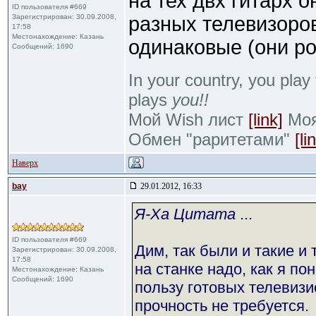
на тех двх гитарх он
ID пользователя #669
Зарегистрирован: 30.09.2008,
разных телевизоров
17:58
Местонахождение: Казань
одинаковые (они ро
Сообщений: 1690
In your country, you play 
plays
you!!
Мой Wish лист
[link]
Моя 
Обмен "раритетами"
[li
Наверх
bay
29.01.2012, 16:33
Я-Ха Цитата
...
ID пользователя #669
Дим, так были и такие и 
Зарегистрирован: 30.09.2008,
17:58
на станке надо, как я п
Местонахождение: Казань
Сообщений: 1690
пользу готовых телевизио
прочность не требуется.