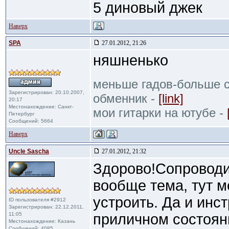
5 диновый джек
Наверх
SPA
27.01.2012, 21:26
няшненько
меньше гадов-больше с
Зарегистрирован: 20.10.2007,
обменник -
[link]
20:17
Местонахождение: Санкт-
мои гитарки на ютубе -
Петербург
Сообщений: 5664
Наверх
Uncle Sascha
27.01.2012, 21:32
Здорово!Сопроводи
вообще тема, тут 
устроить. Да и инс
ID пользователя #2912
Зарегистрирован: 22.12.2011,
11:05
приличном состоян
Местонахождение: Казань
Сообщений: 4085