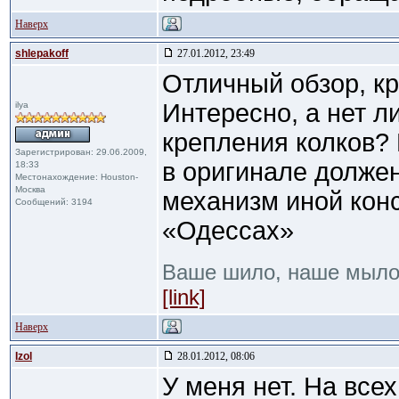
Наверх
shlepakoff
27.01.2012, 23:49
Отличный обзор, кр
Интересно, а нет 
ilya
крепления колков? 
Зарегистрирован: 29.06.2009,
в оригинале долже
18:33
Местонахождение: Houston-
Москва
механизм иной конс
Сообщений: 3194
«Одессах»
Ваше шило, наше мыл
[link]
Наверх
Izol
28.01.2012, 08:06
У меня нет. На все