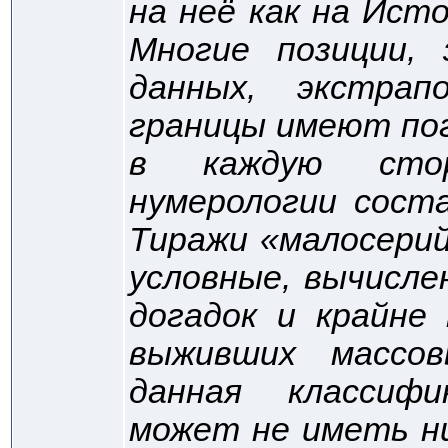
на неё как на Ист
Многие позиции,
данных, экстрап
границы имеют по
в каждую стор
нумерологии сост
Тиражи «малосери
условные, вычисл
догадок и крайне
выживших массов
данная классифи
может не иметь н