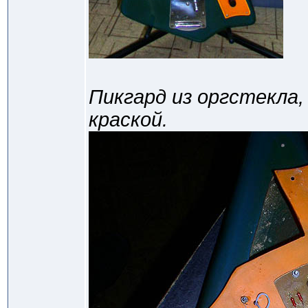
Пикгард из оргстекла
краской.