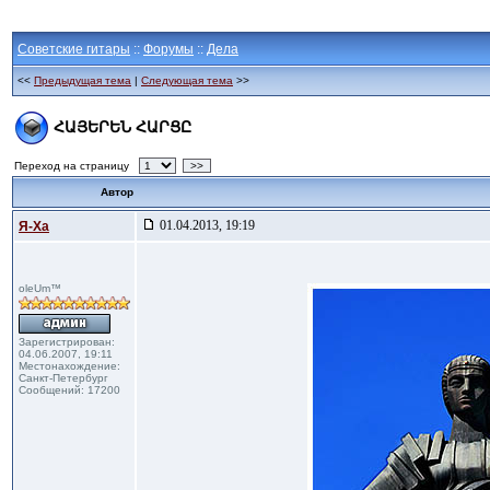
Советские гитары
::
Форумы
::
Дела
<<
Предыдущая тема
|
Следующая тема
>>
ՀԱՅԵՐԵՆ ՀԱՐՑԸ
Переход на страницу
>>
Автор
01.04.2013, 19:19
Я-Ха
oleUm™
Зарегистрирован:
04.06.2007, 19:11
Местонахождение:
Санкт-Петербург
Сообщений: 17200