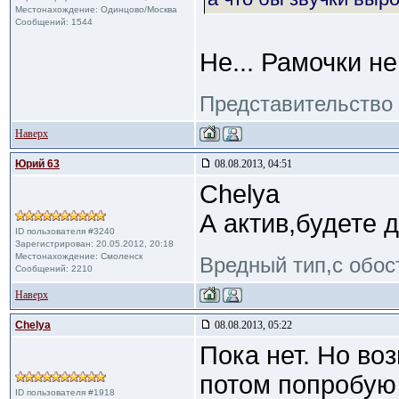
Местонахождение: Одинцово/Москва
Сообщений: 1544
Не... Рамочки не
Представительство 
Наверх
Юрий 63
08.08.2013, 04:51
Сhelya
А актив,будете 
ID пользователя #3240
Зарегистрирован: 20.05.2012, 20:18
Местонахождение: Смоленск
Вредный тип,с обос
Сообщений: 2210
Наверх
Сhelya
08.08.2013, 05:22
Пока нет. Но во
потом попробую 
ID пользователя #1918