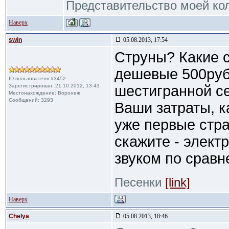
Представительство моей кол
Наверх
swin
05.08.2013, 17:54
Струны? Какие с
дешевые 500руб. 
ID пользователя #3452
Зарегистрирован: 21.10.2012, 13:43
шестигранной с
Местонахождение: Воронеж
Сообщений: 3293
Ваши затраты, к
уже первые стра
скажите - элект
звуком по сравн
Песенки
[link]
Наверх
Сhelya
05.08.2013, 18:46