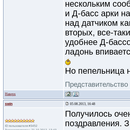
нескольким сооб
и Д-басс арки н
над датчиком ка
вторых, все-таки
удобнее Д-бассо
ладонь впиваетс
Но пепельница н
Представительство 
Наверх
swin
05.08.2013, 16:48
Получилось очен
поздравления. Зв
ID пользователя #3452
Зарегистрирован: 21.10.2012, 13:43