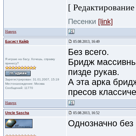
[ Редактирование 
Песенки
[link]
Наверх
Басист Кайф
05.08.2013, 16:49
Без всего.
Бридж массивны
Я играю на басу. Хочешь, справку
принесу?
пизде рукав.
А эта арка брид
Зарегистрирован: 31.01.2007, 15:19
Местонахождение: Москва
Сообщений: 11770
пресов классичес
Наверх
Uncle Sascha
05.08.2013, 16:52
Однозначно без 