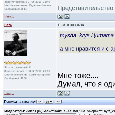
Зарегистрирован: 07.06.2010, 13:49
Местонахождение: Одинцово/Москва
Представительство 
Сообщений: 1544
Наверх
Baza
08.08.2013, 07:04
mysha_krys Цитата
а мне нравится и с а
ID пользователя #431
Зарегистрирован: 23.02.2008, 21:10
Мне тоже....
Местонахождение: Санкт-Петербург
Сообщений: 4206
Думал, что я од
Наверх
Переход на страницу
<<
>>
Модераторы: violet, EjiK, Басист Кайф, Я-Ха, Izol, SPA, shlepakoff, byte_c