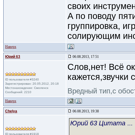
своих инструмен
А по поводу пяти
группировка, иг
солирующим инс
Наверх
Юрий 63
06.08.2013, 17:51
Слов,нет! Всё о
кажется,звучки с
ID пользователя #3240
Зарегистрирован: 20.05.2012, 20:18
Местонахождение: Смоленск
Вредный тип,с обос
Сообщений: 2210
Наверх
Сhelya
06.08.2013, 19:38
Юрий 63 Цитата
...
ID пользователя #1918