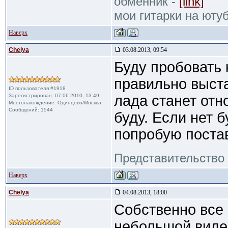
обменник -
[link]
мои гитарки на юту
Наверх
Сhelya
03.08.2013, 09:54
Буду пробовать 
правильно выста
ID пользователя #1918
Зарегистрирован: 07.06.2010, 13:49
лада станет отн
Местонахождение: Одинцово/Москва
Сообщений: 1544
буду. Если нет 
попробую постав
Представительство 
Наверх
Сhelya
04.08.2013, 18:00
Собственно все 
небольшой виде