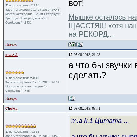
вот!
ID пользователя #1814
Зарегистрирован: 10.04.2010, 19:43
Местонахождение: Санкт-Петербург -
Мышке осталось най
Крестцы, Новгородской обл.
Сообщений: 2431
ЩАССТЯ!!! хотя наш
на РЕКОРД...
Наверх
m.a.k.1
07.08.2013, 21:03
а что бы звучки
сделать?
ID пользователя #3842
Зарегистрирован: 12.05.2013, 14:21
Местонахождение: Королёв
Сообщений: 745
Наверх
Сhelya
08.08.2013, 03:41
m.a.k.1 Цитата
...
ID пользователя #1918
а что бы звучки выро
Зарегистрирован: 07.06.2010, 13:49