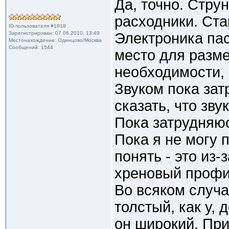
Да, точно. Стру
расходники. Ста
ID пользователя #1918
Зарегистрирован: 07.06.2010, 13:49
Электроника па
Местонахождение: Одинцово/Москва
Сообщений: 1544
место для разме
необходимости,
Звуком пока зат
сказать, что зву
Пока затрудняюс
Пока я не могу 
понять - это из-
хреновый профил
Во всяком случа
толстый, как у,
он широкий. Пр