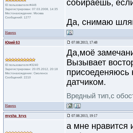
собираешь, если
ID пользователя #446
Зарегистрирован: 07.03.2008, 14:35
Местонахождение: Москва
Сообщений: 1277
Да, снимаю шляп
Наверх
Юрий 63
07.08.2013, 17:48
Да,моё замечани
Вызывает восто
ID пользователя #3240
Зарегистрирован: 20.05.2012, 20:18
присоеденяюсь 
Местонахождение: Смоленск
Сообщений: 2210
датчиком.
Вредный тип,с обос
Наверх
mysha_krys
07.08.2013, 19:17
а мне нравится 