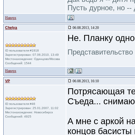
Пусть дурное, но -- 
Наверх
Сhelya
06.08.2013, 14:20
Не. Планку одно
Представительство 
ID пользователя #1918
Зарегистрирован: 07.06.2010, 13:49
Местонахождение: Одинцово/Москва
Сообщений: 1544
Наверх
VP
06.08.2013, 16:10
Потрясающая те
Съеда... снимаю
ID пользователя #46
Зарегистрирован: 25.01.2007, 11:02
Местонахождение: Новосибирск
Сообщений: 4925
А мне с аркой н
концов басисты 