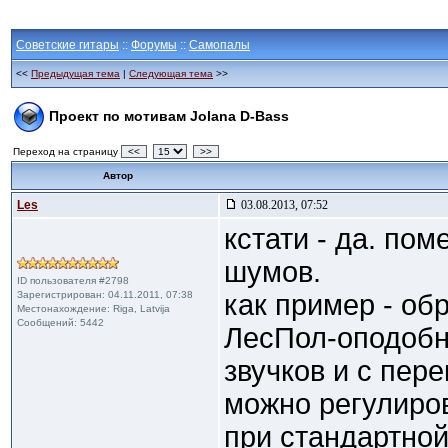
Советские гитары
::
Форумы
::
Самопалы
<<
Предыдущая тема
|
Следующая тема
>>
Проект по мотивам Jolana D-Bass
Переход на страницу
<<
>>
Автор
Les
03.08.2013, 07:52
кстати - да. по
шумов.
ID пользователя #2798
Зарегистрирован: 04.11.2011, 07:38
как пример - об
Местонахождение: Riga, Latvija
Сообщений: 5442
ЛесПол-оподобн
звучков и с пер
можно регулиров
при стандартной