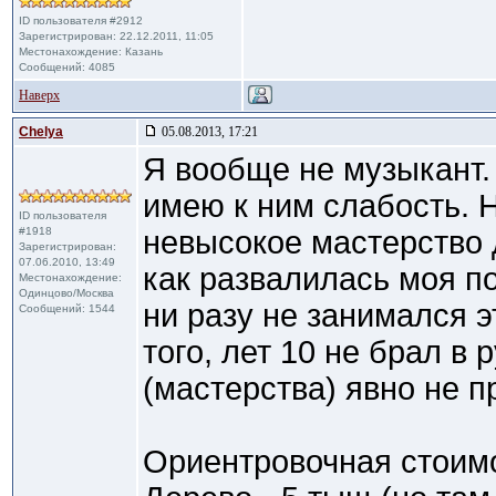
ID пользователя #2912
Зарегистрирован: 22.12.2011, 11:05
Местонахождение: Казань
Сообщений: 4085
Наверх
Сhelya
05.08.2013, 17:21
Я вообще не музыкант
имею к ним слабость. Н
ID пользователя
#1918
невысокое мастерство д
Зарегистрирован:
07.06.2010, 13:49
как развалилась моя по
Местонахождение:
Одинцово/Москва
ни разу не занимался э
Сообщений: 1544
того, лет 10 не брал в 
(мастерства) явно не п
Ориентровочная стоимо