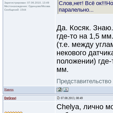
Слов,нет! Всё ок!!!Н
Зарегистрирован: 07.06.2010, 13:49
Местонахождение: Одинцово/Москва
паралельно...
Сообщений: 1544
Да. Косяк. Знаю
где-то на 1,5 м
(т.е. между угл
некового датчик
положении) где-
мм.
Представительство 
Наверх
DeGravi
07.08.2013, 08:49
Сhelya, лично м