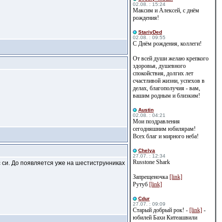
02.08. : 15:24
Максим и Алексей, с днём
рождения!
StariyDed
02.08. : 09:55
С Днём рождения, коллеги!
От всей души желаю крепкого
здоровья, душевного
спокойствия, долгих лет
счастливой жизни, успехов в
делах, благополучия - вам,
вашим родным и близким!
Austin
02.08. : 04:21
Мои поздравления
сегодняшним юбилярам!
Всех благ и мирного неба!
Сhelya
27.07. : 12:34
Russtone Shark
с си. До появляется уже на шестиструнниках
Запрещеночка
[link]
Рутуб
[link]
Cdur
27.07. : 09:09
Старый добрый рок! -
[link]
-
юбилей Бахи Китеашвили