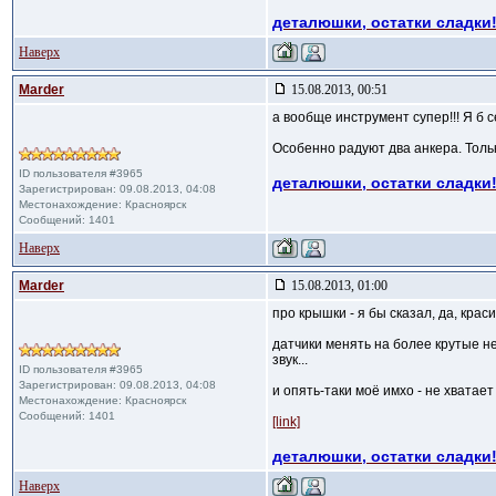
деталюшки, остатки сладки!
Наверх
Marder
15.08.2013, 00:51
а вообще инструмент супер!!! Я б с
Особенно радуют два анкера. Тольк
ID пользователя #3965
деталюшки, остатки сладки!
Зарегистрирован: 09.08.2013, 04:08
Местонахождение: Красноярск
Сообщений: 1401
Наверх
Marder
15.08.2013, 01:00
про крышки - я бы сказал, да, краси
датчики менять на более крутые не
звук...
ID пользователя #3965
Зарегистрирован: 09.08.2013, 04:08
и опять-таки моё имхо - не хватает
Местонахождение: Красноярск
Сообщений: 1401
[link]
деталюшки, остатки сладки!
Наверх