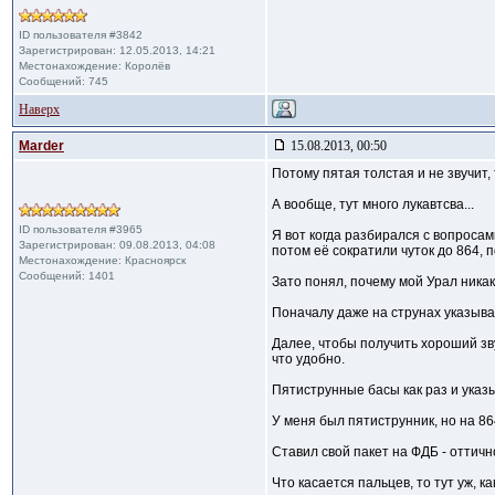
ID пользователя #3842
Зарегистрирован: 12.05.2013, 14:21
Местонахождение: Королёв
Сообщений: 745
Наверх
Marder
15.08.2013, 00:50
Потому пятая толстая и не звучит, 
А вообще, тут много лукавтсва...
ID пользователя #3965
Я вот когда разбирался с вопросам
Зарегистрирован: 09.08.2013, 04:08
потом её сократили чуток до 864, п
Местонахождение: Красноярск
Сообщений: 1401
Зато понял, почему мой Урал никак 
Поначалу даже на струнах указывал
Далее, чтобы получить хороший звук
что удобно.
Пятиструнные басы как раз и указы
У меня был пятиструнник, но на 864
Ставил свой пакет на ФДБ - оттично
Что касается пальцев, то тут уж, ка