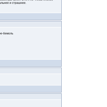
альнее и страшнее.
 ре-бемоль