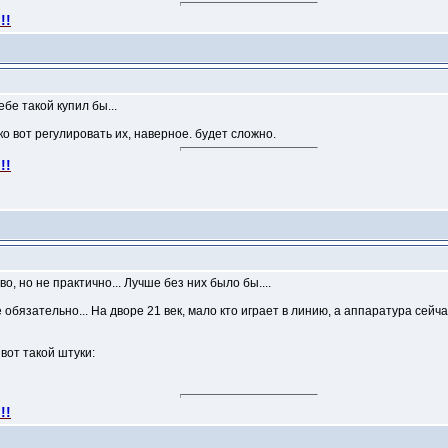
!!
ебе такой купил бы...
о вот регулировать их, наверное. будет сложно.
!!
во, но не практично... Лучше без них было бы....
 обязательно... На дворе 21 век, мало кто играет в линию, а аппаратура сейч
 вот такой штуки:
!!