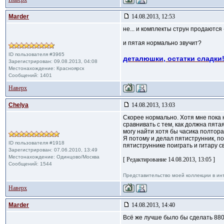
Marder
14.08.2013, 12:53
не... и комплекты струн продаются - 
и пятая нормально звучит?
ID пользователя #3965
деталюшки, остатки сладки!
Зарегистрирован: 09.08.2013, 04:08
Местонахождение: Красноярск
Сообщений: 1401
Наверх
Сhelya
14.08.2013, 13:03
Скорее нормально. Хотя мне пока 
сравнивать с тем, как должна пята
могу найти хотя бы часика полтора
Я потому и делал пятиструнник, по
ID пользователя #1918
пятиструннике поиграть и гитару с
Зарегистрирован: 07.06.2010, 13:49
Местонахождение: Одинцово/Москва
[ Редактирование 14.08.2013, 13:05 ]
Сообщений: 1544
Представительство моей коллекции в ин
Наверх
Marder
14.08.2013, 14:40
Всё же лучше было бы сделать 880 д