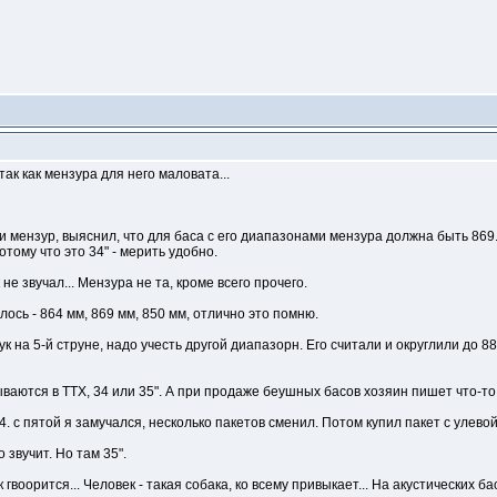
так как мензура для него маловата...
и мензур, выяснил, что для баса с его диапазонами мензура должна быть 869.
отому что это 34" - мерить удобно.
не звучал... Мензура не та, кроме всего прочего.
ось - 864 мм, 869 мм, 850 мм, отлично это помню.
 на 5-й струне, надо учесть другой диапазорн. Его считали и округлили до 88
ваются в ТТХ, 34 или 35". А при продаже беушных басов хозяин пишет что-то 
. с пятой я замучался, несколько пакетов сменил. Потом купил пакет с улевой с
 звучит. Но там 35".
к гвоорится... Человек - такая собака, ко всему привыкает... На акустических ба