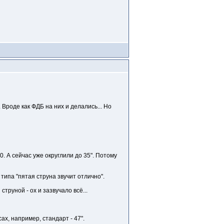
 Вроде как ФДБ на них и делались... Но
0. А сейчас уже округлили до 35". Потому
типа "пятая струна звучит отлично".
труной - ох и зазвучало всё...
сах, например, стандарт - 47".