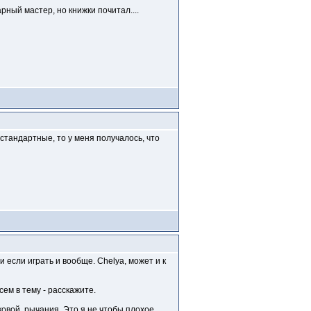
тарный мастер, но книжки почитал....
 стандартные, то у меня получалось, что
и если играть и вообще. Chelya, может и к
сем в тему - расскажите.
ковой, рычания. Это я не чтобы плохое