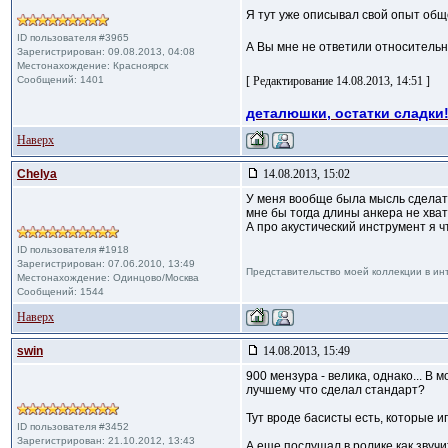
Я тут уже описывал свой опыт об
ID пользователя #3965
А Вы мне не ответили относительн
Зарегистрирован: 09.08.2013, 04:08
Местонахождение: Красноярск
Сообщений: 1401
[ Редактирование 14.08.2013, 14:51 ]
деталюшки, остатки сладки!
Наверх
Сhelya
14.08.2013, 15:02
У меня вообще была мысль сделать 
мне бы тогда длины анкера не хвати
А про акустический инструмент я ч
ID пользователя #1918
Зарегистрирован: 07.06.2010, 13:49
Представительство моей коллекции в ин
Местонахождение: Одинцово/Москва
Сообщений: 1544
Наверх
swin
14.08.2013, 15:49
900 мензура - велика, однако... В
лучшему что сделал стандарт?
Тут вроде басисты есть, которые и
ID пользователя #3452
Зарегистрирован: 21.10.2012, 13:43
А еще послушал в ролике как звучи