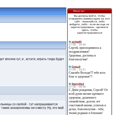
Мини-чат
Вы должны войти, чтобы
отправлять комментарии на этот
сайт - пожалуйста, либо
войдите, либо - если вы еще не
зарегистрированы - щелкните
здесь, чтобы
зарегистрироваться
aelita85
07.08. : 16:58
Сергей, присоединяюсь к
поздравлениям!
Здоровья, достатка и
т вполне гут, и , кстати, играть тогда будет
благополучия!
Cерый
07.08. : 14:21
Спасибо Володя!Т тебе всех
благ и здоровья!!!
StariyDed
07.08. : 08:58
С Днём рождения, Сергей! От
всей души желаю крепкого
здоровья, душевного
спокойствия, долгих лет
ельницы со скобой - тут напрашивается
счастливой жизни, успехов в
такие анахронизмы ни к месту. Ну, это май
делах, благополучия - тебе,
твоим родным и близким!