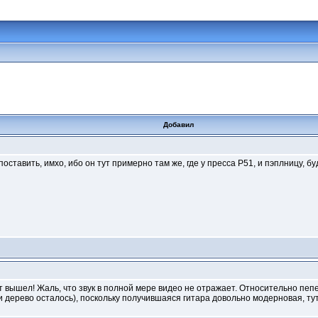
Добавил
ставить, имхо, ибо он тут примерно там же, где у пресса Р51, и пэплницу, буде
т вышел! Жаль, что звук в полной мере видео не отражает. Относительно пеп
 дерево осталось), поскольку получившаяся гитара довольно модерновая, тут 