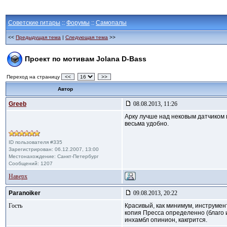
Советские гитары
::
Форумы
::
Самопалы
<<
Предыдущая тема
|
Следующая тема
>>
Проект по мотивам Jolana D-Bass
Переход на страницу
<<
>>
Автор
Greeb
08.08.2013, 11:26
Арку лучше над нековым датчиком по
весьма удобно.
ID пользователя #335
Зарегистрирован: 06.12.2007, 13:00
Местонахождение: Санкт-Петербург
Сообщений: 1207
Наверх
Paranoiker
09.08.2013, 20:22
Гость
Красивый, как минимум, инструмен
копия Пресса определенно (благо и
инхамбл опинион, какгрится.