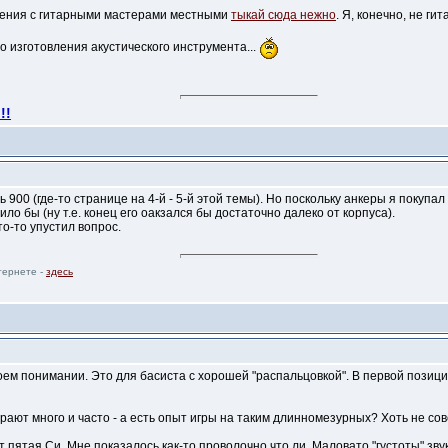
щения с гитарными мастерами местными
тыкай сюда нежно
. Я, конечно, не ги
о изготовления акустического инструмента...
!!
900 (где-то странице на 4-й - 5-й этой темы). Но поскольку анкеры я покупал
ло бы (ну т.е. конец его оакзался бы достаточно далеко от корпуса).
то-то упустил вопрос.
тернете -
здесь
 моем понимании. Это для басиста с хорошей "распальцовкой". В первой позици
грают много и часто - а есть опыт игры на таким длинномезурных? Хоть не сов
т пятая Си. Мне показалось как-то проволочно что ли. Маловато "густоты" зву