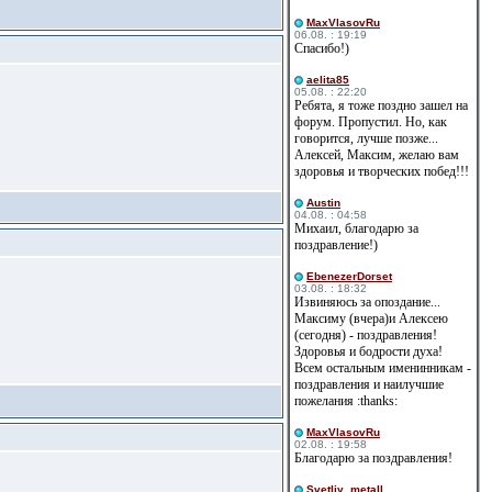
MaxVlasovRu
06.08. : 19:19
Спасибо!)
aelita85
05.08. : 22:20
Ребята, я тоже поздно зашел на
форум. Пропустил. Но, как
говорится, лучше позже...
Алексей, Максим, желаю вам
здоровья и творческих побед!!!
Austin
04.08. : 04:58
Михаил, благодарю за
поздравление!)
EbenezerDorset
03.08. : 18:32
Извиняюсь за опоздание...
Максиму (вчера)и Алексею
(сегодня) - поздравления!
Здоровья и бодрости духа!
Всем остальным именинникам -
поздравления и наилучшие
пожелания :thanks:
MaxVlasovRu
02.08. : 19:58
Благодарю за поздравления!
Svetliy_metall