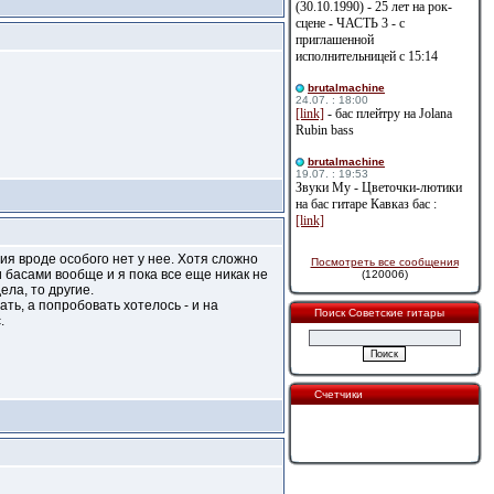
(30.10.1990) - 25 лет на рок-
сцене - ЧАСТЬ 3 - с
приглашенной
исполнительницей с 15:14
brutalmachine
24.07. : 18:00
[link]
- бас плейтру на Jolana
Rubin bass
brutalmachine
19.07. : 19:53
Звуки Му - Цветочки-лютики
на бас гитаре Кавказ бас :
[link]
я вроде особого нет у нее. Хотя сложно
Посмотреть все сообщения
 басами вообще и я пока все еще никак не
(120006)
ела, то другие.
ать, а попробовать хотелось - и на
Поиск Советские гитары
.
Счетчики