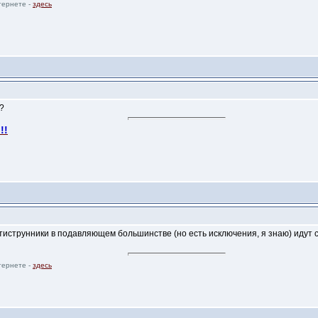
тернете -
здесь
и?
!!
ятиструнники в подавляющем большинстве (но есть исключения, я знаю) идут 
тернете -
здесь