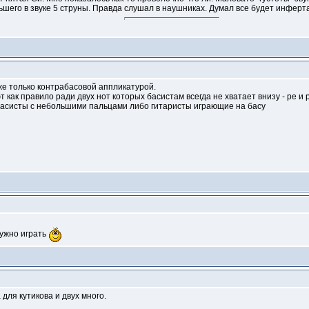
льшего в звуке 5 струны. Правда слушал в наушниках. Думал все будет инферт
же только контрабасовой аппликатурой.
 как правило ради двух нот которых басистам всегда не хватает внизу - ре и
басисты с небольшими пальцами либо гитаристы играющие на басу
нужно играть
 для кутикова и двух много.