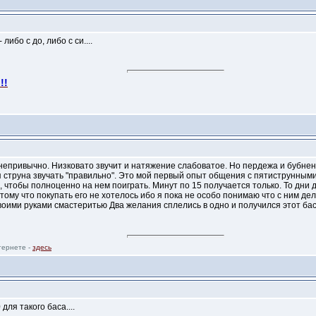
либо с до, либо с си....
!!
непривычно. Низковато звучит и натяжение слабоватое. Но пердежа и бубнени
я струна звучать "правильно". Это мой первый опыт общения с пятиструнными
, чтобы полноценно на нем поиграть. Минут по 15 получается только. То дни д
тому что покупать его не хотелось ибо я пока не особо понимаю что с ним дел
воими руками смастеритью Два желания сплелись в одно и получился этот бас
тернете -
здесь
ля такого баса....