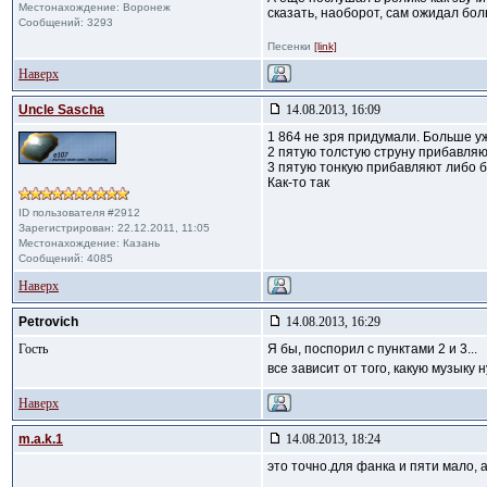
Местонахождение: Воронеж
сказать, наоборот, сам ожидал бо
Сообщений: 3293
Песенки
[link]
Наверх
Uncle Sascha
14.08.2013, 16:09
1 864 не зря придумали. Больше у
2 пятую толстую струну прибавляют
3 пятую тонкую прибавляют либо 
Как-то так
ID пользователя #2912
Зарегистрирован: 22.12.2011, 11:05
Местонахождение: Казань
Сообщений: 4085
Наверх
Petrovich
14.08.2013, 16:29
Гость
Я бы, поспорил с пунктами 2 и 3...
все зависит от того, какую музыку 
Наверх
m.a.k.1
14.08.2013, 18:24
это точно.для фанка и пяти мало, а