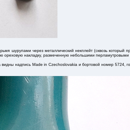
рьмя шурупами через металлический некплейт (сквозь который п
кую ореховую накладку, размеченную небольшими перламутровыми
 видны надпись Made in Czechoslovakia и бортовой номер 5724, го