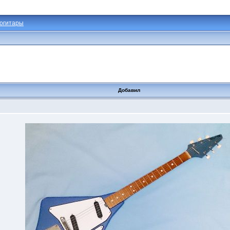
огитары
Добавил