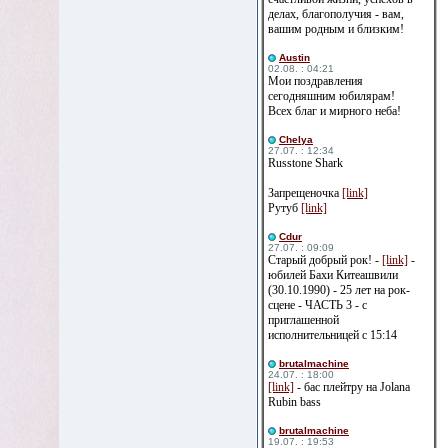
делах, благополучия - вам,
вашим родным и близким!
Austin
02.08. : 04:21
Мои поздравления
сегодняшним юбилярам!
Всех благ и мирного неба!
Сhelya
27.07. : 12:34
Russtone Shark
Запрещеночка
[link]
Рутуб
[link]
Cdur
27.07. : 09:09
Старый добрый рок! -
[link]
-
юбилей Бахи Китеашвили
(30.10.1990) - 25 лет на рок-
сцене - ЧАСТЬ 3 - с
приглашенной
исполнительницей с 15:14
brutalmachine
24.07. : 18:00
[link]
- бас плейтру на Jolana
Rubin bass
brutalmachine
19.07. : 19:53