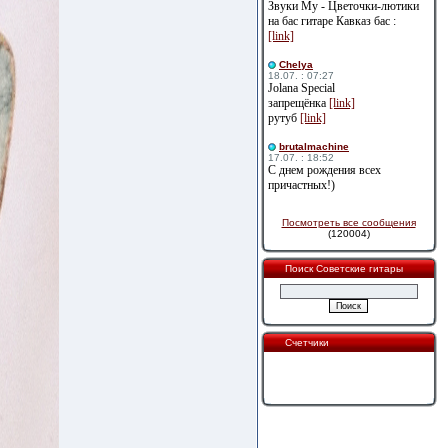
Звуки Му - Цветочки-лютики
на бас гитаре Кавказ бас :
[link]
Сhelya
18.07. : 07:27
Jolana Special
запрещёнка
[link]
рутуб
[link]
brutalmachine
17.07. : 18:52
С днем рождения всех
причастных!)
Посмотреть все сообщения
(120004)
Поиск Советские гитары
Счетчики