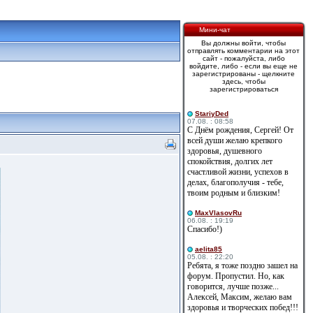
Мини-чат
Вы должны войти, чтобы
отправлять комментарии на этот
сайт - пожалуйста, либо
войдите, либо - если вы еще не
зарегистрированы - щелкните
здесь, чтобы
зарегистрироваться
StariyDed
07.08. : 08:58
С Днём рождения, Сергей! От
всей души желаю крепкого
здоровья, душевного
спокойствия, долгих лет
счастливой жизни, успехов в
делах, благополучия - тебе,
твоим родным и близким!
MaxVlasovRu
06.08. : 19:19
Спасибо!)
aelita85
05.08. : 22:20
Ребята, я тоже поздно зашел на
форум. Пропустил. Но, как
говорится, лучше позже...
Алексей, Максим, желаю вам
здоровья и творческих побед!!!