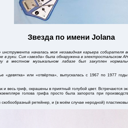
Звезда по имени Jolana
о инструмента началась моя незавидная карьера собирателя 
е в руки. Сия «звезда» была обнаружена в электростальском А
му в местном музыкальном лабазе был закуплен нормаль
чье «девятка» или «отвёртка», выпускалась с 1967 по 1977 год
как и весь гриф, окрашены в приятный голубой цвет. Встречаются 
кземпляре голова грифа просто была запорота при производств
н скобообразный ретейнер, и (в моём случае неродной) пластиковы