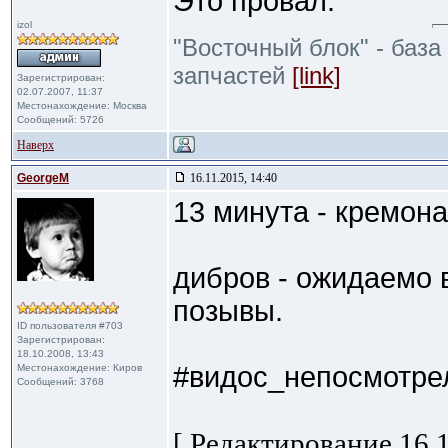
Это провал.
izol
"Восточный блок" - база
запчастей
[link]
Зарегистрирован:
02.07.2007, 11:37
Местонахождение: Москва
Сообщений: 5726
Наверх
GeorgeM
16.11.2015, 14:40
13 минута - кремона
дибров - ожидаемо 
позывы.
ID пользователя #703
Зарегистрирован:
18.10.2008, 13:43
#видос_непосмотре
Местонахождение: Киров
Сообщений: 3768
[ Редактирование 16.1