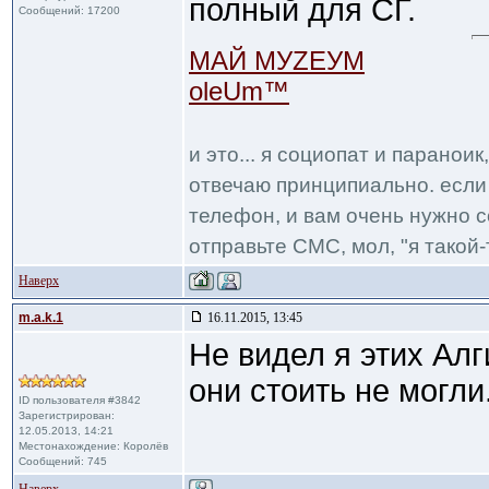
полный для СГ.
Сообщений: 17200
МАЙ МУZЕУМ
oleUm™
и это... я социопат и паранои
отвечаю принципиально. если 
телефон, и вам очень нужно с
отправьте СМС, мол, "я такой-т
Наверх
m.a.k.1
16.11.2015, 13:45
Не видел я этих Алг
они стоить не могли
ID пользователя #3842
Зарегистрирован:
12.05.2013, 14:21
Местонахождение: Королёв
Сообщений: 745