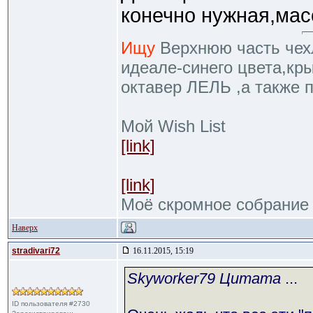
конечно нужная,мас
Ищу
Верхнюю часть чехл
идеале-синего цвета,кр
октавер ЛЕЛЬ ,а также 
Мой Wish List
[link]
[link]
Моё скромное собрание
Наверх
stradivari72
16.11.2015, 15:19
Skyworker79 Цитата
...
ID пользователя #2730