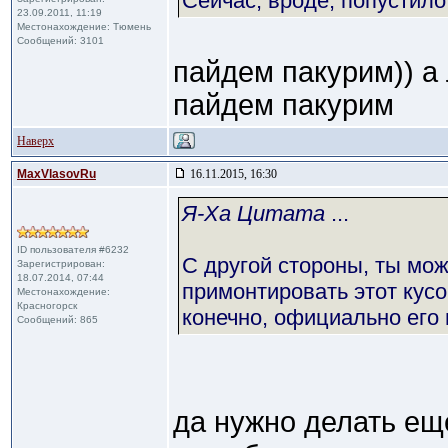
Сейчас, вроде, попустил
23.09.2011, 11:19
Местонахождение: Тюмень
Сообщений: 3101
пайдем пакурим)) а
пайдем пакурим
Наверх
MaxVlasovRu
16.11.2015, 16:30
Я-Ха Цитата
...
ID пользователя #6232
С другой стороны, ты мо
Зарегистрирован:
18.07.2014, 07:44
примонтировать этот кус
Местонахождение:
Красногорск
конечно, официально его
Сообщений: 865
да нужно делать ещ