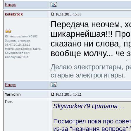
Наверх
kotsibrock
16.11.2015, 15:31
Передача неочем, х
шикарнейшая!!! Про
ID пользователя #6882
Зарегистрирован:
сказано ни слова, 
08.07.2015, 23:15
Местонахождение: Юрга,
вообще молчу... че з
Кемеровская обл.
Сообщений: 315
Делаю электрогитары, 
старые электрогитары.
Наверх
Yarnichin
16.11.2015, 15:32
Гость
Skyworker79 Цитата
...
Посмотрел пока про совет
из-за "незнания вопроса":