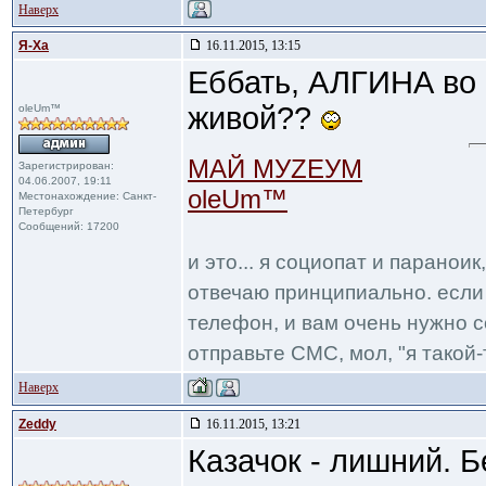
Наверх
Я-Ха
16.11.2015, 13:15
Еббать, АЛГИНА во 
живой??
oleUm™
МАЙ МУZЕУМ
Зарегистрирован:
04.06.2007, 19:11
oleUm™
Местонахождение: Санкт-
Петербург
Сообщений: 17200
и это... я социопат и паранои
отвечаю принципиально. если 
телефон, и вам очень нужно с
отправьте СМС, мол, "я такой-т
Наверх
Zeddy
16.11.2015, 13:21
Казачок - лишний. Б