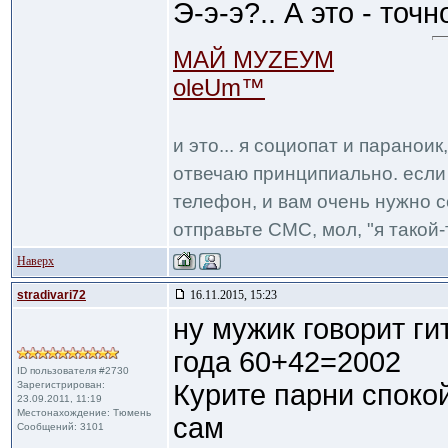
Э-э-э?.. А это - точн
МАЙ МУZЕУМ
oleUm™
и это... я социопат и паранои
отвечаю принципиально. если 
телефон, и вам очень нужно с
отправьте СМС, мол, "я такой-т
Наверх
stradivari72
16.11.2015, 15:23
ну мужик говорит гит
года 60+42=2002
ID пользователя #2730
Зарегистрирован:
Курите парни спокой
23.09.2011, 11:19
Местонахождение: Тюмень
сам
Сообщений: 3101