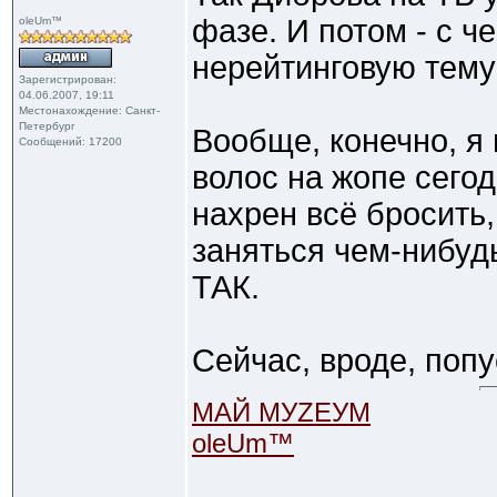
фазе. И потом - с ч
oleUm™
нерейтинговую тему
Зарегистрирован:
04.06.2007, 19:11
Местонахождение: Санкт-
Петербург
Вообще, конечно, я
Сообщений: 17200
волос на жопе сего
нахрен всё бросить,
заняться чем-нибудь
ТАК.
Сейчас, вроде, поп
МАЙ МУZЕУМ
oleUm™