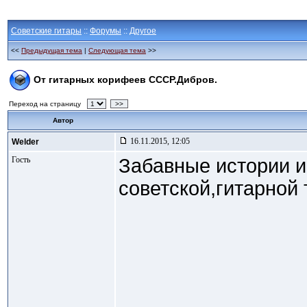
Советские гитары
::
Форумы
::
Другое
<<
Предыдущая тема
|
Следующая тема
>>
От гитарных корифеев СССР.Дибров.
Переход на страницу
>>
Автор
16.11.2015, 12:05
Welder
Гость
Забавные истории
советской,гитарной 