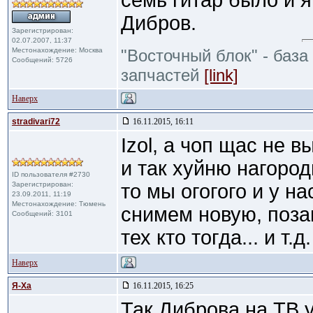
семь гитар было и я
Дибров.
Зарегистрирован:
02.07.2007, 11:37
Местонахождение: Москва
"Восточный блок" - база
Сообщений: 5726
запчастей
[link]
Наверх
stradivari72
16.11.2015, 16:11
Izol, а чоп щас не 
и так хуйню нагород
ID пользователя #2730
Зарегистрирован:
то мы огогого и у на
23.09.2011, 11:19
Местонахождение: Тюмень
снимем новую, поза
Сообщений: 3101
тех кто тогда... и т.д.
Наверх
Я-Ха
16.11.2015, 16:25
Так Диброва на ТВ у