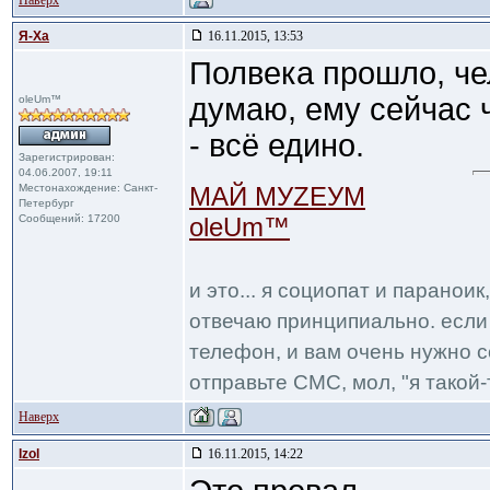
Наверх
Я-Ха
16.11.2015, 13:53
Полвека прошло, чел
думаю, ему сейчас 
oleUm™
- всё едино.
Зарегистрирован:
04.06.2007, 19:11
Местонахождение: Санкт-
МАЙ МУZЕУМ
Петербург
Сообщений: 17200
oleUm™
и это... я социопат и паранои
отвечаю принципиально. если 
телефон, и вам очень нужно с
отправьте СМС, мол, "я такой-т
Наверх
Izol
16.11.2015, 14:22