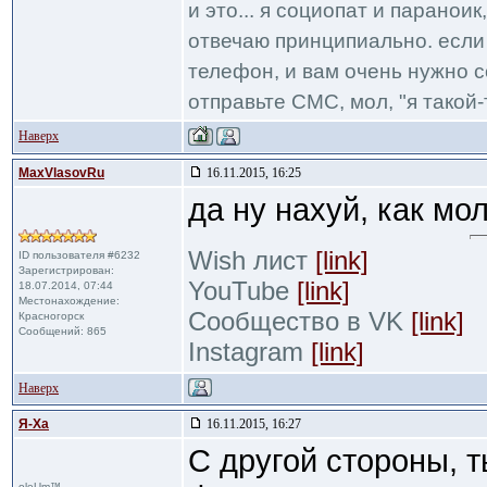
и это... я социопат и паранои
отвечаю принципиально. если 
телефон, и вам очень нужно с
отправьте СМС, мол, "я такой-т
Наверх
MaxVlasovRu
16.11.2015, 16:25
да ну нахуй, как мо
Wish лист
[link]
ID пользователя #6232
Зарегистрирован:
YouTube
[link]
18.07.2014, 07:44
Местонахождение:
Сообщество в VK
[link]
Красногорск
Сообщений: 865
Instagram
[link]
Наверх
Я-Ха
16.11.2015, 16:27
С другой стороны, 
oleUm™