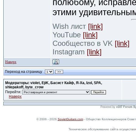
полюбому, исправл
этими удивительны
Wish лист
[link]
YouTube
[link]
Сообщество в VK
[link]
Instagram
[link]
Наверх
Переход на страницу
>>
Модераторы: violet, EjiK, Басист Кайф, Я-Ха, Izol, SPA,
shlepakoff, byte_crow
Перейти:
Наверх
Powered by
e107 Forum S
© 2006 - 2026
SovietGuitars.com
- Общество Коллекционеров Совет
Техническое обслуживание сайта осуществл