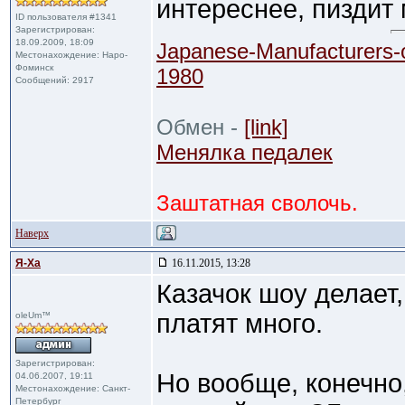
интереснее, пиздит 
ID пользователя #1341
Зарегистрирован:
18.09.2009, 18:09
Japanese-Manufacturers-
Местонахождение: Наро-
Фоминск
1980
Сообщений: 2917
Обмен -
[link]
Менялка педалек
Заштатная сволочь.
Наверх
Я-Ха
16.11.2015, 13:28
Казачок шоу делает,
платят много.
oleUm™
Зарегистрирован:
Но вообще, конечно,
04.06.2007, 19:11
Местонахождение: Санкт-
Петербург