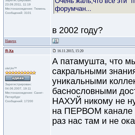
Очень жаль,что все эти "
Зарегистрирован:
23.09.2011, 11:19
форумчан...
Местонахождение: Тюмень
Сообщений: 3101
в 2002 году?
Наверх
Я-Ха
16.11.2015, 15:20
А патамушта, что м
сакральными знания
oleUm™
уникальными колле
Зарегистрирован:
баснословными дос
04.06.2007, 19:11
Местонахождение: Санкт-
Петербург
НАХУЙ никому не н
Сообщений: 17200
на ПЕРВОМ канале -
раз нас там и не ок