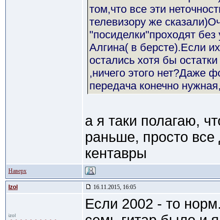
том,что все эти неточност
телевизору же сказали)Оч
"посиделки"проходят без 
Алгина( в берсте).Если их
остались хотя бы остатки
,ничего этого нет?Даже ф
передача конечно нужная
а я таки полагаю, ч
раньше, просто все 
кентавры
Наверх
Izol
16.11.2015, 16:05
Если 2002 - то норм
izol