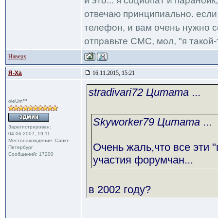
и это... я социопат и паранои
отвечаю принципиально. если 
телефон, и вам очень нужно с
отправьте СМС, мол, "я такой-т
Наверх
Я-Ха
16.11.2015, 15:21
stradivari72 Цитата
...
oleUm™
Skyworker79 Цитата
...
Зарегистрирован:
04.06.2007, 19:11
Местонахождение: Санкт-
Очень жаль,что все эти 
Петербург
Сообщений: 17200
участия форумчан...
в 2002 году?