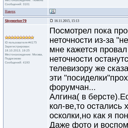
Местонахождение: Тюмень
Сообщений: 3101
Наверх
Skyworker79
16.11.2015, 15:13
Посмотрел пока про
неточности из-за "н
ID пользователя #4175
Зарегистрирован:
мне кажется провал 
18.10.2013, 19:25
Местонахождение: Москва,
неточности останутс
Подрезково
Сообщений: 4193
телевизору же сказ
эти "посиделки"прох
форумчан...
Алгина( в берсте).Е
кол-ве,то остались 
осколки,но как я по
Даже фото и воспом