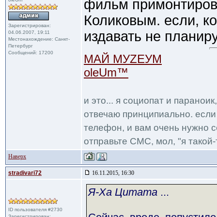
фильм примонтирова
Коликовым. если, к
Зарегистрирован:
издавать не планир
04.06.2007, 19:11
Местонахождение: Санкт-
Петербург
Сообщений: 17200
МАЙ МУZЕУМ
oleUm™
и это... я социопат и паранои
отвечаю принципиально. если 
телефон, и вам очень нужно с
отправьте СМС, мол, "я такой-т
Наверх
stradivari72
16.11.2015, 16:30
Я-Ха Цитата
...
ID пользователя #2730
Зарегистрирован: