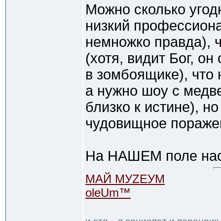
Можно сколько угодн
низкий профессиона
немножко правда), ч
(хотя, видит Бог, о
в зомбоящике), что
а нужно шоу с медв
близко к истине), но
чудовищное пораже
На НАШЕМ поле нас 
МАЙ МУZЕУМ
oleUm™