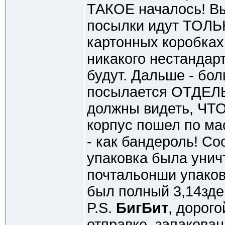
ТАКОЕ началось! Вы
посылки идут ТОЛЬ
картонных коробках
никакого нестандар
будут. Дальше - бол
посылается ОТДЕЛЬ
должны видеть, ЧТО
корпус пошел по ма
- как бандероль! Со
упаковка была уничт
почтальонши упакова
был полный 3,14здец
P.S.
БигБит
, дорого
отправке, запакова