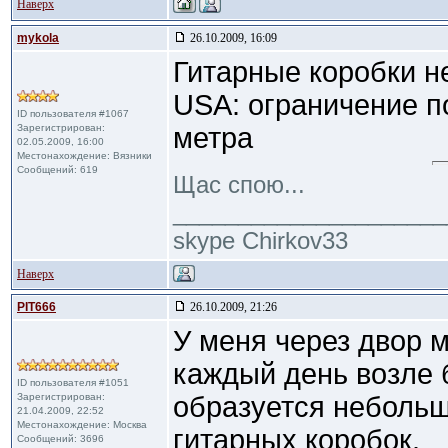
Наверх
mykola
26.10.2009, 16:09
Гитарные коробки не
USA: ограничение п
ID пользователя #1067
Зарегистрирован:
метра
02.05.2009, 16:00
Местонахождение: Вязники
Сообщений: 619
Щас спою...
_____________________
skype Chirkov33
Наверх
PIT666
26.10.2009, 21:26
У меня через двор м
каждый день возле
ID пользователя #1051
Зарегистрирован:
образуется небольш
21.04.2009, 22:52
Местонахождение: Москва
гитарных коробок.
Сообщений: 3696