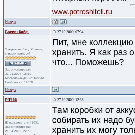
www.potroshiteli.ru
Наверх
Басист Кайф
27.10.2009, 07:34
Пит, мне коллекцию 
хранить. Я как раз о
Я играю на басу. Хочешь,
справку принесу?
что... Поможешь?
Зарегистрирован:
31.01.2007, 15:19
Местонахождение: Москва
Сообщений: 11770
Наверх
PIT666
27.10.2009, 12:38
Там коробки от акку
собирать их надо бу
ID пользователя #1051
Зарегистрирован:
хранить их могу тол
21.04.2009, 22:52