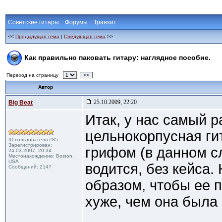
Советские гитары
::
Форумы
::
Транзит
<<
Предыдущая тема
|
Следующая тема
>>
Как правильно паковать гитару: наглядное пособие.
Переход на страницу
>>
Автор
25.10.2009, 22:20
Big Beat
Итак, у нас самый 
цельнокорпусная ги
ID пользователя #85
Зарегистрирован:
грифом (в данном сл
24.03.2007, 20:34
Местонахождение: Boston,
USA
водится, без кейса.
Сообщений: 2147
образом, чтобы ее 
хуже, чем она была