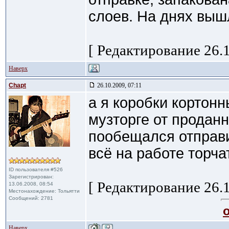
слоев. На днях выш
[ Редактирование 26.1
Наверх
Chapt
26.10.2009, 07:11
а я коробки кортонн
музторге от продан
пообещался отправи
всё на работе торча
ID пользователя #526
Зарегистрирован:
[ Редактирование 26.1
13.06.2008, 08:54
Местонахождение: Тольятти
Сообщений: 2781
Наверх