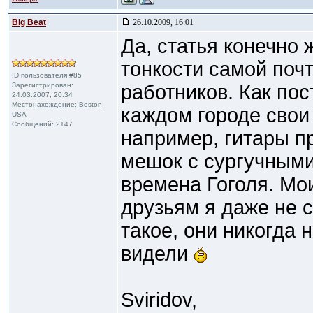
Big Beat
26.10.2009, 16:01
Да, статья конечно 
тонкости самой поч
ID пользователя #85
Зарегистрирован:
работников. Как пос
24.03.2007, 20:34
Местонахождение: Boston,
каждом городе свои
USA
Сообщений: 2147
например, гитары п
мешок с сургучными
времена Гоголя. М
друзьям я даже не с
такое, они никогда 
видели
Sviridov,