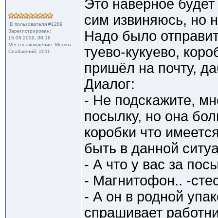
Это наверное будет
сим извиняюсь, но н
ID пользователя #1289
Зарегистрирован:
Надо было отправит
15.08.2009, 00:16
Местонахождение: Москва
туево-кукуево, коро
Сообщений: 2011
пришёл на почту, да
Диалог:
- Не подскажите, мн
посылку, но она бо
коробки что имеется
быть в данной ситу
- А что у вас за пос
- Магнитофон.. -сте
- А он в родной упа
спрашивает работниц