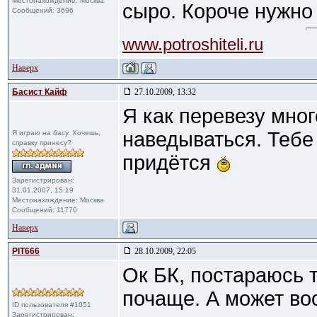
Местонахождение: Москва
сыро. Короче нужно
Сообщений: 3696
www.potroshiteli.ru
Наверх
Басист Кайф
27.10.2009, 13:32
Я как перевезу мног
наведываться. Тебе
Я играю на басу. Хочешь,
справку принесу?
придётся
Зарегистрирован:
31.01.2007, 15:19
Местонахождение: Москва
Сообщений: 11770
Наверх
PIT666
28.10.2009, 22:05
Ок БК, постараюсь 
почаще. А может в
ID пользователя #1051
Зарегистрирован: