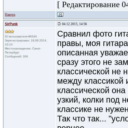
[ Редактирование 04
Наверх
SirPunk
04.12.2015, 14:56
Сравнил фото гита
ID пользователя #6344
правы, моя гитар
Зарегистрирован: 18.09.2014,
10:13
Местонахождение: Санкт-
описанная уважае
Петербург
Сообщений: 306
сразу этого не за
классической не н
между классикой 
классической она
узкий, колки под 
классике не нужен
Так что так... "ус