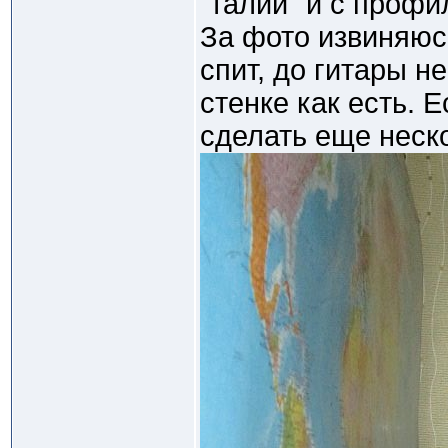
"талии" и с проф
За фото извиняюс
спит, до гитары н
стенке как есть. 
сделать еще неско