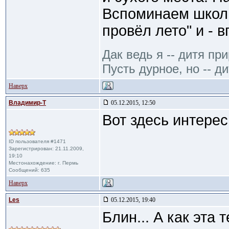
Вспоминаем школь
провёл лето" и - 
Дак ведь я -- дитя пр
Пусть дурное, но -- ди
Наверх
Владимир-Т
05.12.2015, 12:50
Вот здесь интере
ID пользователя #1471
Зарегистрирован: 21.11.2009,
19:10
Местонахождение: г. Пермь
Сообщений: 635
Наверх
Les
05.12.2015, 19:40
Блин... А как эта