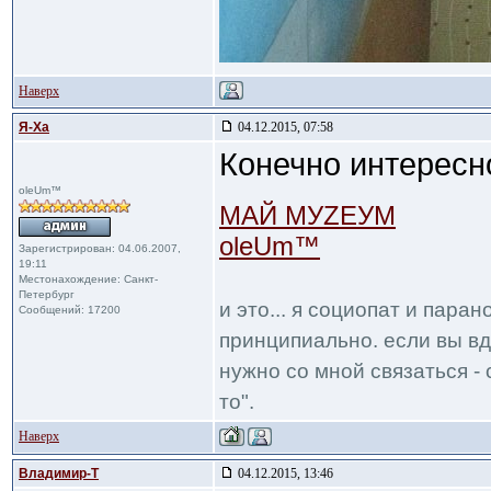
Наверх
Я-Ха
04.12.2015, 07:58
Конечно интересн
oleUm™
МАЙ МУZЕУМ
oleUm™
Зарегистрирован: 04.06.2007,
19:11
Местонахождение: Санкт-
Петербург
и это... я социопат и пара
Сообщений: 17200
принципиально. если вы вд
нужно со мной связаться - 
то".
Наверх
Владимир-Т
04.12.2015, 13:46