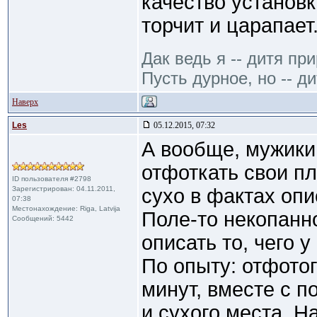
качество установк
торчит и царапает
Дак ведь я -- дитя пр
Пусть дурное, но -- ди
Наверх
Les
05.12.2015, 07:32
А вообще, мужики
отфоткать свои пл
ID пользователя #2798
Зарегистрирован: 04.11.2011,
сухо в фактах опи
07:38
Местонахождение: Riga, Latvija
Поле-то некопанно
Сообщений: 5442
описать то, чего у
По опыту: отфото
минут, вместе с п
и сухого места. На