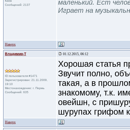
маленький. Ест челов
Киев
Сообщений: 2137
Играет на музыкаль
Наверх
Владимир-Т
01.12.2015, 06:12
Хорошая статья пр
Звучит полно, объ
ID пользователя #1471
Зарегистрирован: 21.11.2009,
такая, а в прошло
19:10
Местонахождение: г. Пермь
знакомому, т.к. и
Сообщений: 635
овейшн, с пришур
шурупах грифом к 
Наверх