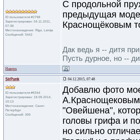
С продольной пруж
предыдущая модел
ID пользователя #2798
Зарегистрирован: 04.11.2011,
Краснощёковым т
07:38
Местонахождение: Riga, Latvija
Сообщений: 5442
Дак ведь я -- дитя пр
Пусть дурное, но -- ди
Наверх
SirPunk
04.12.2015, 07:48
Добавлю фото мое
ID пользователя #6344
А.Краснощековым 
Зарегистрирован: 18.09.2014,
10:13
Местонахождение: Санкт-
"Овейшена", кото
Петербург
Сообщений: 306
головы грифа и п
но сильно отличае