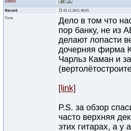
Наверх
Record
05.12.2015, 06:05
Гость
Дело в том что н
пор банку, не из А
делают лопасти в
дочерняя фирма 
Чарльз Каман и з
(вертолётостроит
[link]
P.S. за обзор спа
часто верхняя дек
этих гитарах, а у