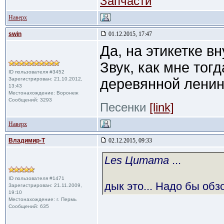
Запчасти
Наверх
swin
01.12.2015, 17:47
Да, на этикетке в
Звук, как мне тог
ID пользователя #3452
Зарегистрирован: 21.10.2012,
деревянной ленин
13:43
Местонахождение: Воронеж
Сообщений: 3293
Песенки
[link]
Наверх
Владимир-Т
02.12.2015, 09:33
Les Цитата
...
ID пользователя #1471
дык это... Надо бы об
Зарегистрирован: 21.11.2009,
19:10
Местонахождение: г. Пермь
Сообщений: 635