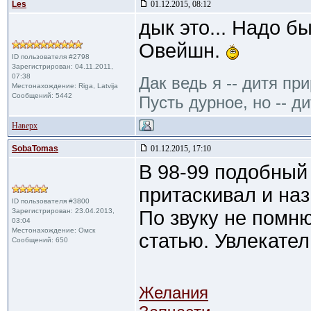
Les
01.12.2015, 08:12
дык это... Надо б
Овейшн.
ID пользователя #2798
Зарегистрирован: 04.11.2011,
07:38
Дак ведь я -- дитя пр
Местонахождение: Riga, Latvija
Сообщений: 5442
Пусть дурное, но -- ди
Наверх
SobaTomas
01.12.2015, 17:10
В 98-99 подобный
притаскивал и наз
ID пользователя #3800
Зарегистрирован: 23.04.2013,
По звуку не помню
03:04
Местонахождение: Омск
статью. Увлекател
Сообщений: 650
Желания