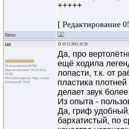
+++++
[ Редактирование 05
Наверх
Les
05.12.2015, 07:29
Да, про вертолётн
ещё ходила легенд
ID пользователя #2798
Зарегистрирован: 04.11.2011,
лопасти, т.к. от 
07:38
Местонахождение: Riga, Latvija
пластика плотней 
Сообщений: 5442
делает звук бол
Из опыта - польз
Да, гриф удобный
бархатистый, по 