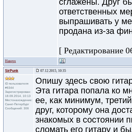
сглажены. Друг бы
ответственных ме
выпрашивать у ме
продана из-за фи
[ Редактирование 06
Наверх
SirPunk
07.12.2015, 10:35
Опишу здесь свою гитар
ID пользователя
Эта гитара попала ко мн
#6344
Зарегистрирован:
18.09.2014, 10:13
ее, как минимум, трети
Местонахождение:
Санкт-Петербург
друг, которому она доста
Сообщений: 306
знакомых в состоянии п
сломать его гитару и б