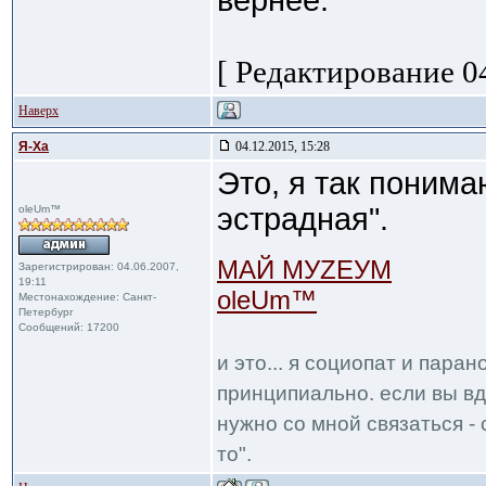
вернее.
[ Редактирование 04
Наверх
Я-Ха
04.12.2015, 15:28
Это, я так поним
эстрадная".
oleUm™
МАЙ МУZЕУМ
Зарегистрирован: 04.06.2007,
19:11
oleUm™
Местонахождение: Санкт-
Петербург
Сообщений: 17200
и это... я социопат и пара
принципиально. если вы вд
нужно со мной связаться - 
то".