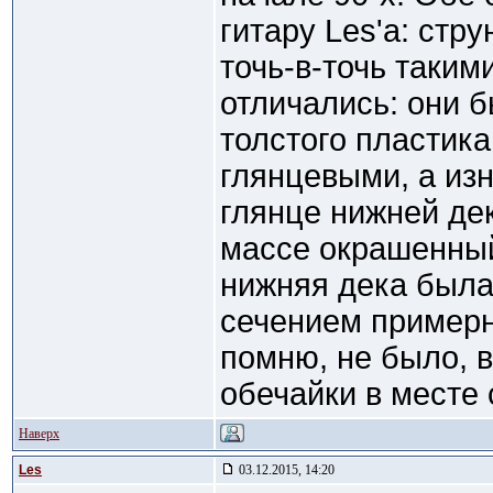
гитару Les'а: стр
точь-в-точь таким
отличались: они б
толстого пластик
глянцевыми, а из
глянце нижней дек
массе окрашенный
нижняя дека была
сечением примерн
помню, не было, 
обечайки в месте 
Наверх
Les
03.12.2015, 14:20