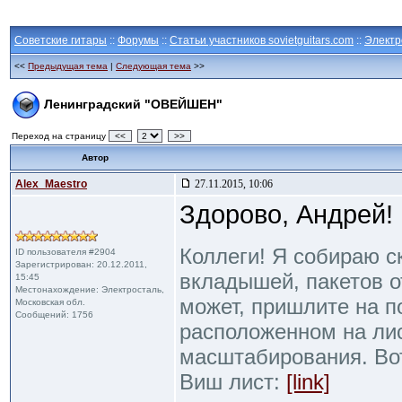
Советские гитары
::
Форумы
::
Статьи участников sovietguitars.com
::
Электр
<<
Предыдущая тема
|
Следующая тема
>>
Ленинградский "ОВЕЙШЕН"
Переход на страницу
<<
>>
Автор
Alex_Maestro
27.11.2015, 10:06
Здорово, Андрей!
Коллеги! Я собираю с
ID пользователя #2904
Зарегистрирован: 20.12.2011,
вкладышей, пакетов от
15:45
Местонахождение: Электросталь,
может, пришлите на п
Московская обл.
Сообщений: 1756
расположенном на ли
масштабирования. Во
Виш лист:
[link]