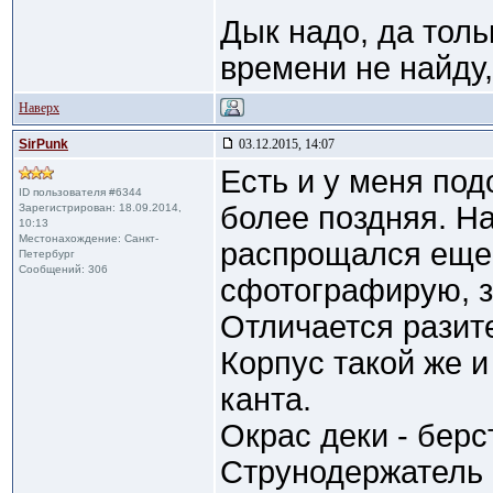
Дык надо, да толь
времени не найду,
Наверх
SirPunk
03.12.2015, 14:07
Есть и у меня под
ID пользователя #6344
более поздняя. На
Зарегистрирован: 18.09.2014,
10:13
Местонахождение: Санкт-
распрощался еще 
Петербург
Сообщений: 306
сфотографирую, з
Отличается разит
Корпус такой же и
канта.
Окрас деки - берст
Струнодержатель 