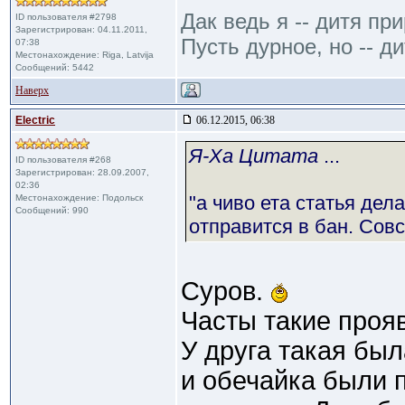
Дак ведь я -- дитя пр
ID пользователя #2798
Зарегистрирован: 04.11.2011,
Пусть дурное, но -- ди
07:38
Местонахождение: Riga, Latvija
Сообщений: 5442
Наверх
Electric
06.12.2015, 06:38
Я-Ха Цитата
...
ID пользователя #268
Зарегистрирован: 28.09.2007,
02:36
"а чиво ета статья дел
Местонахождение: Подольск
Сообщений: 990
отправится в бан. Сов
Суров.
Часты такие проя
У друга такая был
и обечайка были 