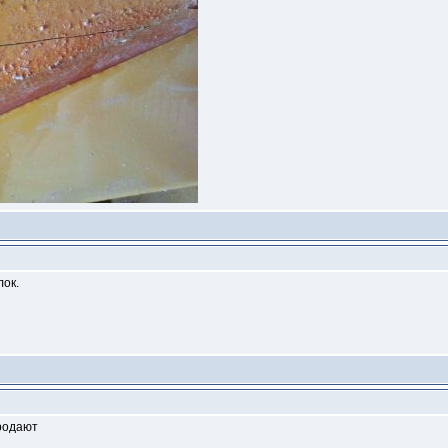
лок.
продают