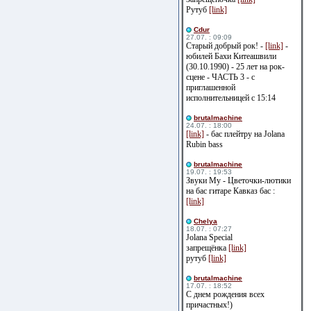
Рутуб
[link]
Cdur
27.07. : 09:09
Старый добрый рок! -
[link]
-
юбилей Бахи Китеашвили
(30.10.1990) - 25 лет на рок-
сцене - ЧАСТЬ 3 - с
приглашенной
исполнительницей с 15:14
brutalmachine
24.07. : 18:00
[link]
- бас плейтру на Jolana
Rubin bass
brutalmachine
19.07. : 19:53
Звуки Му - Цветочки-лютики
на бас гитаре Кавказ бас :
[link]
Сhelya
18.07. : 07:27
Jolana Special
запрещёнка
[link]
рутуб
[link]
brutalmachine
17.07. : 18:52
С днем рождения всех
причастных!)