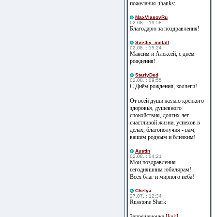
пожелания :thanks:
MaxVlasovRu
02.08. : 19:58
Благодарю за поздравления!
Svetliy_metall
02.08. : 15:24
Максим и Алексей, с днём
рождения!
StariyDed
02.08. : 09:55
С Днём рождения, коллеги!
От всей души желаю крепкого
здоровья, душевного
спокойствия, долгих лет
счастливой жизни, успехов в
делах, благополучия - вам,
вашим родным и близким!
Austin
02.08. : 04:21
Мои поздравления
сегодняшним юбилярам!
Всех благ и мирного неба!
Сhelya
27.07. : 12:34
Russtone Shark
Запрещеночка
[link]