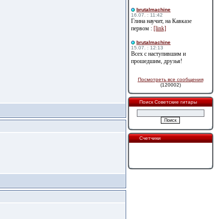
brutalmachine
16.07. : 11:42
Глина научит, на Кавказе
первом :
[link]
brutalmachine
15.07. : 12:13
Всех с наступившим и
прошедшим, друзья!
Посмотреть все сообщения
(120002)
Поиск Советские гитары
Счетчики