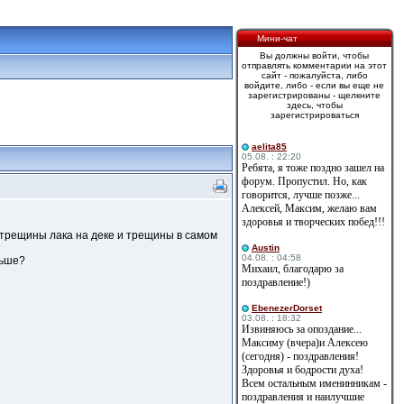
Мини-чат
Вы должны войти, чтобы
отправлять комментарии на этот
сайт - пожалуйста, либо
войдите, либо - если вы еще не
зарегистрированы - щелкните
здесь, чтобы
зарегистрироваться
aelita85
05.08. : 22:20
Ребята, я тоже поздно зашел на
форум. Пропустил. Но, как
говорится, лучше позже...
Алексей, Максим, желаю вам
здоровья и творческих побед!!!
 трещины лака на деке и трещины в самом
Austin
04.08. : 04:58
льше?
Михаил, благодарю за
поздравление!)
EbenezerDorset
03.08. : 18:32
Извиняюсь за опоздание...
Максиму (вчера)и Алексею
(сегодня) - поздравления!
Здоровья и бодрости духа!
Всем остальным именинникам -
поздравления и наилучшие