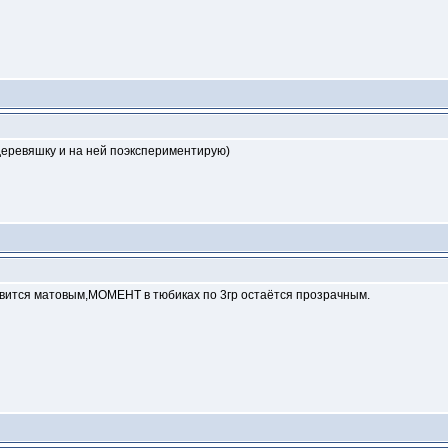
деревяшку и на ней поэкспериментирую)
ится матовым,МОМЕНТ в тюбиках по 3гр остаётся прозрачным.