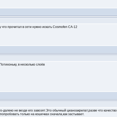
му что прочитал в сети нужно искать Cosmofen CA-12
Потихоньку, в несколько слоёв
о-далеко не везде его завозят.Это обычный цианоакрилат,разве что качест
попробовать только на кошечках сначала,как застывает.