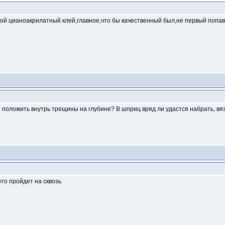
ой цианоакрилатный клей,главное,что бы качественный был,не первый попав
го положить внутрь трещины на глубине? В шприц вряд ли удастся набрать, вя
то пройдет на сквозь