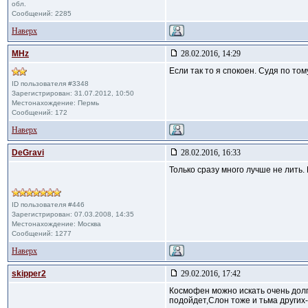
обл.
Сообщений: 2285
Наверх
MHz
28.02.2016, 14:29
Если так то я спокоен. Судя по то
ID пользователя #3348
Зарегистрирован: 31.07.2012, 10:50
Местонахождение: Пермь
Сообщений: 172
Наверх
DeGravi
28.02.2016, 16:33
Только сразу много лучше не лить. 
ID пользователя #446
Зарегистрирован: 07.03.2008, 14:35
Местонахождение: Москва
Сообщений: 1277
Наверх
skipper2
29.02.2016, 17:42
Космофен можно искать очень долг
подойдет,Слон тоже и тьма других-