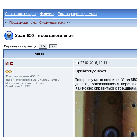
Советские гитары
::
Форумы
::
Реставрация и ремонт
<<
Предыдущая тема
|
Следующая тема
>>
Урал 650 - восстановление
Переход на страницу
>>
Автор
27.02.2016, 10:13
MHz
Приветсвую всех!
ID пользователя #3348
Теперь и у меня появился Урал 65
Зарегистрирован: 31.07.2012, 10:50
Местонахождение: Пермь
дереве, образовавшиеся, вероятно
Сообщений: 172
Как можно справиться с трещинами