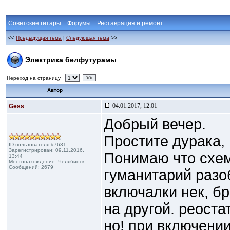
Советские гитары
::
Форумы
::
Реставрация и ремонт
<<
Предыдущая тема
|
Следующая тема
>>
Электрика белфутурамы
Переход на страницу
>>
Автор
04.01.2017, 12:01
Gess
Добрый вечер.
Простите дурака, н
ID пользователя #7631
Зарегистрирован: 09.11.2016,
Понимаю что схем
13:44
Местонахождение: Челябинск
Сообщений: 2679
гуманитарий разо
включалки нек, б
на другой. реостат
но! при включении