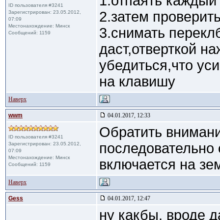
1.отпаять каждый
ID пользователя #3241
2.затем проверит
Зарегистрирован: 23.05.2012,
07:09
Местонахождение: Mинск
3.снимать переклб
Сообщений: 1159
даст,отверткой на
убедиться,что ус
на клавишу
Наверх
wwm
04.01.2017, 12:33
Обратить внимани
ID пользователя #3241
последовательно 
Зарегистрирован: 23.05.2012,
07:09
Местонахождение: Mинск
включается на зе
Сообщений: 1159
Наверх
Gess
04.01.2017, 12:47
ну какбы. вроде д