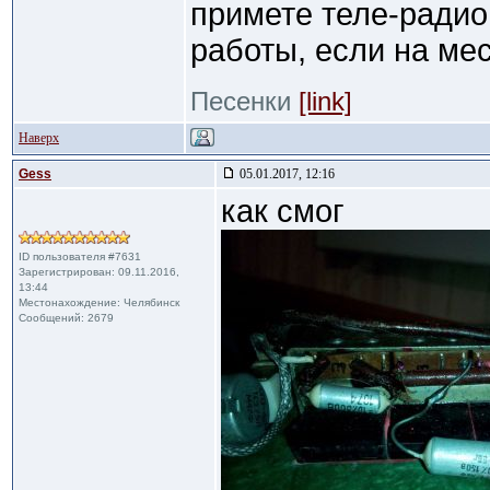
примете теле-радио
работы, если на мес
Песенки
[link]
Наверх
Gess
05.01.2017, 12:16
как смог
ID пользователя #7631
Зарегистрирован: 09.11.2016,
13:44
Местонахождение: Челябинск
Сообщений: 2679