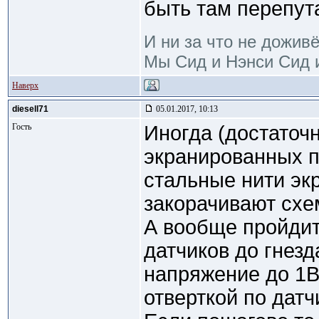
быть там перепут
И ни за что не дожив
Мы Сид и Нэнси Сид и
Наверх
diesell71
05.01.2017, 10:13
Гость
Иногда (достаточн
экранированных п
стальные нити эк
закорачивают схе
А вообще пройдит
датчиков до гнезд
напряжение до 1В
отверткой по датч