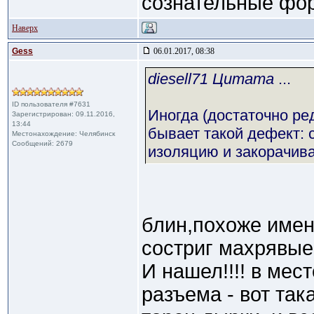
сознательные фор
Наверх
Gess
06.01.2017, 08:38
diesell71 Цитата
...
ID пользователя #7631
Иногда (достаточно ре
Зарегистрирован: 09.11.2016,
13:44
бывает такой дефект:
Местонахождение: Челябинск
Сообщений: 2679
изоляцию и закорачива
блин,похоже имен
состриг махрявые
И нашел!!!! в мес
разъема - вот так