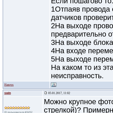
Если пошагово то
1Отпаяв провода 
датчиков проверит
2На выходе провод
предварительно о
3На выходе блок
4На входе перем
5На выходе пере
На каком то из эт
неисправность.
Наверх
swin
05.01.2017, 11:02
Можно крупное фото
стрелкой)? Примерн
ID пользователя #3452