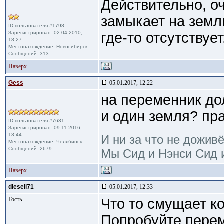
Действительно, оч
замыкает на земл
ID пользователя #1798
Зарегистрирован: 02.04.2010,
где-то отсутствует
18:27
Местонахождение: Новосибирск
Сообщений: 313
Наверх
Gess
05.01.2017, 12:22
на переменник до
и один земля? пр
ID пользователя #7631
Зарегистрирован: 09.11.2016,
13:44
И ни за что не дожив
Местонахождение: Челябинск
Сообщений: 2679
Мы Сид и Нэнси Сид и
Наверх
diesell71
05.01.2017, 12:33
Гость
Что то смущает к
Попробуйте перемк