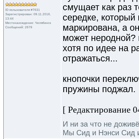
смущает как раз т
ID пользователя #7631
Зарегистрирован: 09.11.2016,
середке, который
13:44
Местонахождение: Челябинск
маркирована, а он
Сообщений: 2679
может неродной? 
хотя по идее на 
отражаться...
кнопочки переклю
пружины поджал.
[ Редактирование 04
И ни за что не дожив
Мы Сид и Нэнси Сид и