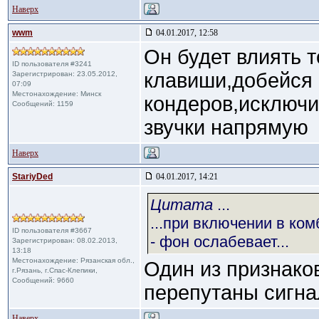
Наверх
wwm
04.01.2017, 12:58
Он будет влиять т
ID пользователя #3241
клавиши,добейся 
Зарегистрирован: 23.05.2012,
07:09
Местонахождение: Mинск
кондеров,исключи
Сообщений: 1159
звучки напрямую
Наверх
StariyDed
04.01.2017, 14:21
Цитата
...
...при включении в ком
ID пользователя #3667
- фон ослабевает...
Зарегистрирован: 08.02.2013,
13:18
Местонахождение: Рязанская обл.,
Один из признаков 
г.Рязань, г.Спас-Клепики,
Сообщений: 9660
перепутаны сигна
Наверх