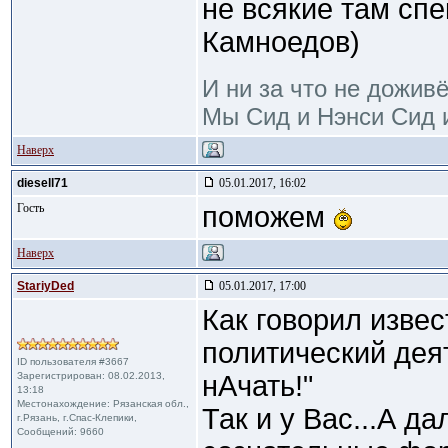
не всякие там сп
Камноедов)
И ни за что не дожив
Мы Сид и Нэнси Сид и
Наверх
diesell71
05.01.2017, 16:02
Гость
поможем
Наверх
StariyDed
05.01.2017, 17:00
Как говорил изве
политический деят
ID пользователя #3667
Зарегистрирован: 08.02.2013,
нАчать!"
13:18
Местонахождение: Рязанская обл.,
Так и у Вас...А д
г.Рязань, г.Спас-Клепики,
Сообщений: 9660