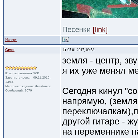
Песенки
[link]
Наверх
Gess
05.01.2017, 09:58
земля - центр, зву
я их уже менял ме
ID пользователя #7631
Зарегистрирован: 09.11.2016,
13:44
Местонахождение: Челябинск
Сегодня кинул "со
Сообщений: 2679
напрямую, (земля
переключалкам),пр
другой гитаре - ж
на переменнике п