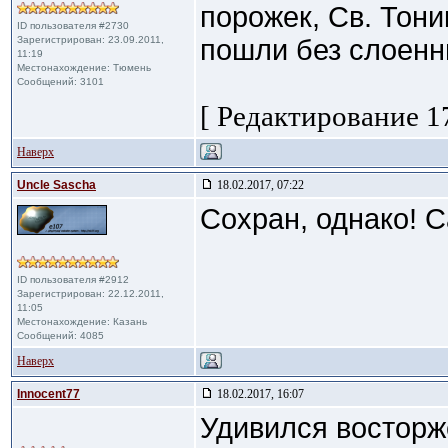
порожек, Св. Тони
ID пользователя #2730
Зарегистрирован: 23.09.2011,
пошли без слоенн
11:19
Местонахождение: Тюмень
Сообщений: 3101
[ Редактирование 17
Наверх
Uncle Sascha
18.02.2017, 07:22
Сохран, однако! 
ID пользователя #2912
Зарегистрирован: 22.12.2011,
11:05
Местонахождение: Казань
Сообщений: 4085
Наверх
Innocent77
18.02.2017, 16:07
Удивился восторж