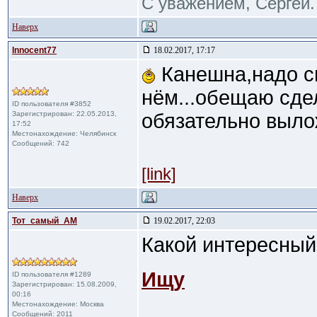
С уважением, Сергей.
Наверх
Innocent77
18.02.2017, 17:17
Канешна,надо св
нём...обещаю сде
ID пользователя #3852
Зарегистрирован: 22.05.2013,
обязательно вылож
17:52
Местонахождение: Челябинск
Сообщений: 742
[link]
Наверх
Тот_самый_АМ
19.02.2017, 22:03
Какой интересный
Ищу
ID пользователя #1289
Зарегистрирован: 15.08.2009,
00:16
Местонахождение: Москва
Сообщений: 2011