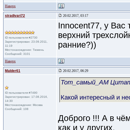
Наверх
stradivari72
20.02.2017, 03:17
Innocent77, у Вас
верхний трехслой
ID пользователя #2730
Зарегистрирован: 23.09.2011,
ранние?))
11:19
Местонахождение: Тюмень
Сообщений: 3101
Наверх
Malder61
20.02.2017, 06:29
Тот_самый_АМ Цита
ID пользователя #7490
Какой интересный и не
Зарегистрирован: 17.08.2016,
14:30
Местонахождение: Москва
Сообщений: 108
Доброго !!! А в ч
как и у других.