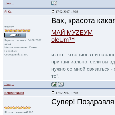
Наверх
Я-Ха
17.02.2017, 18:03
Вах, красота кака
oleUm™
МАЙ МУZЕУМ
oleUm™
Зарегистрирован: 04.06.2007,
19:11
Местонахождение: Санкт-
Петербург
и это... я социопат и пара
Сообщений: 17200
принципиально. если вы вд
нужно со мной связаться - 
то".
Наверх
BrotherBlues
17.02.2017, 18:03
Супер! Поздравля
ID пользователя #7366