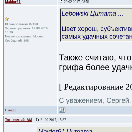
Malder61
20.02.2017, 08:51
Lebowski Цитата
...
ID пользователя #7490
Цвет хорош, субъектив
Зарегистрирован: 17.08.2016,
14:30
самых удачных сочета
Местонахождение: Москва
Сообщений: 108
Также считаю, чт
грифа более удач
[ Редактирование 20
С уважением, Сергей.
Наверх
Тот_самый_АМ
21.02.2017, 15:37
Malder61 Цитата
...