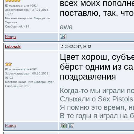
всех моих пополн
ID пользователя #6614
Зарегистрирован: 27.01.2015,
поставлю, так, что
13:52
Местонахождение: Мариуполь,
Украина
awa
Сообщений: 484
Наверх
Lebowski
20.02.2017, 08:42
Цвет хорош, субъ
бёрст одним из с
ID пользователя #692
Зарегистрирован: 08.10.2008,
поздравления
06:02
Местонахождение: Екатеринбург
Сообщений: 369
Когда-то мы играли по
Слыхали о Sex Pistols
Я помню это время, н
В те годы я играл на 
Наверх