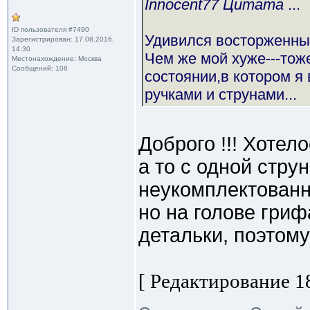
Innocent77 Цитата
...
ID пользователя #7490
Удивился восторженны
Зарегистрирован: 17.08.2016,
14:30
Чем же мой хуже---тоже
Местонахождение: Москва
Сообщений: 108
состоянии,в котором я 
ручками и струнами...
Доброго !!! Хотел
а то с одной стру
неукомплектованн
но на голове гри
детальки, поэтому 
[ Редактирование 18