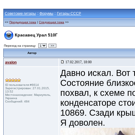
Советские гитары
::
Форумы
::
Гитары СССР
<<
Предыдущая тема
|
Следующая тема
>>
Красавец Урал 510Г
Переход на страницу
>>
Автор
17.02.2017, 18:00
avalon
Давно искал. Вот 
Состояние близко
ID пользователя #6614
Зарегистрирован: 27.01.2015,
похвал, к схеме п
13:52
Местонахождение: Мариуполь,
Украина
конденсаторе стои
Сообщений: 484
10869. Сзади крыш
Я доволен.