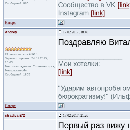
Сообщество в VK
[link
Сообщений: 865
Instagram
[link]
Наверх
Andrey
17.02.2017, 18:40
Поздравляю Витал
_________________
ID пользователя #6610
Зарегистрирован: 24.01.2015,
Мои хотелки:
16:43
Местонахождение: Солнечногорск,
[link]
Московская обл.
Сообщений: 1805
"Ударим автопробегом
бюрократизму!" (Ильф
Наверх
stradivari72
17.02.2017, 21:26
Первый раз вижу 