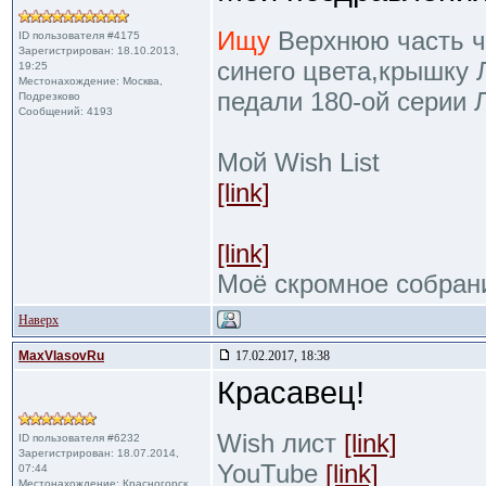
Ищу
Верхнюю часть че
ID пользователя #4175
Зарегистрирован: 18.10.2013,
синего цвета,крышку 
19:25
Местонахождение: Москва,
педали 180-ой серии 
Подрезково
Сообщений: 4193
Мой Wish List
[link]
[link]
Моё скромное собран
Наверх
MaxVlasovRu
17.02.2017, 18:38
Красавец!
Wish лист
[link]
ID пользователя #6232
Зарегистрирован: 18.07.2014,
YouTube
[link]
07:44
Местонахождение: Красногорск