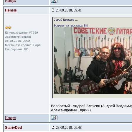
Наверх
Hensis
23.09.2018, 09:41
Cерый Цитата
...
Встретил на просторах ВК!
ID пользователя #7559
Зарегистрирован:
04.10.2016, 20:45
Местонахождение: Нара
Сообщений: 181
Волосатый - Андрей Алексин (Андрей Владимир
Александрович Юфкин).
Наверх
StariyDed
23.09.2018, 09:48