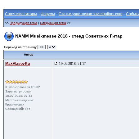
Советские гитары
::
Форумы
::
Статьи участников sovietguitars.com
::
Событ
<<
Предыдущая тема
|
Следующая тема
>>
NAMM Musikmesse 2018 - стенд Советских Гитар
Переход на страницу
<<
Автор
MaxVlasovRu
19.09.2018, 21:17
ID пользователя #6232
Зарегистрирован:
18.07.2014, 07:44
Местонахождение:
Красногорск
Сообщений: 865