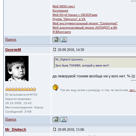
Мой WISH лист
Коллекция
Мой Ютуб Канал с ОБЗОРами
Группа "Dёргать!" в VK
Мой инструментальный проект "Cosmograd"
Мой альтернативный проект АНТИДОТ в ВК
Я ВКонтакте
Наверх
GeorgeM
20.09.2018, 14:50
Mr_Digitech Цитата
...
Зато была ТОНИКА, которой у меня нет!!
да леворукой тоники вообще ни у кого нет. %-)))
Так же ищу колки к рекорду. и так, по мелочам,
вот 
ID пользователя #703
Зарегистрирован:
18.10.2008, 13:43
Местонахождение: Киров
Сообщений: 3768
Наверх
Mr_Digitech
20.09.2018, 15:06