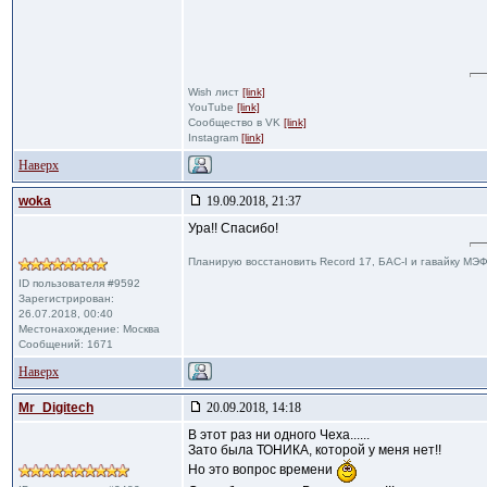
Wish лист
[link]
YouTube
[link]
Сообщество в VK
[link]
Instagram
[link]
Наверх
woka
19.09.2018, 21:37
Ура!! Спасибо!
Планирую восстановить Record 17, БАС-I и гавайку МЭФМ
ID пользователя #9592
Зарегистрирован:
26.07.2018, 00:40
Местонахождение: Москва
Сообщений: 1671
Наверх
Mr_Digitech
20.09.2018, 14:18
В этот раз ни одного Чеха......
Зато была ТОНИКА, которой у меня нет!!
Но это вопрос времени