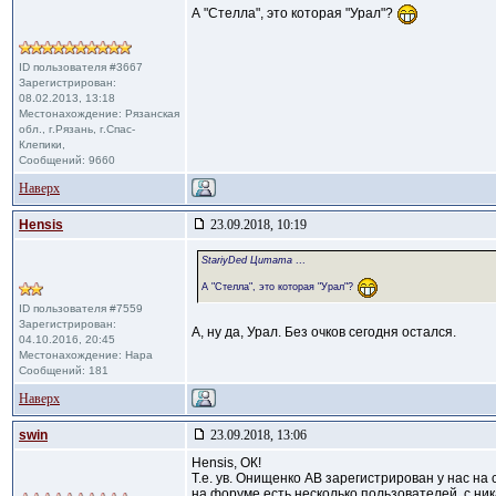
А "Стелла", это которая "Урал"?
ID пользователя #3667
Зарегистрирован:
08.02.2013, 13:18
Местонахождение: Рязанская
обл., г.Рязань, г.Спас-
Клепики,
Сообщений: 9660
Наверх
Hensis
23.09.2018, 10:19
StariyDed Цитата
...
А "Стелла", это которая "Урал"?
ID пользователя #7559
Зарегистрирован:
А, ну да, Урал. Без очков сегодня остался.
04.10.2016, 20:45
Местонахождение: Нара
Сообщений: 181
Наверх
swin
23.09.2018, 13:06
Hensis, ОК!
Т.е. ув. Онищенко АВ зарегистрирован у нас на с
на форуме есть несколько пользователей, с ник