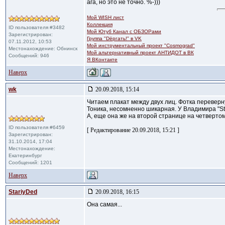
ага, но это не точно. %-)))
Мой WISH лист
Коллекция
ID пользователя #3482
Мой Ютуб Канал с ОБЗОРами
Зарегистрирован:
Группа "Dёргать!" в VK
07.11.2012, 10:53
Мой инструментальный проект "Cosmograd"
Местонахождение: Обнинск
Мой альтернативный проект АНТИДОТ в ВК
Сообщений: 946
Я ВКонтакте
Наверх
wk
20.09.2018, 15:14
Читаем плакат между двух лиц. Фотка переверн
Тоника, несомненно шикарная. У Владимира "Sta
А, еще она же на второй странице на четвертом
ID пользователя #6459
[ Редактирование 20.09.2018, 15:21 ]
Зарегистрирован:
31.10.2014, 17:04
Местонахождение:
Екатеринбург
Сообщений: 1201
Наверх
StariyDed
20.09.2018, 16:15
Она самая...