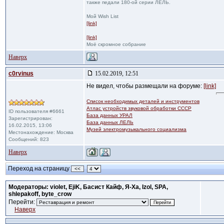
также педали 180-ой серии ЛЕЛЬ.
Мой Wish List
[link]
[link]
Моё скромное собрание
Наверх
c0rvinus
15.02.2019, 12:51
Не видел, чтобы размещали на форуме:
[link]
Список необходимых деталей и инструментов
Атлас устройств звуковой обработки СССР
ID пользователя #6661
База данных УРАЛ
Зарегистрирован:
База данных ЛЕЛЬ
16.02.2015, 13:06
Музей электромузыкального социализма
Местонахождение: Москва
Сообщений: 823
Наверх
Переход на страницу
<<
Модераторы: violet, EjiK, Басист Кайф, Я-Ха, Izol, SPA,
shlepakoff, byte_crow
Перейти:
Наверх