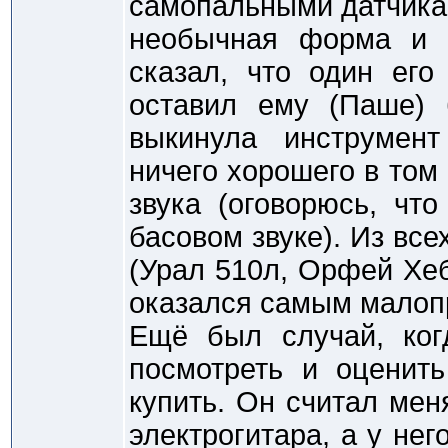
самопальными датчика
необычная форма и 
сказал, что один ег
оставил ему (Паше) 
выкинула инструмен
ничего хорошего в том 
звука (оговорюсь, чт
басовом звуке). Из все
(Урал 510л, Орфей Хеб
оказался самым малоп
Ещё был случай, ког
посмотреть и оценить
купить. Он считал мен
электрогитара, а у не