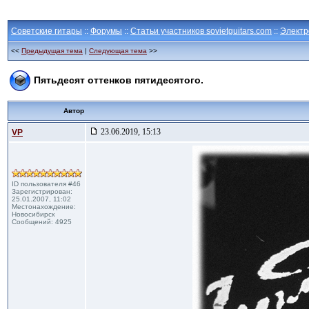
Советские гитары
::
Форумы
::
Статьи участников sovietguitars.com
::
Электр
<<
Предыдущая тема
|
Следующая тема
>>
Пятьдесят оттенков пятидесятого.
Автор
23.06.2019, 15:13
VP
ID пользователя #46
Зарегистрирован:
25.01.2007, 11:02
Местонахождение:
Новосибирск
Сообщений: 4925