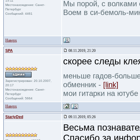
15:11
Мы порой, с волками 
Местонахождение: Санкт-
Петербург
Воем в си-бемоль-мин
Сообщений: 4461
Наверх
SPA
08.11.2019, 21:20
скорее следы кле
меньше гадов-больше
Зарегистрирован: 20.10.2007,
обменник -
[link]
20:17
Местонахождение: Санкт-
мои гитарки на ютубе
Петербург
Сообщений: 5664
Наверх
StariyDed
09.11.2019, 05:26
Весьма познавател
Спасибо за инфо