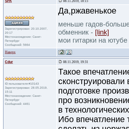
SPA
08.11.2019, 18:15
Да,ржавенькое
меньше гадов-больше
Зарегистрирован: 20.10.2007,
обменник -
[link]
20:17
Местонахождение: Санкт-
мои гитарки на ютубе
Петербург
Сообщений: 5664
Наверх
Cdur
08.11.2019, 19:31
Такое впечатлени
сконструировали в
ID пользователя #10143
Зарегистрирован: 28.05.2019,
подготовке произ
15:11
Местонахождение: Санкт-
про возникновени
Петербург
Сообщений: 4461
в технологических
Ибо впечатление 
сделать из нержав