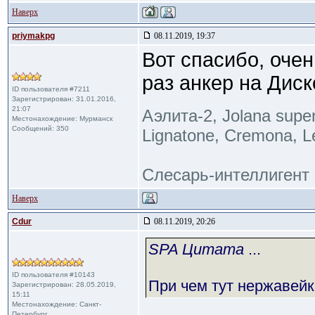
Наверх
priymakpg
08.11.2019, 19:37
Вот спасибо, оче
раз анкер на Дис
ID пользователя #7211
Зарегистрирован: 31.01.2016,
21:07
Аэлита-2, Jolana supers
Местонахождение: Мурманск
Сообщений: 350
Lignatone, Cremona, L
Слесарь-интеллигент
Наверх
Cdur
08.11.2019, 20:26
SPA Цитата
...
ID пользователя #10143
При чем тут нержавейк
Зарегистрирован: 28.05.2019,
15:11
Местонахождение: Санкт-
Петербург