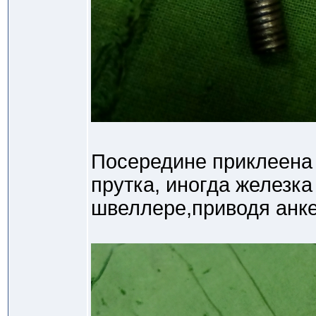
Посередине приклеена 
прутка, иногда железк
швеллере,приводя анке