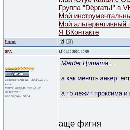
Группа "Dёргать!" в V
Мой инструментальны
Мой альтернативный
Я ВКонтакте
Наверх
SPA
01.12.2019, 10:09
Marder Цитата
...
а как менять анкер, ес
Зарегистрирован: 20.10.2007,
20:17
Местонахождение: Санкт-
а то лежит проксима и г
Петербург
Сообщений: 5664
аще фигня