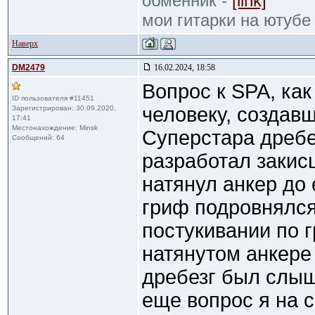
обменник -
[link]
мои гитарки на ютубе
Наверх
DM2479
16.02.2024, 18:58
Вопрос к SPA, как
ID пользователя #11451
человеку, создавш
Зарегистрирован: 30.09.2020,
17:41
Местонахождение: Minsk
Суперстара дребе
Сообщений: 64
разработал закисш
натянул анкер до
гриф подровнялся,
постукивании по 
натянутом анкере 
дребезг был слыше
еще вопрос я на с