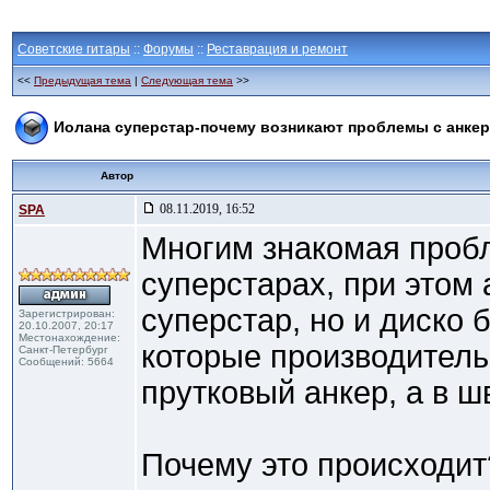
Советские гитары
::
Форумы
::
Реставрация и ремонт
<<
Предыдущая тема
|
Следующая тема
>>
Иолана суперстар-почему возникают проблемы с анке
Автор
08.11.2019, 16:52
SPA
Многим знакомая пробл
суперстарах, при этом 
суперстар, но и диско б
Зарегистрирован:
20.10.2007, 20:17
Местонахождение:
которые производитель
Санкт-Петербург
Сообщений: 5664
прутковый анкер, а в ш
Почему это происходит