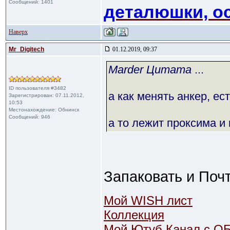
Сообщений: 1401
деталюшки, ос
Наверх
Mr_Digitech
01.12.2019, 09:37
Marder Цитата
...
ID пользователя #3482
а как менять анкер, ес
Зарегистрирован: 07.11.2012,
10:53
Местонахождение: Обнинск
Сообщений: 946
а то лежит проксима и г
Запаковать и Поч
Мой WISH лист
Коллекция
Мой Ютуб Канал с О