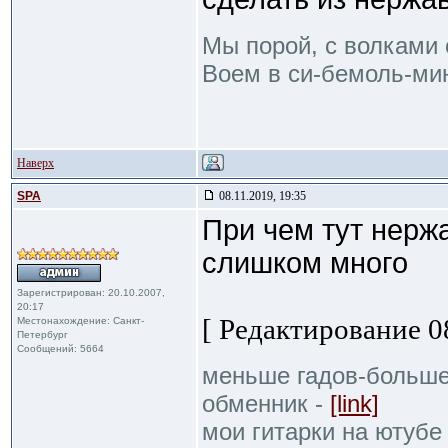
Мы порой, с волками 
Воем в си-бемоль-мин
Наверх
SPA
08.11.2019, 19:35
При чем тут нержа
слишком много
Зарегистрирован: 20.10.2007,
20:17
[ Редактирование 08
Местонахождение: Санкт-
Петербург
Сообщений: 5664
меньше гадов-больше
обменник -
[link]
мои гитарки на ютубе