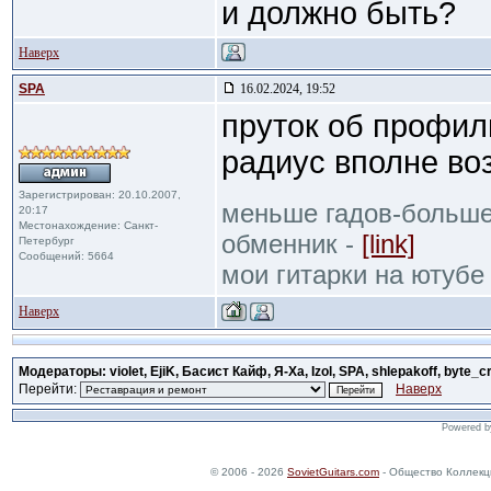
и должно быть?
Наверх
SPA
16.02.2024, 19:52
пруток об профил
радиус вполне во
Зарегистрирован: 20.10.2007,
меньше гадов-больше
20:17
Местонахождение: Санкт-
обменник -
[link]
Петербург
Сообщений: 5664
мои гитарки на ютубе
Наверх
Модераторы: violet, EjiK, Басист Кайф, Я-Ха, Izol, SPA, shlepakoff, byte_c
Перейти:
Наверх
Powered 
© 2006 - 2026
SovietGuitars.com
- Общество Коллекц