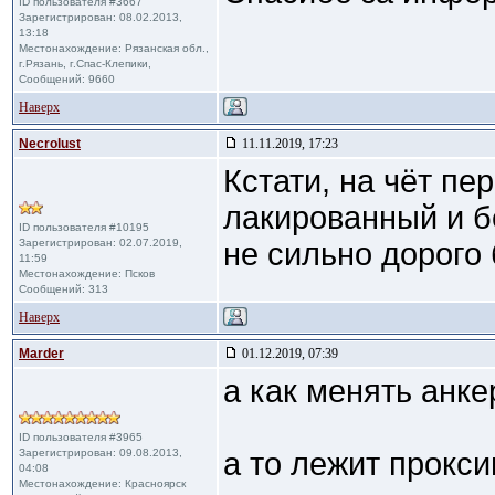
ID пользователя #3667
Зарегистрирован: 08.02.2013,
13:18
Местонахождение: Рязанская обл.,
г.Рязань, г.Спас-Клепики,
Сообщений: 9660
Наверх
Necrolust
11.11.2019, 17:23
Кстати, на чёт пер
лакированный и бе
ID пользователя #10195
Зарегистрирован: 02.07.2019,
не сильно дорого 
11:59
Местонахождение: Псков
Сообщений: 313
Наверх
Marder
01.12.2019, 07:39
а как менять анке
ID пользователя #3965
Зарегистрирован: 09.08.2013,
а то лежит проксим
04:08
Местонахождение: Красноярск