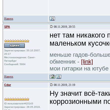
Наверх
SPA
08.11.2019, 20:55
нет там никакого 
маленьком кусочк
Зарегистрирован: 20.10.2007,
меньше гадов-больше
20:17
Местонахождение: Санкт-
обменник -
[link]
Петербург
Сообщений: 5664
мои гитарки на ютубе
Наверх
Cdur
08.11.2019, 21:19
Ну значит всё-та
коррозионными п
ID пользователя #10143
Зарегистрирован: 28.05.2019,