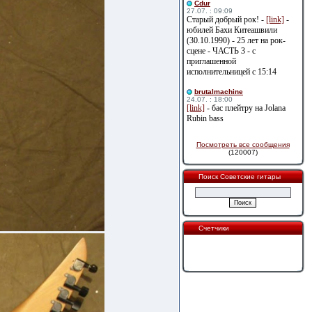
Cdur
27.07. : 09:09
Старый добрый рок! -
[link]
-
юбилей Бахи Китеашвили
(30.10.1990) - 25 лет на рок-
сцене - ЧАСТЬ 3 - с
приглашенной
исполнительницей с 15:14
brutalmachine
24.07. : 18:00
[link]
- бас плейтру на Jolana
Rubin bass
Посмотреть все сообщения
(120007)
Поиск Советские гитары
Счетчики