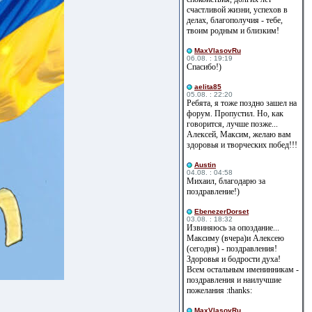
счастливой жизни, успехов в
делах, благополучия - тебе,
твоим родным и близким!
MaxVlasovRu
06.08. : 19:19
Спасибо!)
aelita85
05.08. : 22:20
Ребята, я тоже поздно зашел на
форум. Пропустил. Но, как
говорится, лучше позже...
Алексей, Максим, желаю вам
здоровья и творческих побед!!!
Austin
04.08. : 04:58
Михаил, благодарю за
поздравление!)
EbenezerDorset
03.08. : 18:32
Извиняюсь за опоздание...
Максиму (вчера)и Алексею
(сегодня) - поздравления!
Здоровья и бодрости духа!
Всем остальным именинникам -
поздравления и наилучшие
пожелания :thanks:
MaxVlasovRu