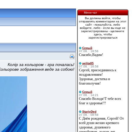
Мини-чат
Вы должны войти, чтобы
отправлять комментарии на этот
сайт - пожалуйста, либо
войдите, либо - если вы еще не
зарегистрированы - щелкните
здесь, чтобы
зарегистрироваться
Cерый
07.08. : 18:56
Спасибо,Вадим!
aelita85
Колір за кольором - гра почалась!
07.08. : 16:58
Кольорове зображення веде за собою!
Сергей, присоединяюсь к
поздравлениям!
Здоровья, достатка и
благополучия!
Cерый
07.08. : 14:21
Спасибо Володя!Т тебе всех
благ и здоровья!!!
StariyDed
07.08. : 08:58
С Днём рождения, Сергей! От
всей души желаю крепкого
здоровья, душевного
спокойствия, долгих лет