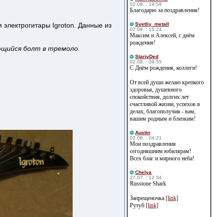
02.08. : 19:58
Благодарю за поздравления!
 электрогитары Igroton. Данные из
Svetliy_metall
02.08. : 15:24
Максим и Алексей, с днём
рождения!
ающийся болт в тремоло.
StariyDed
02.08. : 09:55
С Днём рождения, коллеги!
От всей души желаю крепкого
здоровья, душевного
спокойствия, долгих лет
счастливой жизни, успехов в
делах, благополучия - вам,
вашим родным и близким!
Austin
02.08. : 04:21
Мои поздравления
сегодняшним юбилярам!
Всех благ и мирного неба!
Сhelya
27.07. : 12:34
Russtone Shark
Запрещеночка
[link]
Рутуб
[link]