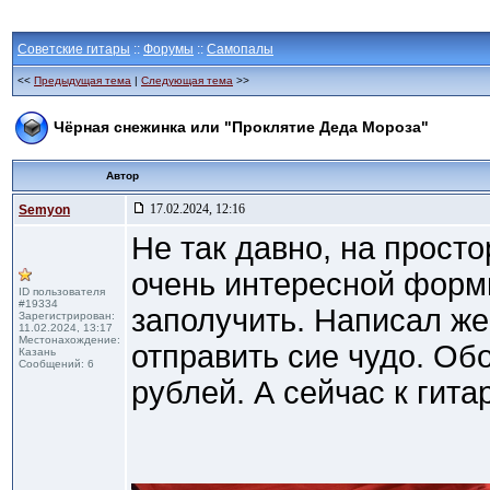
Советские гитары
::
Форумы
::
Самопалы
<<
Предыдущая тема
|
Следующая тема
>>
Чёрная снежинка или "Проклятие Деда Мороза"
Автор
17.02.2024, 12:16
Semyon
Не так давно, на прост
очень интересной формы
ID пользователя
#19334
заполучить. Написал же
Зарегистрирован:
11.02.2024, 13:17
Местонахождение:
отправить сие чудо. Об
Казань
Сообщений: 6
рублей. А сейчас к гита