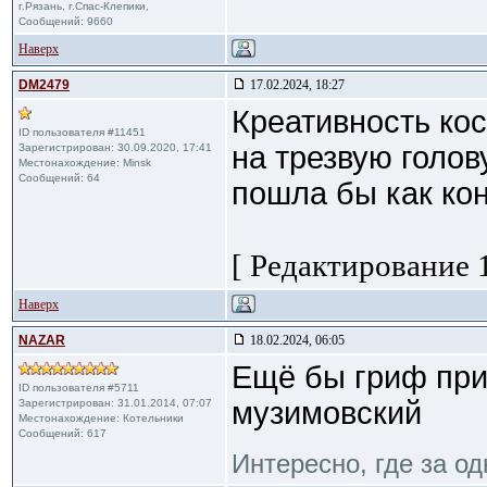
г.Рязань, г.Спас-Клепики,
Сообщений: 9660
Наверх
DM2479
17.02.2024, 18:27
Креативность кос
ID пользователя #11451
на трезвую голов
Зарегистрирован: 30.09.2020, 17:41
Местонахождение: Minsk
Сообщений: 64
пошла бы как конк
[ Редактирование 1
Наверх
NAZAR
18.02.2024, 06:05
Ещё бы гриф при
ID пользователя #5711
музимовский
Зарегистрирован: 31.01.2014, 07:07
Местонахождение: Котельники
Сообщений: 617
Интересно, где за о