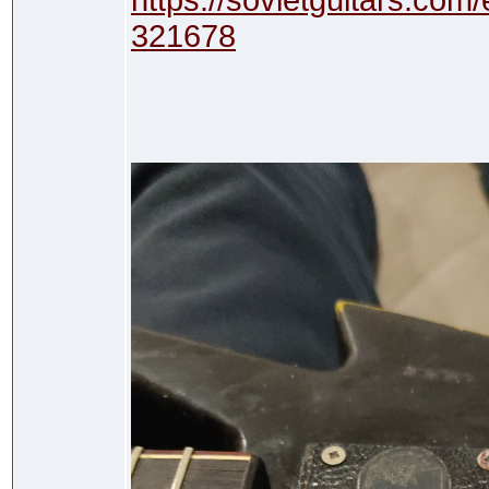
https://sovietguitars.co
321678