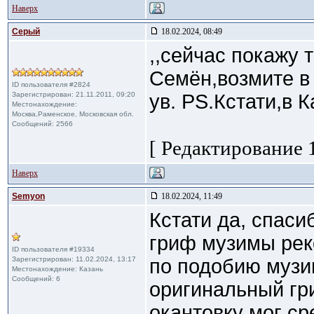
Наверх
Cерый
18.02.2024, 08:49
,,сейчас покажу т
Семён,возмите в 
ID пользователя #2824
Зарегистрирован: 21.11.2011, 09:20
ув. PS.Кстати,в 
Местонахождение:
Москва,Раменское, Московская обл.
Сообщений: 2566
[ Редактирование 1
Наверх
Semyon
18.02.2024, 11:49
Кстати да, спаси
гриф музимы реко
ID пользователя #19334
Зарегистрирован: 11.02.2024, 13:17
по подобию музи
Местонахождение: Казань
Сообщений: 6
оригинальный гри
окантовку мог ср