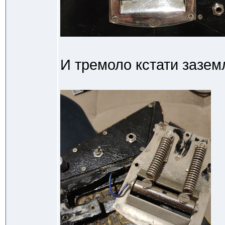
И тремоло кстати зазем