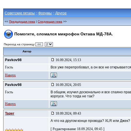
Советские гитары
::
Форумы
::
Другое
<<
Предыдущая тема
|
Следующая тема
>>
Помогите, сломался микрофон Октава МД-78А.
Переход на страницу
<<
Автор
Pavkov98
16.09.2024, 15:13
Гость
Все уже перепробовал, а он все не открывается
Наверх
Pavkov98
16.09.2024, 20:05
Гость
В общем, изучил досконально и все спаяно прав
корпусе. Что тогда не так?
Наверх
Taper
18.09.2024, 09:43
А что на другом конце провода? XLR или Джек?
[ Редактирование 18.09.2024, 09:45 ]