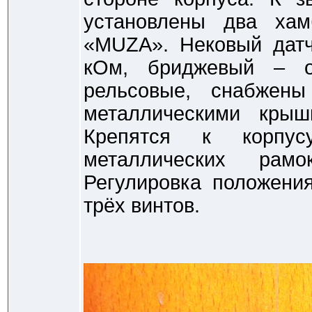
установлены два ха
«MUZA». Нековый датч
кОм, бриджевый – о
рельсовые, снабжен
металлическими крыш
Крепятся к корпус
металлических рам
Регулировка положени
трёх винтов.