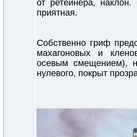
от ретейнера, наклон
приятная.
Собственно гриф предс
махагоновых и клено
осевым смещением), н
нулевого, покрыт прозр