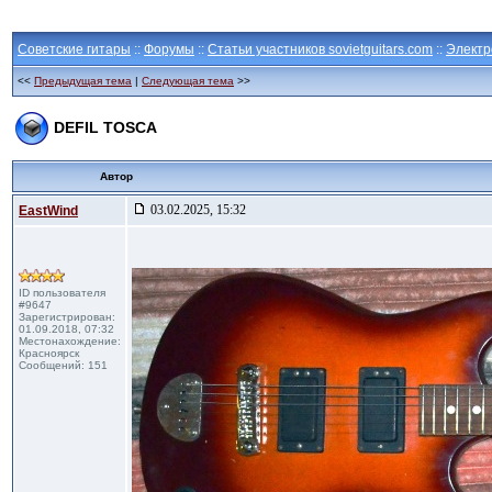
Советские гитары
::
Форумы
::
Статьи участников sovietguitars.com
::
Электр
<<
Предыдущая тема
|
Следующая тема
>>
DEFIL TOSCA
Автор
03.02.2025, 15:32
EastWind
ID пользователя
#9647
Зарегистрирован:
01.09.2018, 07:32
Местонахождение:
Красноярск
Сообщений: 151