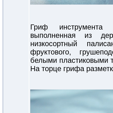
Гриф инструмента п
выполненная из дер
низкосортный палис
фруктового, грушепо
белыми пластиковыми т
На торце грифа разметк