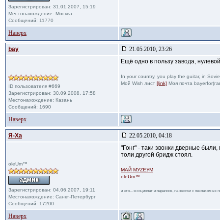
Зарегистрирован: 31.01.2007, 15:19
Местонахождение: Москва
Сообщений: 11770
Наверх
bay
21.05.2010, 23:26
Ещё одно в пользу завода, нулевой
In your country, you play the guitar, in Sovi
Мой Wish лист
[link]
Моя почта bayerfor(га
ID пользователя #669
Зарегистрирован: 30.09.2008, 17:58
Местонахождение: Казань
Сообщений: 1690
Наверх
Я-Ха
22.05.2010, 04:18
"Гонг" - таки звонки дверные были
толи другой бридж стоял.
oleUm™
МАЙ МУZЕУМ
oleUm™
Зарегистрирован: 04.06.2007, 19:11
и это... я социопат и параноик, на звонки с незнакомых
Местонахождение: Санкт-Петербург
Сообщений: 17200
Наверх