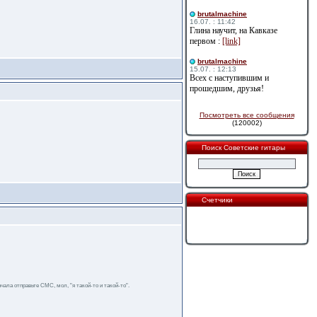
brutalmachine
16.07. : 11:42
Глина научит, на Кавказе
первом :
[link]
brutalmachine
15.07. : 12:13
Всех с наступившим и
прошедшим, друзья!
Посмотреть все сообщения
(120002)
Поиск Советские гитары
Счетчики
чала отправьте СМС, мол, "я такой-то и такой-то".