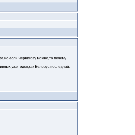
е,но если Чернигову можно,то почему
ивных уже годов,как Белорус последний.