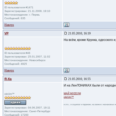
ID пользователя #1471
Зарегистрирован: 21.11.2009, 19:10
Местонахождение: г. Пермь
Сообщений: 635
Наверх
VP
21.05.2010, 16:19
На всём, кроме Крунка, одесского и
ID пользователя #46
Зарегистрирован: 25.01.2007, 11:02
Местонахождение: Новосибирск
Сообщений: 4925
Наверх
Я-Ха
21.05.2010, 16:55
И на ЛенТОНИКАХ были от народн
МАЙ МУZЕУМ
oleUm™
oleUm™
и это... я социопат и параноик, на звонки с незнакомых
Зарегистрирован: 04.06.2007, 19:11
Местонахождение: Санкт-Петербург
Сообщений: 17200