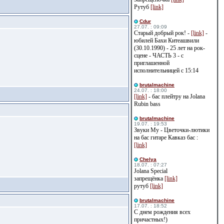
Рутуб
[link]
Cdur
27.07. : 09:09
Старый добрый рок! -
[link]
-
юбилей Бахи Китеашвили
(30.10.1990) - 25 лет на рок-
сцене - ЧАСТЬ 3 - с
приглашенной
исполнительницей с 15:14
brutalmachine
24.07. : 18:00
[link]
- бас плейтру на Jolana
Rubin bass
brutalmachine
19.07. : 19:53
Звуки Му - Цветочки-лютики
на бас гитаре Кавказ бас :
[link]
Сhelya
18.07. : 07:27
Jolana Special
запрещёнка
[link]
рутуб
[link]
brutalmachine
17.07. : 18:52
С днем рождения всех
причастных!)