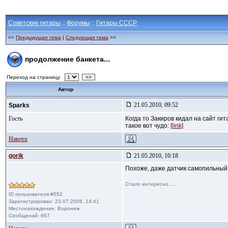
Советские гитары
::
Форумы
::
Гитары СССР
<<
Предыдущая тема
|
Следующая тема
>>
продолжение банкета...
Переход на страницу
>>
Автор
21.05.2010, 09:52
Sparks
Гость
Когда то Закиров кидал на сайт ги
такое вот чудо:
[link]
Наверх
gorik
21.05.2010, 10:18
Похоже, даже датчик самопильный
Стало интересно......
ID пользователя #552
Зарегистрирован: 23.07.2008, 14:41
Местонахождение: Воронеж
Сообщений: 667