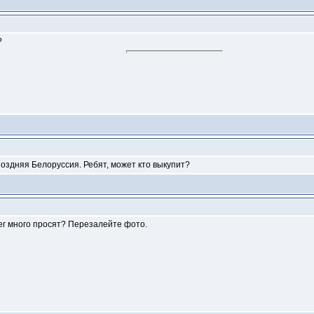
?
Поздняя Белоруссия. Ребят, может кто выкупит?
нег много просят? Перезалейте фото.