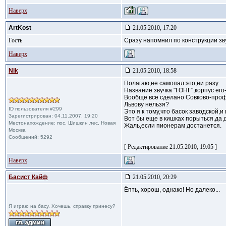
Наверх
ArtKost
21.05.2010, 17:20
Гость
Сразу напомнил по конструкции зву
Наверх
Nik
21.05.2010, 18:58
Полагаю,не самопал это,ни разу.
Название звучка "ГОНГ",корпус его
Вообще все сделано Совково-проф
Львову нельзя?
ID пользователя #299
Это я к тому,что басок заводской
Зарегистрирован: 04.11.2007, 19:20
Вот бы еще в кишках порыться,да 
Местонахождение: пос. Шишкин лес, Новая
Жаль,если пионерам достанется.
Москва
Сообщений: 5292
[ Редактирование 21.05.2010, 19:05 ]
Наверх
Басист Кайф
21.05.2010, 20:29
Ёпть, хорош, однако! Но далеко...
Я играю на басу. Хочешь, справку принесу?