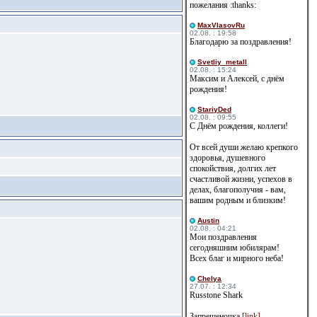
пожелания :thanks:
MaxVlasovRu
02.08. : 19:58
Благодарю за поздравления!
Svetliy_metall
02.08. : 15:24
Максим и Алексей, с днём
рождения!
StariyDed
02.08. : 09:55
С Днём рождения, коллеги!
От всей души желаю крепкого
здоровья, душевного
спокойствия, долгих лет
счастливой жизни, успехов в
делах, благополучия - вам,
вашим родным и близким!
Austin
02.08. : 04:21
Мои поздравления
сегодняшним юбилярам!
Всех благ и мирного неба!
Сhelya
27.07. : 12:34
Russtone Shark
Запрещеночка
[link]