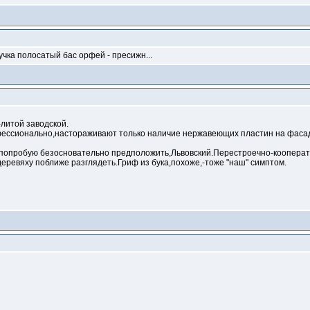
чка полосатый бас орфей - пресижн...
-литой заводской.
ессионально,настораживают только наличие нержавеющих пластин на фасад
,и попробую безосновательно предположить,Львовский.Перестроечно-кооперат
деревяху поближе разглядеть.Гриф из бука,похоже,-тоже "наш" симптом.