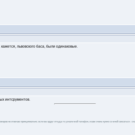
, кажется, львовского баса, были одинаковые.
ых интсрументов.
 номеров не отвечаю принципиально. если вы вдруг откуда-то узнали мой телефон, и вам очень нужно со мной связаться - сна