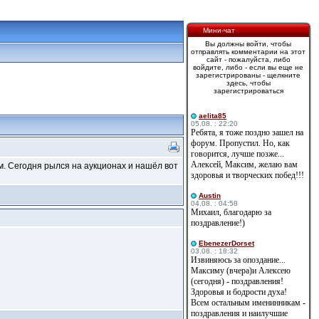
Мини-чат
Вы должны войти, чтобы
отправлять комментарии на этот
сайт - пожалуйста, либо
войдите, либо - если вы еще не
зарегистрированы - щелкните
здесь, чтобы
зарегистрироваться
aelita85
05.08. : 22:20
Ребята, я тоже поздно зашел на
форум. Пропустил. Но, как
говорится, лучше позже...
Алексей, Максим, желаю вам
ам. Сегодня рылся на аукционах и нашёл вот
здоровья и творческих побед!!!
Austin
04.08. : 04:58
Михаил, благодарю за
поздравление!)
EbenezerDorset
03.08. : 18:32
Извиняюсь за опоздание...
Максиму (вчера)и Алексею
(сегодня) - поздравления!
Здоровья и бодрости духа!
Всем остальным именинникам -
поздравления и наилучшие