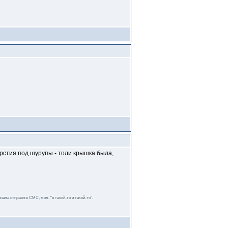
ерстия под шурупы - толи крышка была,
чала отправьте СМС, мол, "я такой-то и такой-то".