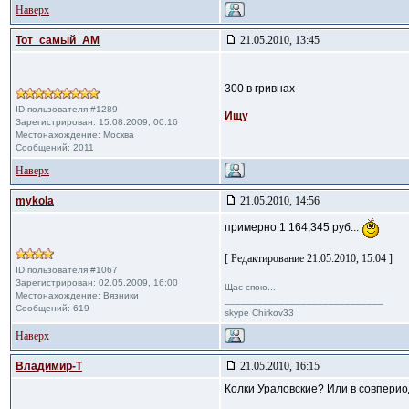
Наверх
Тот_самый_АМ
21.05.2010, 13:45
300 в гривнах
ID пользователя #1289
Ищу
Зарегистрирован: 15.08.2009, 00:16
Местонахождение: Москва
Сообщений: 2011
Наверх
mykola
21.05.2010, 14:56
примерно 1 164,345 руб...
[ Редактирование 21.05.2010, 15:04 ]
ID пользователя #1067
Зарегистрирован: 02.05.2009, 16:00
Щас спою...
Местонахождение: Вязники
_____________________________
Сообщений: 619
skype Chirkov33
Наверх
Владимир-Т
21.05.2010, 16:15
Колки Ураловские? Или в совперио