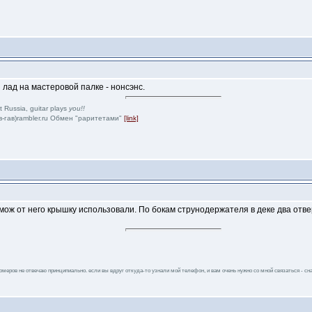
 лад на мастеровой палке - нонсэнс.
et Russia, guitar plays
you!!
в-гав)rambler.ru Обмен "раритетами"
[link]
, мож от него крышку использовали. По бокам струнодержателя в деке два отв
 номеров не отвечаю принципиально. если вы вдруг откуда-то узнали мой телефон, и вам очень нужно со мной связаться - сна