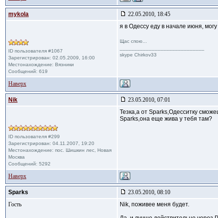
mykola
22.05.2010, 18:45
я в Одессу еду в начале июня, могу 
Щас спою...
_____________________________
ID пользователя #1067
skype Chirkov33
Зарегистрирован: 02.05.2009, 16:00
Местонахождение: Вязники
Сообщений: 619
Наверх
Nik
23.05.2010, 07:01
Тезка,а от Sparks,Одесситку смож
Sparks,она еще жива у тебя там?
ID пользователя #299
Зарегистрирован: 04.11.2007, 19:20
Местонахождение: пос. Шишкин лес, Новая
Москва
Сообщений: 5292
Наверх
Sparks
23.05.2010, 08:10
Гость
Nik, поживее меня будет.