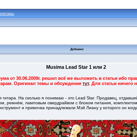
огитары
Добавил
Musima Lead Star 1 или 2
ума от 30.06.2009г. решил всё же выложить в статьи ибо пр
арам. Оригинал темы и обсуждение
тут
. Для статьи ничего
я гитара. На сколько я понимаю - это Lead Star. Продавец, отдавши
ом, ремнём, ламповым овердрайвом с блоком питания, комплекто
инструмент и примочка принадлежали Мэй Лиану у которого он когда