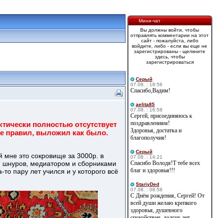
Мини-чат
Вы должны войти, чтобы
отправлять комментарии на этот
сайт - пожалуйста, либо
войдите, либо - если вы еще не
зарегистрированы - щелкните
здесь, чтобы
зарегистрироваться
Cерый
07.08. : 18:56
Спасибо,Вадим!
aelita85
07.08. : 16:58
Сергей, присоединяюсь к
поздравлениям!
актически полностью отсутствует
Здоровья, достатка и
 не правил, выложил как было.
благополучия!
Cерый
й мне это сокровище за 3000р. в
07.08. : 14:21
м шнуров, медиатором и сборниками
Спасибо Володя!Т тебе всех
благ и здоровья!!!
-то пару лет учился и у которого всё
StariyDed
07.08. : 08:58
С Днём рождения, Сергей! От
всей души желаю крепкого
здоровья, душевного
спокойствия, долгих лет