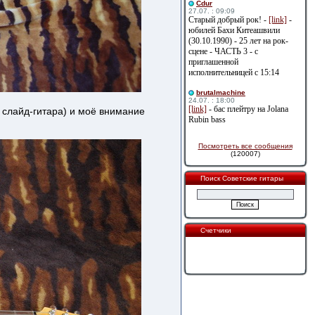
Cdur
27.07. : 09:09
Старый добрый рок! -
[link]
-
юбилей Бахи Китеашвили
(30.10.1990) - 25 лет на рок-
сцене - ЧАСТЬ 3 - с
приглашенной
исполнительницей с 15:14
brutalmachine
24.07. : 18:00
[link]
- бас плейтру на Jolana
 слайд-гитара) и моё внимание
Rubin bass
Посмотреть все сообщения
(120007)
Поиск Советские гитары
Счетчики