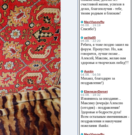
счастливой жизни, успехов в
делах, благополучия - тебе,
твоим родным и близким!
MaxVlasovRu
06.08. : 19:19
Спасибо!)
aelita85
05.08. : 22:20
Ребята, я тоже поздно зашел на
форум. Пропустил. Но, как
говорится, лучше позже...
Алексей, Максим, желаю вам
здоровья и творческих побед!!!
Austin
04.08. : 04:58
Михаил, благодарю за
поздравление!)
EbenezerDorset
03.08. : 18:32
Извиняюсь за опоздание...
Максиму (вчера)и Алексею
(сегодня) - поздравления!
Здоровья и бодрости духа!
Всем остальным именинникам -
поздравления и наилучшие
пожелания :thanks:
MaxVlasovRu