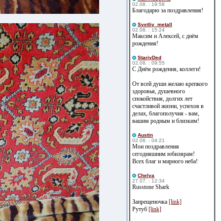
02.08. : 19:58
Благодарю за поздравления!
Svetliy_metall
02.08. : 15:24
Максим и Алексей, с днём
рождения!
StariyDed
02.08. : 09:55
С Днём рождения, коллеги!
От всей души желаю крепкого
здоровья, душевного
спокойствия, долгих лет
счастливой жизни, успехов в
делах, благополучия - вам,
вашим родным и близким!
Austin
02.08. : 04:21
Мои поздравления
сегодняшним юбилярам!
Всех благ и мирного неба!
Сhelya
27.07. : 12:34
Russtone Shark
Запрещеночка
[link]
Рутуб
[link]