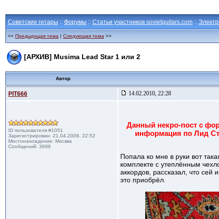
Советские гитары
::
Форумы
::
Статьи участников sovietguitars.com
::
Электр
<<
Предыдущая тема
|
Следующая тема
>>
[АРХИВ] Musima Lead Star 1 или 2
Автор
14.02.2010, 22:28
PIT666
Данный некро-пост с фор
ID пользователя #1051
информация по Лид Ст
Зарегистрирован: 21.04.2009, 22:52
Местонахождение: Москва
Сообщений: 3696
Попала ко мне в руки вот така
комплекте с утеплённым чехл
аккордов, рассказал, что сей 
это приобрёл.