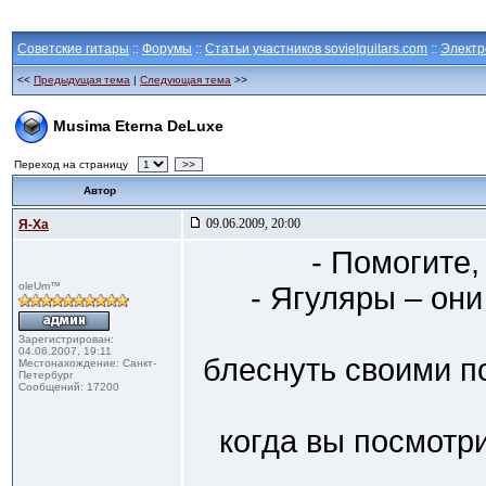
Советские гитары
::
Форумы
::
Статьи участников sovietguitars.com
::
Электр
<<
Предыдущая тема
|
Следующая тема
>>
Musima Eterna DeLuxe
Переход на страницу
>>
Автор
09.06.2009, 20:00
Я-Ха
- Помогите,
oleUm™
- Ягуляры – они 
Зарегистрирован:
04.06.2007, 19:11
блеснуть своими п
Местонахождение: Санкт-
Петербург
Сообщений: 17200
когда вы посмотр