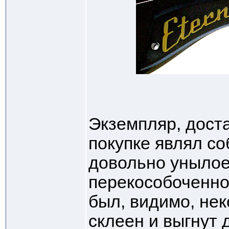
Экземпляр, дост
покупке являл с
довольно унылое
перекособоченно
был, видимо, нек
склеен и выгнут 