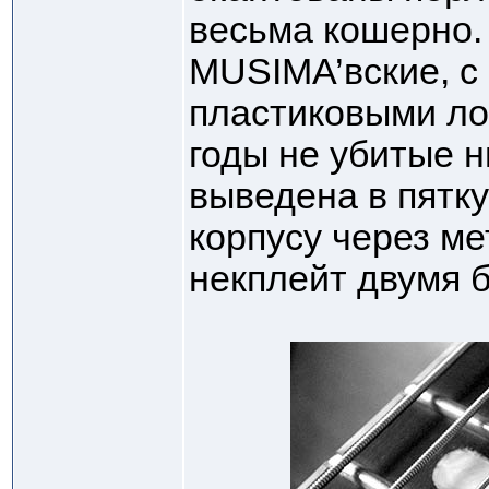
весьма кошерно.
MUSIMA’вские, с
пластиковыми ло
годы не убитые н
выведена в пятку
корпусу через м
некплейт двумя 