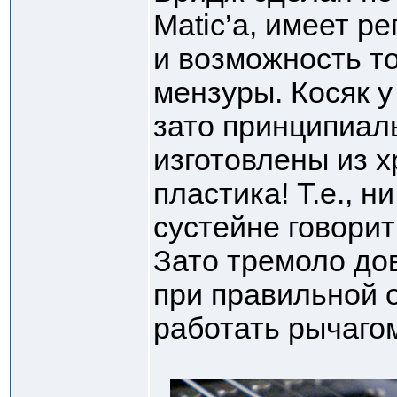
Мatic’а, имеет р
и возможность т
мензуры. Косяк у
зато принципиал
изготовлены из х
пластика! Т.е., н
сустейне говори
Зато тремоло до
при правильной 
работать рычагом