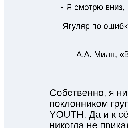
- Я смотрю вниз,
Ягуляр по ошибке
А.А. Милн, «
Собственно, я ни
поклонником гру
YOUТH. Да и к с
никогда не прик