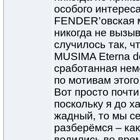
особого интерес
FENDER’овская м
никогда не вызы
случилось так, ч
MUSIMA Eterna de
сработанная не
по мотивам этог
Вот просто почти
поскольку я до х
жадный, то мы с
разберёмся – ка
водились во врем