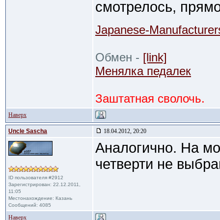
смотрелось, прямо
Japanese-Manufacturer
Обмен -
[link]
Менялка педалек
Заштатная сволочь.
Наверх
Uncle Sascha
18.04.2012, 20:20
Аналогично. На м
четверти не выбра
ID пользователя #2912
Зарегистрирован: 22.12.2011,
11:05
Местонахождение: Казань
Сообщений: 4085
Наверх