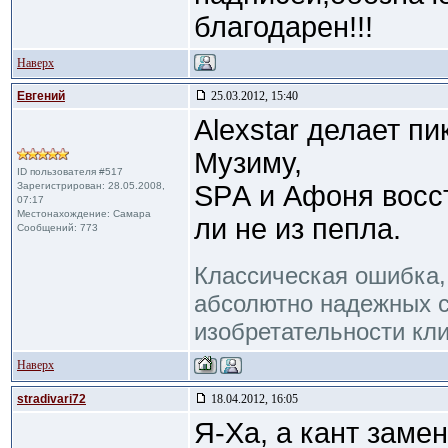
благодарен!!!
Наверх
Евгений
25.03.2012, 15:40
Alexstar делает п
Музиму,
ID пользователя #517
Зарегистрирован: 28.05.2008,
SPА и Афоня восс
07:17
Местонахождение: Самара
ли не из пепла.
Сообщений: 773
Классическая ошибка,
абсолютно надежных с
изобретательности кли
Наверх
stradivari72
18.04.2012, 16:05
Я-Ха, а кант замен