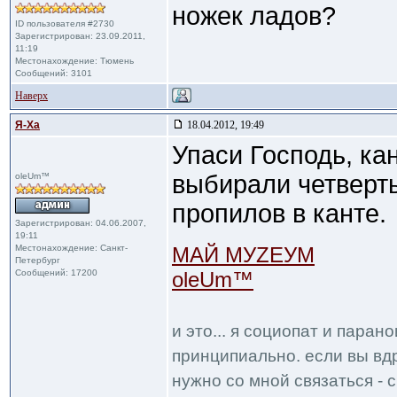
ножек ладов?
ID пользователя #2730
Зарегистрирован: 23.09.2011,
11:19
Местонахождение: Тюмень
Сообщений: 3101
Наверх
Я-Ха
18.04.2012, 19:49
Упаси Господь, ка
выбирали четверть
oleUm™
пропилов в канте.
Зарегистрирован: 04.06.2007,
19:11
Местонахождение: Санкт-
МАЙ МУZЕУМ
Петербург
Сообщений: 17200
oleUm™
и это... я социопат и паран
принципиально. если вы вдр
нужно со мной связаться - с