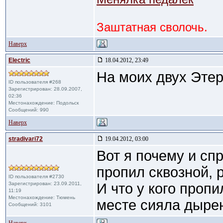
Заштатная сволочь.
Наверх
Electric
18.04.2012, 23:49
На моих двух Этер
ID пользователя #268
Зарегистрирован: 28.09.2007,
02:36
Местонахождение: Подольск
Сообщений: 990
Наверх
stradivari72
19.04.2012, 03:00
Вот я почему и сп
пропил сквозной, 
ID пользователя #2730
Зарегистрирован: 23.09.2011,
И что у кого проп
11:19
Местонахождение: Тюмень
месте сияла дыре
Сообщений: 3101