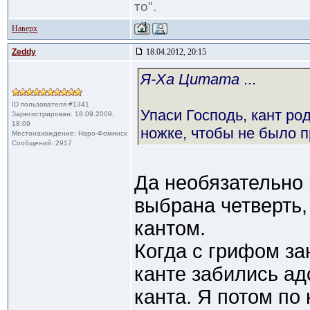
то".
Наверх
Zeddy
18.04.2012, 20:15
Я-Ха Цитата
...
ID пользователя #1341
Упаси Господь, кант ро
Зарегистрирован: 18.09.2009,
18:09
ножке, чтобы не было п
Местонахождение: Наро-Фоминск
Сообщений: 2917
Да необязательно 
выбрана четверть,
кантом.
Когда с грифом за
канте забились ад
канта. Я потом по