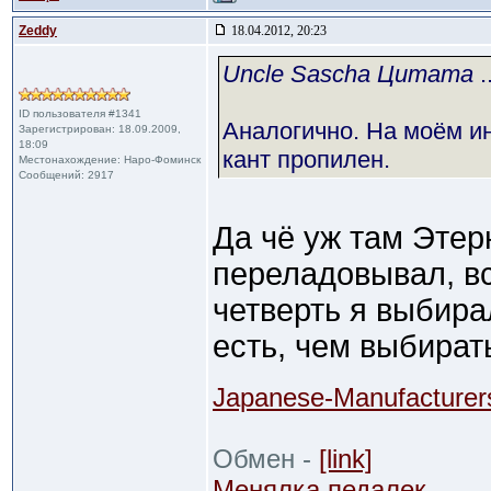
Zeddy
18.04.2012, 20:23
Uncle Sascha Цитата
..
ID пользователя #1341
Аналогично. На моём ин
Зарегистрирован: 18.09.2009,
18:09
кант пропилен.
Местонахождение: Наро-Фоминск
Сообщений: 2917
Да чё уж там Этер
переладовывал, в
четверть я выбира
есть, чем выбират
Japanese-Manufacturer
Обмен -
[link]
Менялка педалек