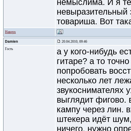
немыслима. И я т
невыразительный з
товариша. Вот так
Наверх
Damien
20.04.2010, 09:46
Гость
а у кого-нибудь ес
гитаре? а то точно
попробовать восст
несколько лет леж
звукоснимателях у
выглядит фигово. 
кампу через лин. 
штекера идёт шум,
ничего. нужно опр