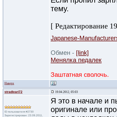
Если пропил зарпл
тему.
[ Редактирование 19
Japanese-Manufacturer
Обмен -
[link]
Менялка педалек
Заштатная сволочь.
Наверх
stradivari72
19.04.2012, 05:03
Я это в начале и п
оригинале или про
ID пользователя #2730
Зарегистрирован: 23.09.2011,