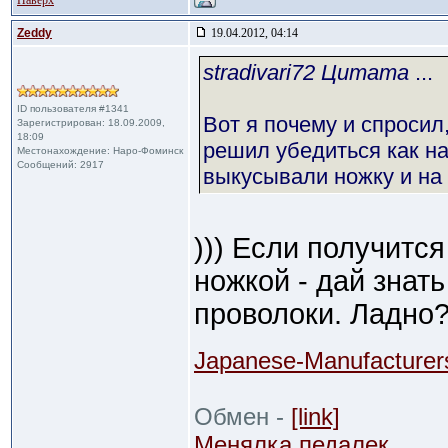
Наверх
Zeddy
19.04.2012, 04:14
stradivari72 Цитата
...
ID пользователя #1341
Вот я почему и спросил
Зарегистрирован: 18.09.2009,
18:09
решил убедиться как на
Местонахождение: Наро-Фоминск
Сообщений: 2917
выкусывали ножку и на
))) Если получитс
ножкой - дай знат
проволоки. Ладно?
Japanese-Manufacturer
Обмен -
[link]
Менялка педалек