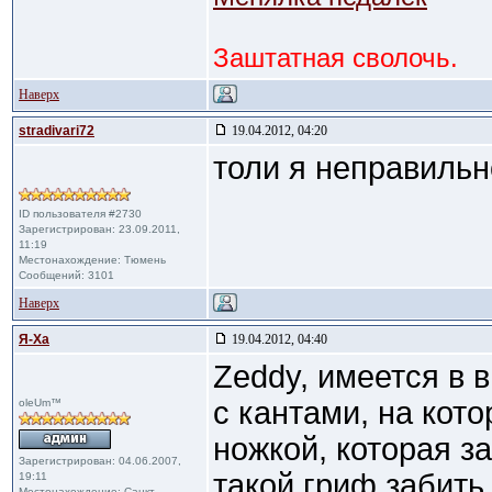
Заштатная сволочь.
Наверх
stradivari72
19.04.2012, 04:20
толи я неправильн
ID пользователя #2730
Зарегистрирован: 23.09.2011,
11:19
Местонахождение: Тюмень
Сообщений: 3101
Наверх
Я-Ха
19.04.2012, 04:40
Zeddy, имеется в 
с кантами, на кот
oleUm™
ножкой, которая з
Зарегистрирован: 04.06.2007,
такой гриф забить
19:11
Местонахождение: Санкт-