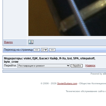
Наверх
Переход на страницу
<<
>>
Модераторы: violet, EjiK, Басист Кайф, Я-Ха, Izol, SPA, shlepakoff,
byte_crow
Перейти:
Наверх
Powered by
e1
© 2006 - 2026
SovietGuitars.com
- Общество Коллекционе
Техническое обслуживание сайта