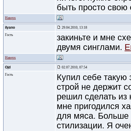
быть просто свою 
Наверх
ilyano
29.04.2010, 13:18
Гость
закиньте и мне сх
двумя синглами.
E
Наверх
Ojd
02.07.2010, 07:54
Гость
Купил себе такую 
строй не держит с
решил сделать из 
мне пригодился ха
для мяса. Больше
стилизации. Я оче