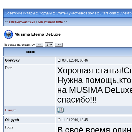
Советские гитары
::
Форумы
::
Статьи участников sovietguitars.com
::
Электр
<<
Предыдущая тема
|
Следующая тема
>>
Musima Eterna DeLuxe
Переход на страницу
<<
>>
Автор
GreySky
03.01.2010, 06:46
Гость
Хорошая статья!С
Нужна помощь,кто
на MUSIMA DeLuxe
спасибо!!!
Наверх
Olegych
11.01.2010, 18:45
Гость
В своё время один