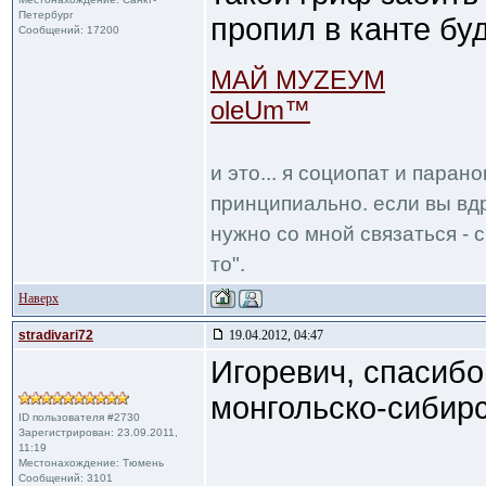
Петербург
пропил в канте буд
Сообщений: 17200
МАЙ МУZЕУМ
oleUm™
и это... я социопат и паран
принципиально. если вы вдр
нужно со мной связаться - с
то".
Наверх
stradivari72
19.04.2012, 04:47
Игоревич, спасибо
монгольско-сибирс
ID пользователя #2730
Зарегистрирован: 23.09.2011,
11:19
Местонахождение: Тюмень
Сообщений: 3101