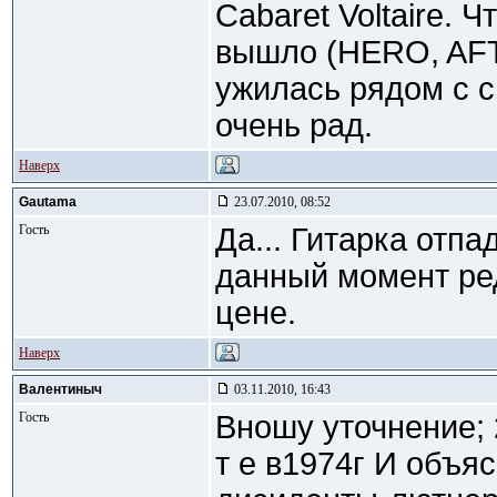
Cabaret Voltaire. 
вышло (HERO, AF
ужилась рядом с с
очень рад.
Наверх
Gautama
23.07.2010, 08:52
Гость
Да... Гитарка отпа
данный момент ред
цене.
Наверх
Валентиныч
03.11.2010, 16:43
Гость
Вношу уточнение;
т е в1974г И объя