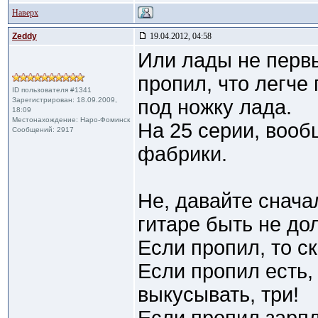
Наверх
Zeddy
19.04.2012, 04:58
Или лады не первы
пропил, что легче
ID пользователя #1341
Зарегистрирован: 18.09.2009,
под ножку лада.
18:09
Местонахождение: Наро-Фоминск
На 25 серии, вооб
Сообщений: 2917
фабрики.
Не, давайте снача
гитаре быть не дол
Если пропил, то с
Если пропил есть,
выкусывать, три!