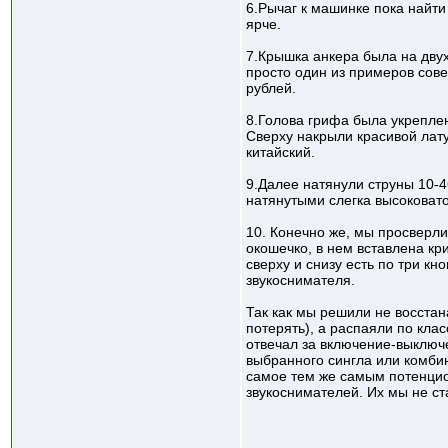
6.Рычаг к машинке пока найти 
ярче.
7.Крышка анкера была на двух
просто один из примеров сове
рублей.
8.Голова грифа была укреплена
Сверху накрыли красивой лат
китайский.
9.Далее натянули струны 10-46
натянутыми слегка высоковато
10. Конечно же, мы просверли
окошечко, в нем вставлена кр
сверху и снизу есть по три кн
звукоснимателя.
Так как мы решили не восстан
потерять), а распаяли по кла
отвечал за включение-выключе
выбранного сингла или комбин
самое тем же самым потенциом
звукоснимателей. Их мы не ст