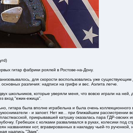
yrd)
первых гитар фабрики роялей в Ростове-на-Дону.
рганизовывалось, для скорости воспользовались уже существующим
 основных различия: надписи на грифе и вес. Аэлита легче.
вух школьников, которые уверяли меня, что вовсю играли на ней, д
з вход "ежик-ежица".
ьно, гитара была вполне играбельна и была очень коллекционного в
косниматели - и запоет. Нет же... при ближайшем рассмотрении в
пластмасской, прикрывавшей катушку оказалась пара ГДР-овских и
рубочку. Гребешок с колками разваливался в руках, колесики под с
ян названиями нот, вгравированных в накладку чьей-то ручонкой, 
ная надпись "Эдик".