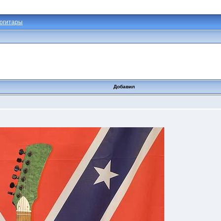
огитары
Добавил