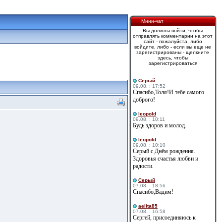
Мини-чат
Вы должны войти, чтобы
отправлять комментарии на этот
сайт - пожалуйста, либо
войдите, либо - если вы еще не
зарегистрированы - щелкните
здесь, чтобы
зарегистрироваться
Cерый
09.08. : 17:52
Спасибо,Толя!И тебе самого
доброго!
leopold
09.08. : 10:11
Будь здоров и молод.
leopold
09.08. : 10:10
Серый с Днём рождения.
Здоровья счастья любви и
радости.
Cерый
07.08. : 18:56
Спасибо,Вадим!
aelita85
07.08. : 16:58
Сергей, присоединяюсь к