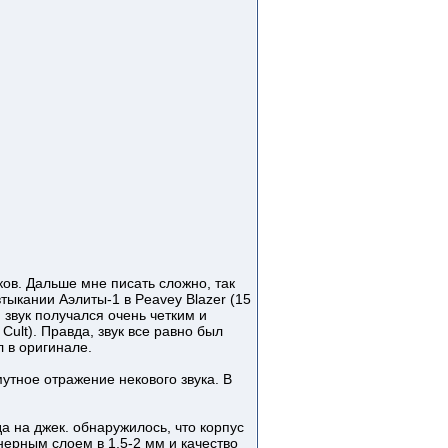
ков. Дальше мне писать сложно, так
тыкании Аэлиты-1 в Peavey Blazer (15
 звук получался очень четким и
Cult). Правда, звук все равно был
л в оригинале.
утное отражение некового звука. В
а на джек. обнаружилось, что корпус
анерным слоем в 1,5-2 мм и качество