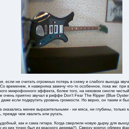
я, если не считать огромных потерь в схему и слабого выхода звуч
 Со временем, я наверняка замечу что-то особенное, пока же: при в
ьного микрофонного эффекта, более того, на нековом сингле чистый
е очень приятно звучал в риффе Don't Fear The Ripper (Blue Oyster 
даже если подкрутить уровень громкости. Но верно, он таким и бы
а оказались менее выразительными - ни мяса, ни глубины, только м
, прежде чем хвалить или ругать.
добный, как и сама гитара. Когда сверлили новую дырку для выход
н из них точно был из красного дерева(!). Сверху корпус облеен ф