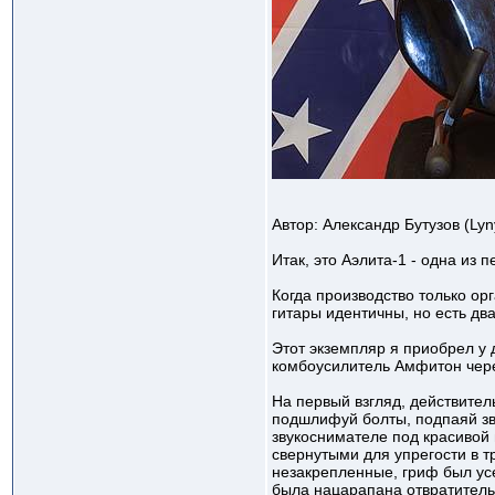
Автор: Александр Бутузов (Lyn
Итак, это Аэлита-1 - одна из 
Когда производство только о
гитары идентичны, но есть два
Этот экземпляр я приобрел у д
комбоусилитель Амфитон чере
На первый взгляд, действител
подшлифуй болты, подпаяй зву
звукоснимателе под красивой 
свернутыми для упрегости в т
незакрепленные, гриф был усе
была нацарапана отвратитель