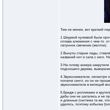
Тем не менее, вот краткий пе
1.Шкуркой нулевкой были проч
сплава алюминия с чем-то. от
латунное свечение (желтое).
2.Вынуты старые лады, ставл
названий нот и сала с него. Н
3.На голову анкера накрутили
подсохшего дерева, выворачи
4.Звукосниматели, несмотря на
noname сингл, но он не прош
звукосниматели в кипящий вос
5.Бридж с ролликами и крутил
дабы они не шатались и не пр
и длинные (система та же, чт
удалось, поэтому кобылка (tun