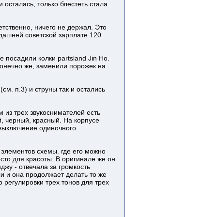
и осталась, только блестеть стала
етственно, ничего не держал. Это
гдашней советской зарплате 120
 посадили колки partsland Jin Ho.
Конечно же, заменили порожек на
см. п.3) и струны так и остались
м из трех звукоснимателей есть
й, черный, красный. На корпусе
е-выключение одиночного
 элементов схемы. где его можно
сто для красоты. В оригинале же он
джу - отвечала за громкость
и и она продолжает делать то же
 регулировки трех тонов для трех