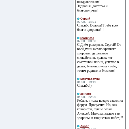
поздравлениям!
Здоровья, достатка и
благополучия!
Cерый
07.08. : 14:21
Спасибо Володя!Т тебе всех
благ и здоровья!!!
StariyDed
07.08. : 08:58
С Днём рождения, Сергей! От
всей души желаю крепкого
здоровья, душевного
спокойствия, долгих лет
счастливой жизни, успехов в
делах, благополучия - тебе,
твоим родным и близким!
MaxVlasovRu
06.08. : 19:19
Спасибо!)
aelita85
05.08. : 22:20
Ребята, я тоже поздно зашел на
форум. Пропустил. Но, как
говорится, лучше позже...
Алексей, Максим, желаю вам
здоровья и творческих побед!!!
Austin