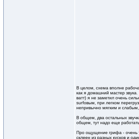
В целом, схема вполне рабоча
как я домашний мастер звука.
ватт) я не заметил очень сил
surfовым, при легком перегруз
непривычно мягким и слабым, 
В общем, два остальных звучк
общем, тут надо еще работать
Про ощущение грифа - очень у
склеен из разных кусков и оди