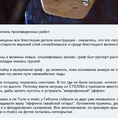
речень произведенных работ:
ищены все блестящие детали конструкции - оказалось, что это лат
 старости верхний слой соскабливался и среди блестящего велико
ены и вклеены новые, отшлифованы заново, гриф был протерт рас
акладка оказась грушей.
 гайку и выпрямили гриф - до момента, пока основание анкера не п
вая на своем пути свежевбитые лады.
 толщину, оказались синглами. В тот, где не было катушки, хотели
ел по высоте. Поэтому взяли катушку со СТЕЛЛЫ и припаяли вмест
к, дабы залить пустоты и устранить "микрофонный" эффект.
ками а-ля Tune-o-matic у Гибсона собрали из двух уже имевшихся: а
идавали звуку "эффекта гавайской гитары", б)поменяв пружины, д
о и у фендеровских сухариков). Все заполировали, но красивую кры
e-o-matic) на фотке осталась непокрытая.