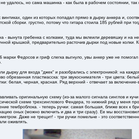
не удалось, но сама машинка - как была в рабочем состоянии, так 
 винтиках, один из которых попадал прямо в дырку анкера и, соотв
тской сборки. грустно, потому что гитара стоила 185 рублей при то
 - вынута гребенка с колками, туда мы вклеили деревяшку и на нее
унной крышкой, предварительно расточив дырки под новые колки. 
 марки Федосов и гриф слегка выгнуло, увы анкер уже не помогал (
.
ли дырку для входа "джек" и разобрались с электроникой: на каждо
иво обрезанная пластмасска: три звукоснимателя - три цвета: белы
опки: белая, черная, красная. Ряд верхний - отвечает за включени
авливать оригинальную схему (из-за малого сигнала синглов и кучи
ссической схеме трехсинглового Фендера, то нижний ряд у меня про
ние темброблока. - теперь ручки: самая большая, ближе всех к бри
ацию оных (можно включить и два и три сразу). Ее мы восстановил
етром. Даже не трещит! - три ручки помельче - это соответственно
али оживлять.