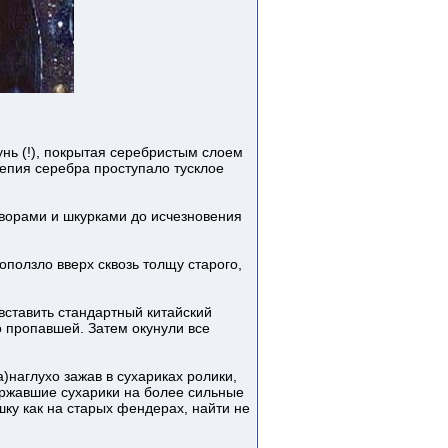
унь (!), покрытая серебристым слоем
лепия серебра проступало тусклое
творами и шкурками до исчезновения
оползло вверх сквозь толщу старого,
 вставить стандартный китайский
о пропавшей. Затем окунули все
)наглухо зажав в сухариках ролики,
ержавшие сухарики на более сильные
шку как на старых фендерах, найти не