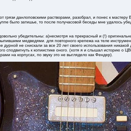
т грязи данлоповскими растворами, разобрал, и понес к мастеру Во
уппе было затишье, то после получасовой беседы мне удалось убед
овольно убедительны: а)несмотря на прекрасный и (!) оригинальн
выпившими медведями. для повторного крепежа на теле инструмент
е дурной не снискали за все 20 лет своего использования никакой д
го сподвигнуть к копиистике оного. (хотя я и слышал историю о Ц
ами на корпусах, по звуку это не выглядело как Фендер).