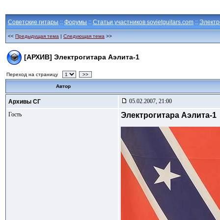
Советские гитары
::
Форумы
::
Статьи участников sovietguitars.com
::
Электр
<<
Предыдущая тема
|
Следующая тема
>>
[АРХИВ] Электрогитара Аэлита-1
Переход на страницу
>>
Автор
05.02.2007, 21:00
Архивы СГ
Гость
Электрогитара Аэлита-1