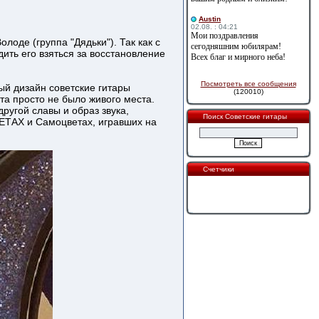
Austin
02.08. : 04:21
Мои поздравления
лоде (группа "Дядьки"). Так как с
сегодняшним юбилярам!
ить его взяться за восстановление
Всех благ и мирного неба!
Посмотреть все сообщения
ый дизайн советские гитары
(120010)
а просто не было живого места.
ругой славы и образ звука,
Поиск Советские гитары
ВЕТАХ и Самоцветах, игравших на
Счетчики