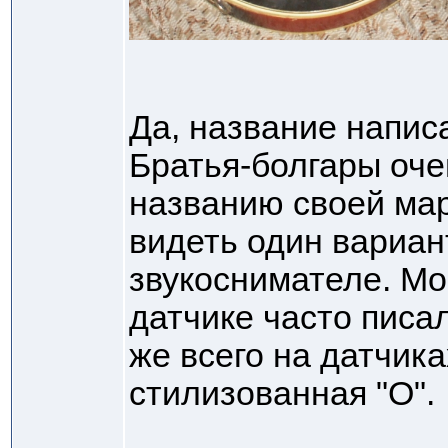
Да, название написа
Братья-болгары оче
названию своей ма
видеть один вариан
звукоснимателе. Мог
датчике часто писа
же всего на датчик
стилизованная "О".