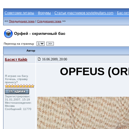
Советские гитары
::
Форумы
::
Статьи участников sovietguitars.com
::
Бас-ги
<<
Предыдущая тема
|
Следующая тема
>>
Орфей - скрипичный бас
Переход на страницу
>>
Автор
16.06.2009, 20:00
Басист Кайф
OPFEUS (OR
Я играю на басу.
Хочешь, справку
принесу?
Зарегистрирован:
31.01.2007, 15:19
Местонахождение:
Москва
Сообщений: 11770