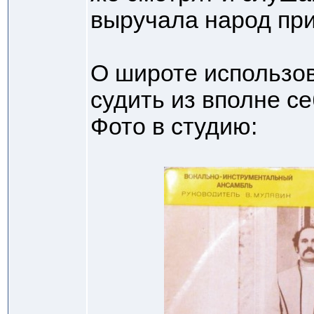
выручала народ пр
О широте использов
судить из вполне с
Фото в студию: