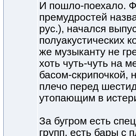
И пошло-поехало. Ф
премудростей назван
рус.), начался выпу
полуакустических к
же музыканту не гр
хоть чуть-чуть на м
басом-скрипочкой, 
плечо перед шести
утопающим в истер
За бугром есть спе
групп, есть бары с