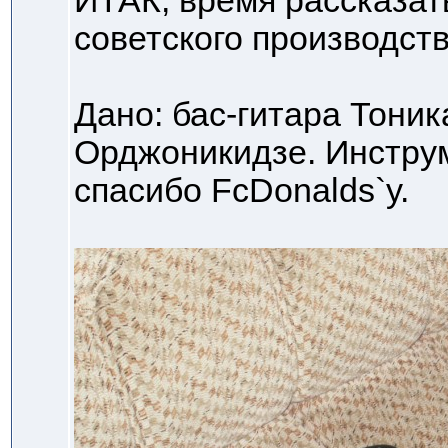
ИТАК, время рассказат
советского производств
Дано: бас-гитара Тоника
Орджоникидзе. Инструм
спасибо FcDonalds`у.