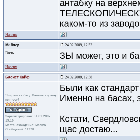
антабку на верхнем
ТЕЛЕСКОПИЧЕСКУЮ
каком-то из заводо
Наверх
Mafiozy
24.02.2009, 12:32
Гость
ЗЫ может, это и б
Наверх
Басист Кайф
24.02.2009, 12:38
Были как стандарт
Именно на басах, з
Я играю на басу. Хочешь, справку
принесу?
Кстати, Свердловс
Зарегистрирован: 31.01.2007,
15:19
Местонахождение: Москва
щас достаю...
Сообщений: 11770