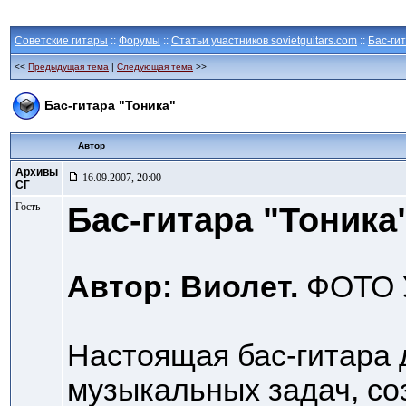
Советские гитары
::
Форумы
::
Статьи участников sovietguitars.com
::
Бас-ги
<<
Предыдущая тема
|
Следующая тема
>>
Бас-гитара "Тоника"
Автор
Архивы
16.09.2007, 20:00
СГ
Гость
Бас-гитара "Тоника
Автор: Виолет.
ФОТО 
Настоящая бас-гитара 
музыкальных задач, со