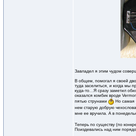
Завладел я этим чудом совер
В общем, помогал я своей дво
туда заселиться, и когда мы 
куда-то…Я сразу заметил обил
оказался комбик вроде Vermon
пятью струнами
Но самая 
нем старую добрую чехословацк
мне ее вручила. А в понедель
Теперь по существу (по конкр
Поиздевались над ним порядо