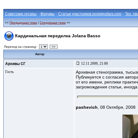
Советские гитары
::
Форумы
::
Статьи участников sovietguitars.com
::
Тех. тв
<<
Предыдущая тема
|
Следующая тема
>>
Кардинальная переделка Jolana Basso
Переход на страницу
>>
Автор
12.11.2009, 21:00
Архивы СГ
Гость
Архивная стенограмма, тысыз
Публикуется с согласия автор
от его имени, реплики практи
загромождения статьи, иногда
pashevich
, 08 Октября, 2008