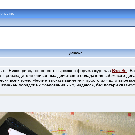
орчество
Добавил
ыть. Нижеприведенное есть вырезка с форума журнала
BassBel
. В
а, производителя описанных действий и обладателя сабжевого дев
чески все - тоже. Многие высказывания или просто их части вырез
 изменен порядок их следования - но, надеюсь, без потери связнос