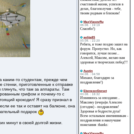
счастливой жизни, успехов в
делах, благополучия - тебе,
твоим родным и близким!
MaxVlasovRu
06.08. : 19:19
Спасибо!)
aelita85
05.08. : 22:20
Ребята, я тоже поздно зашел на
форум. Пропустил. Но, как
говорится, лучше позже...
Алексей, Максим, желаю вам
здоровья и творческих побед!!!
Austin
04.08. : 04:58
Михаил, благодарю за
а каким-то студентам, прежде чем
поздравление!)
е стенки, приготовленные к отправке
глянуть, что там за аппараты. Там
EbenezerDorset
пированным грифом и почему-то с
03.08. : 18:32
Извиняюсь за опоздание...
оящий крокодил! Я сразу признал в
Максиму (вчера)и Алексею
если ее так и оставят на балконе, она
(сегодня) - поздравления!
ечательный подарок
Здоровья и бодрости духа!
Всем остальным именинникам -
поздравления и наилучшие
их минут в своей долгой жизни.
пожелания :thanks:
MaxVlasovRu