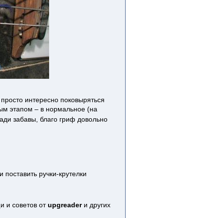
: просто интересно поковыряться
ым этапом – в нормальное (на
ради забавы, благо гриф довольно
и поставить ручки-крутелки
и и советов от
upgreader
и других