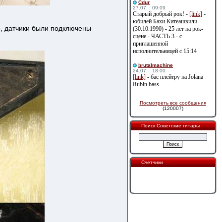
Cdur
27.07. : 09:09
Старый добрый рок! -
[link]
-
юбилей Бахи Китеашвили
о, датчики были подключены
(30.10.1990) - 25 лет на рок-
сцене - ЧАСТЬ 3 - с
приглашенной
исполнительницей с 15:14
brutalmachine
24.07. : 18:00
[link]
- бас плейтру на Jolana
Rubin bass
Посмотреть все сообщения
(120007)
Поиск Советские гитары
Счетчики