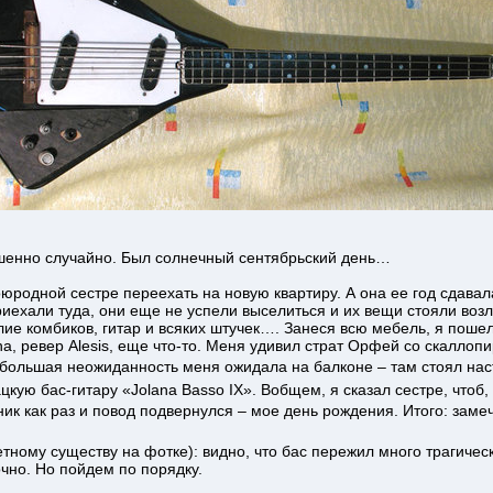
шенно случайно. Был солнечный сентябрьский день…
юродной сестре переехать на новую квартиру. А она ее год сдавал
приехали туда, они еще не успели выселиться и их вещи стояли возл
ие комбиков, гитар и всяких штучек…. Занеся всю мебель, я пошел 
a, ревер Alesis, еще что-то. Меня удивил страт Орфей со скалло
большая неожиданность меня ожидала на балконе – там стоял наст
ую бас-гитару «Jolana Basso IX». Вобщем, я сказал сестре, чтоб, 
ник как раз и повод подвернулся – мое день рождения. Итого: зам
етному существу на фотке): видно, что бас пережил много трагическ
чно. Но пойдем по порядку.