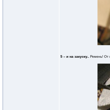
5 – и на закуску..
Ремень! От 