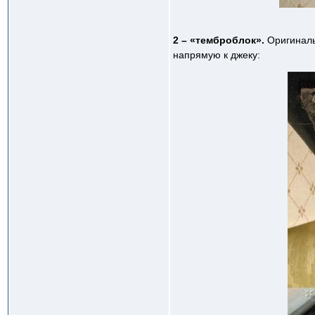
2 – «темброблок».
Оригиналь
напрямую к джеку: