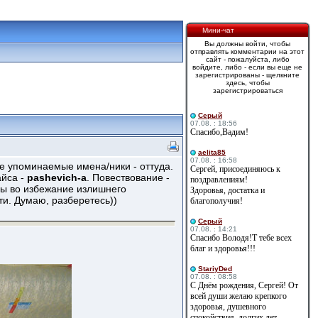
Мини-чат
Вы должны войти, чтобы
отправлять комментарии на этот
сайт - пожалуйста, либо
войдите, либо - если вы еще не
зарегистрированы - щелкните
здесь, чтобы
зарегистрироваться
Cерый
07.08. : 18:56
Спасибо,Вадим!
aelita85
07.08. : 16:58
се упоминаемые имена/ники - оттуда.
Сергей, присоединяюсь к
айса -
pashevich-a
. Повествование -
поздравлениям!
аны во избежание излишнего
Здоровья, достатка и
ти. Думаю, разберетесь))
благополучия!
Cерый
07.08. : 14:21
Спасибо Володя!Т тебе всех
благ и здоровья!!!
StariyDed
07.08. : 08:58
С Днём рождения, Сергей! От
всей души желаю крепкого
здоровья, душевного
спокойствия, долгих лет