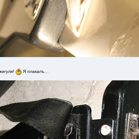
жигуля!
Я плакалъ…