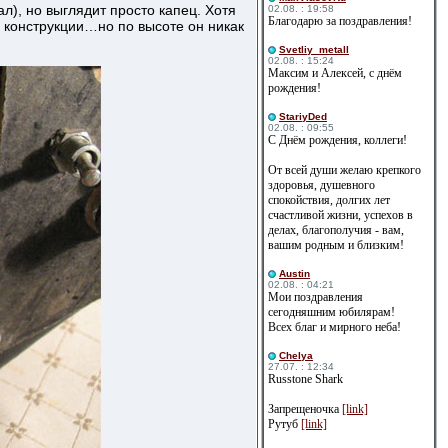
л), но выглядит просто капец. Хотя
02.08. : 19:58
Благодарю за поздравления!
й конструкции…но по высоте он никак
Svetliy_metall
02.08. : 15:24
Максим и Алексей, с днём
рождения!
StariyDed
02.08. : 09:55
С Днём рождения, коллеги!
От всей души желаю крепкого
здоровья, душевного
спокойствия, долгих лет
счастливой жизни, успехов в
делах, благополучия - вам,
вашим родным и близким!
Austin
02.08. : 04:21
Мои поздравления
сегодняшним юбилярам!
Всех благ и мирного неба!
Сhelya
27.07. : 12:34
Russtone Shark
Запрещеночка
[link]
Рутуб
[link]