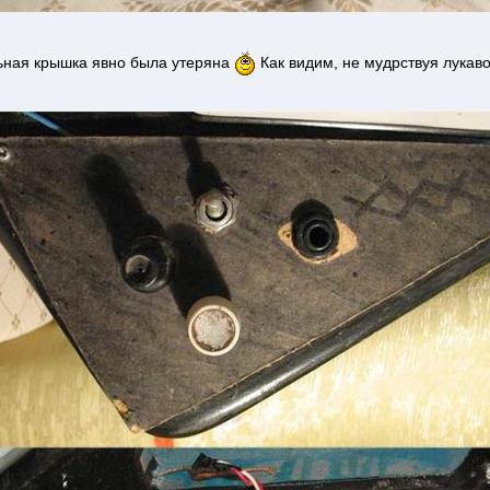
ная крышка явно была утеряна
Как видим, не мудрствуя лукав