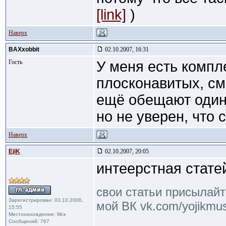
[link]
)
Наверх
BAXxobbit
02.10.2007, 16:31
Гость
У меня есть компл
плосконавитых, см
ещё обещают один 
но не уверен, что 
Наверх
EjiK
02.10.2007, 20:05
интеерстная стате
свои статьи присылайте
Зарегистрирован: 03.10.2006,
мой ВК vk.com/yojikmus
15:55
Местонахождение: Мск
Сообщений: 767