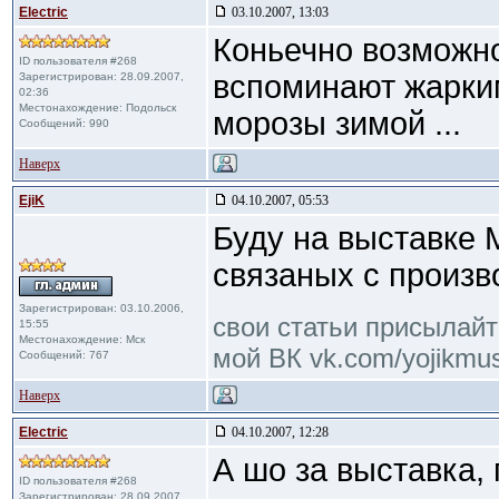
Electric
03.10.2007, 13:03
Коньечно возможно
ID пользователя #268
вспоминают жарки
Зарегистрирован: 28.09.2007,
02:36
Местонахождение: Подольск
морозы зимой ...
Сообщений: 990
Наверх
EjiK
04.10.2007, 05:53
Буду на выставке 
связаных с произв
Зарегистрирован: 03.10.2006,
свои статьи присылайте
15:55
Местонахождение: Мск
мой ВК vk.com/yojikmus
Сообщений: 767
Наверх
Electric
04.10.2007, 12:28
А шо за выставка, 
ID пользователя #268
Зарегистрирован: 28.09.2007,