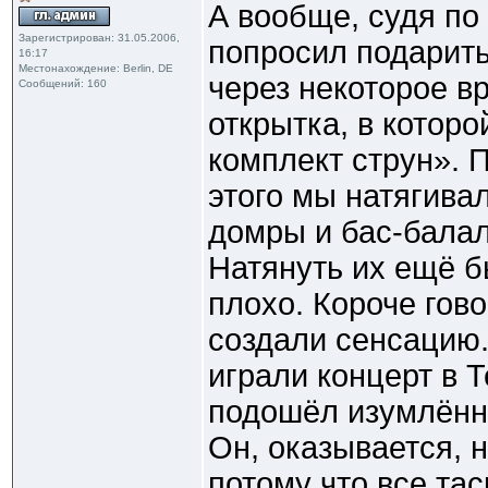
А вообще, судя по
Зарегистрирован: 31.05.2006,
попросил подарить
16:17
Местонахождение: Berlin, DE
через некоторое в
Сообщений: 160
открытка, в котор
комплект струн». 
этого мы натягивал
домры и бас-балал
Натянуть их ещё б
плохо. Короче гов
создали сенсацию.
играли концерт в 
подошёл изумлённы
Он, оказывается, н
потому что все тас