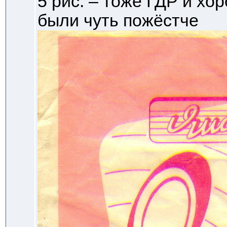
5 рис. – тоже ГДР и хо
были чуть пожёстче