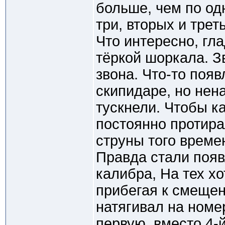
больше, чем по одн
три, вторых и трет
Что интересно, гла
тёркой шоркала. З
звона. Что-то поя
скипидаре, но нен
тускнели. Чтобы к
постоянно протира
струны того време
Правда стали появ
калибра, На тех х
прибегая к смещен
натягивал на номер
первую, вместо 4-й