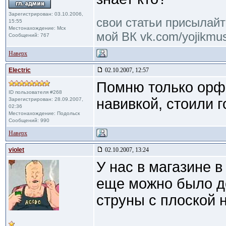
Зарегистрирован: 03.10.2006,
свои статьи присылайте
15:55
Местонахождение: Мск
мой ВК vk.com/yojikmus
Сообщений: 767
Наверх
Electric
02.10.2007, 12:57
Помню только орфе
ID пользователя #268
навивкой, стоили г
Зарегистрирован: 28.09.2007,
02:36
Местонахождение: Подольск
Сообщений: 990
Наверх
violet
02.10.2007, 13:24
У нас в магазине 
еще можно было д
струны с плоской 