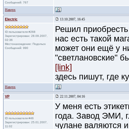
Сообщений: 767
Наверх
Electric
13.10.2007, 16:45
Решил приобресть 
ID пользователя #268
нас есть такой маг
Зарегистрирован: 28.09.2007,
02:36
Местонахождение: Подольск
может они ещё у н
Сообщений: 990
"светлановские" б
[link]
здесь пишут, где ку
Наверх
VP
22.11.2007, 04:16
У меня есть этикет
года. Завод ЭМИ, г
ID пользователя #46
Зарегистрирован: 25.01.2007,
чулане валяются и
11:02