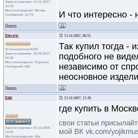
Зарегистрирован: 31.01.2007,
15:19
Местонахождение: Москва
И что интересно -
Сообщений: 11770
Наверх
Electric
13.10.2007, 00:55
Так купил тогда - 
ID пользователя #268
подобного не виде
Зарегистрирован: 28.09.2007,
02:36
Местонахождение: Подольск
независимо от спр
Сообщений: 990
неосновное издели
Наверх
EjiK
13.10.2007, 15:39
где купить в Москв
свои статьи присылайте
Зарегистрирован: 03.10.2006,
мой ВК vk.com/yojikmus
15:55
Местонахождение: Мск