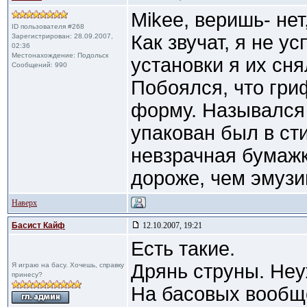
Mikee, веришь- нет
ID пользователя #268
Как звучат, я не ус
Зарегистрирован: 28.09.2007,
02:36
Местонахождение: Подольск
установки я их сня
Сообщений: 990
Побоялся, что гри
форму. Назывался 
упакован был в сти
невзрачная бумажк
дороже, чем эмузи
Наверх
Басист Кайф
12.10.2007, 19:21
Есть такие.
Дрянь струны. Неу
Я играю на басу. Хочешь, справку
принесу?
На басовых вообще