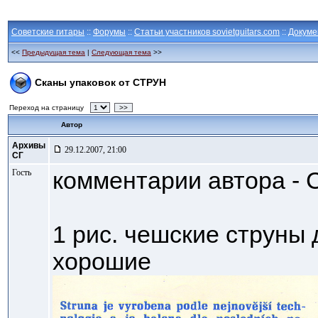
Советские гитары
::
Форумы
::
Статьи участников sovietguitars.com
::
Докуме
<<
Предыдущая тема
|
Следующая тема
>>
Сканы упаковок от СТРУН
Переход на страницу
>>
Автор
Архивы
29.12.2007, 21:00
СГ
Гость
комментарии автора - 
1 рис. чешские струны 
хорошие