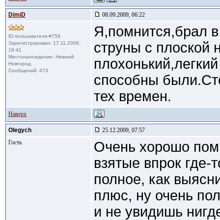
DimiD
08.09.2009, 06:22
Я,помнится,брал в
ID пользователя #759
струны с плоской 
Зарегистрирован: 17.11.2008,
18:41
Местонахождение: Нижний
плохонький,легкий 
Новгород
Сообщений: 473
способны были.Сто
тех времен.
Наверх
Olegych
25.12.2009, 07:57
Гость
Очень хорошо помн
взятые впрок где-т
полное, как выясн
плюс, ну очень по
и не увидишь нигд