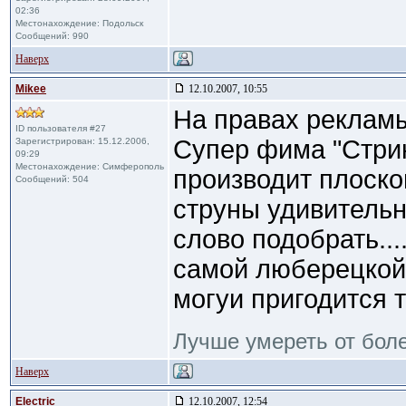
02:36
Местонахождение: Подольск
Сообщений: 990
Наверх
Mikee
12.10.2007, 10:55
На правах реклам
ID пользователя #27
Супер фима "Стрин
Зарегистрирован: 15.12.2006,
09:29
Местонахождение: Симферополь
производит плоско
Сообщений: 504
струны удивительной
слово подобрать...
самой люберецкой
могуи пригодится 
Лучше умереть от боле
Наверх
Electric
12.10.2007, 12:54