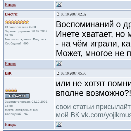
Наверх
Electric
03.10.2007, 02:02
Воспоминаний о д
ID пользователя #268
Инете хватает, но
Зарегистрирован: 28.09.2007,
02:36
Местонахождение: Подольск
- на чём играли, ка
Сообщений: 990
Может, многое не п
Наверх
EjiK
03.10.2007, 05:36
или не хотят помни
вполне возможно?
Зарегистрирован: 03.10.2006,
свои статьи присылайте
15:55
Местонахождение: Мск
мой ВК vk.com/yojikmus
Сообщений: 767
Наверх