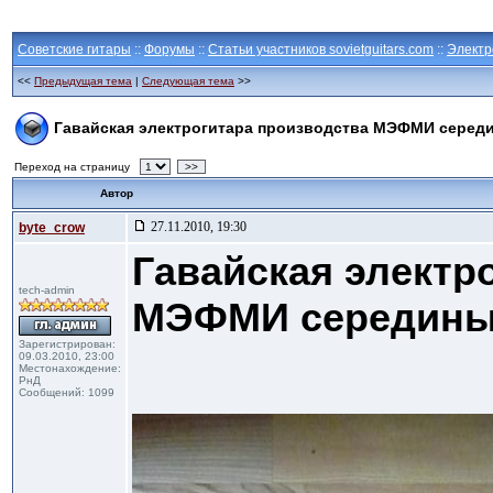
Советские гитары
::
Форумы
::
Статьи участников sovietguitars.com
::
Электр
<<
Предыдущая тема
|
Следующая тема
>>
Гавайская электрогитара производства МЭФМИ середи
Переход на страницу
>>
Автор
27.11.2010, 19:30
byte_crow
Гавайская электр
tech-admin
МЭФМИ середины 
Зарегистрирован:
09.03.2010, 23:00
Местонахождение:
РнД
Сообщений: 1099