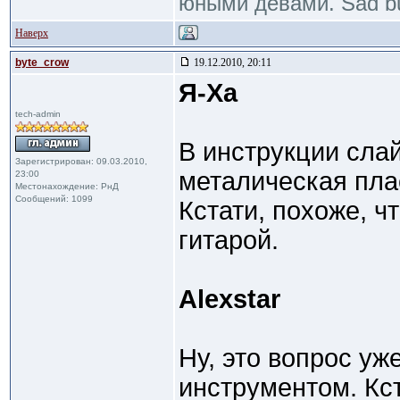
юными девами. Sad bu
Наверх
byte_crow
19.12.2010, 20:11
Я-Ха
tech-admin
В инструкции сла
Зарегистрирован: 09.03.2010,
металическая пла
23:00
Местонахождение: РнД
Сообщений: 1099
Кстати, похоже, ч
гитарой.
Alexstar
Ну, это вопрос уж
инструментом. Кст