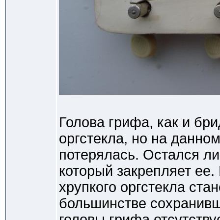
Голова грифа, как и бр
оргстекла, но на данно
потерялась. Остался лиш
который закрепляет ее. 
хрупкого оргстекла ста
большинстве сохранивш
головы грифа отсутствуе