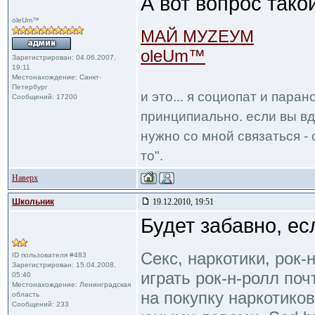
А вот вопрос тако
oleUm™
МАЙ МУZЕУМ
oleUm™
Зарегистрирован: 04.06.2007,
19:11
Местонахождение: Санкт-
Петербург
и это... я социопат и пара
Сообщений: 17200
принципиально. если вы вд
нужно со мной связаться - 
то".
Наверх
Школьник
19.12.2010, 19:51
Будет забавно, ес
Секс, наркотики, рок-
ID пользователя #483
Зарегистрирован: 15.04.2008,
играть рок-н-ролл по
05:40
Местонахождение: Ленинградская
на покупку наркотико
область
Сообщений: 233