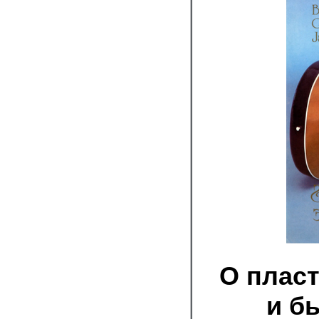
О пласт
и б