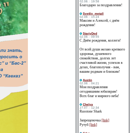
02.08. : 19:58
Благодарю за поздравления!
Svetliy_metall
02.08. : 15:24
Максим и Алексей, с днём
рождения!
StariyDed
02.08. : 09:55
С Днём рождения, коллеги!
От всей души желаю крепкого
здоровья, душевного
спокойствия, долгих лет
счастливой жизни, успехов в
делах, благополучия - вам,
вашим родным и близким!
Austin
02.08. : 04:21
Мои поздравления
сегодняшним юбилярам!
Всех благ и мирного неба!
Сhelya
27.07. : 12:34
Russtone Shark
Запрещеночка
[link]
Рутуб
[link]