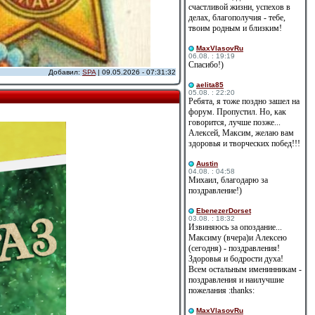
счастливой жизни, успехов в
делах, благополучия - тебе,
твоим родным и близким!
MaxVlasovRu
06.08. : 19:19
Спасибо!)
Добавил:
SPA
| 09.05.2026 - 07:31:32
aelita85
05.08. : 22:20
Ребята, я тоже поздно зашел на
форум. Пропустил. Но, как
говорится, лучше позже...
Алексей, Максим, желаю вам
здоровья и творческих побед!!!
Austin
04.08. : 04:58
Михаил, благодарю за
поздравление!)
EbenezerDorset
03.08. : 18:32
Извиняюсь за опоздание...
Максиму (вчера)и Алексею
(сегодня) - поздравления!
Здоровья и бодрости духа!
Всем остальным именинникам -
поздравления и наилучшие
пожелания :thanks:
MaxVlasovRu