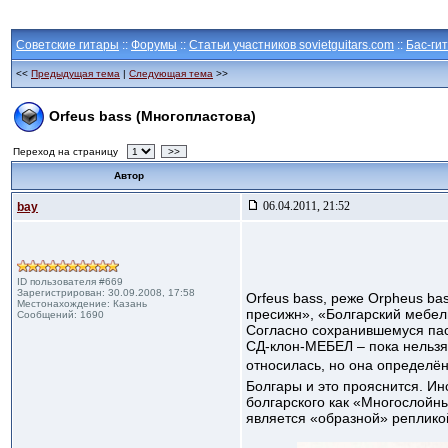
Советские гитары
::
Форумы
::
Статьи участников sovietguitars.com
::
Бас-ги
<<
Предыдущая тема
|
Следующая тема
>>
Orfeus bass (Многопластова)
Переход на страницу
>>
Автор
06.04.2011, 21:52
bay
ID пользователя #669
Зарегистрирован: 30.09.2008, 17:58
Orfeus bass, реже Orpheus ba
Местонахождение: Казань
пресижн», «Болгарский мебель
Сообщений: 1690
Согласно сохранившемуся пасп
СД-клон-МЕБЕЛ – пока нельзя 
относилась, но она определё
Болгары и это прояснится. Ин
болгарского как «Многослойны
является «образной» репликой