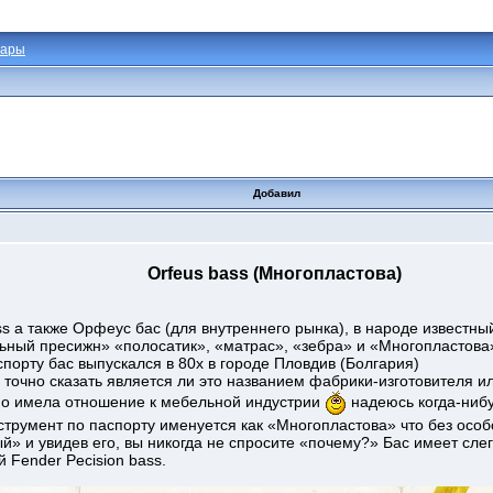
тары
Добавил
Orfeus bass (Многопластова)
ss а также Орфеус бас (для внутреннего рынка), в народе известны
ный пресижн» «полосатик», «матрас», «зебра» и «Многопластова» 
орту бас выпускался в 80х в городе Пловдив (Болгария)
точно сказать является ли это названием фабрики-изготовителя и
но имела отношение к мебельной индустрии
надеюсь когда-ниб
струмент по паспорту именуется как «Многопластова» что без осо
й» и увидев его, вы никогда не спросите «почему?» Бас имеет сле
 Fender Pecision bass.