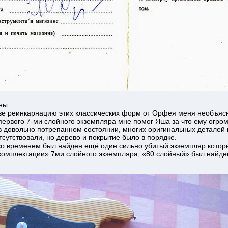
ны.
изе реинкарнацию этих классических форм от Орфея меня необъясн
первого 7-ми слойного экземпляра мне помог Яша за что ему огром
в довольно потрепанном состоянии, многих оригинальных деталей 
тсутствовали, но дерево и покрытие было в порядке.
со временем был найден ещё один сильно убитый экземпляр кото
омплектации» 7ми слойного экземпляра, «80 слойный» был найде