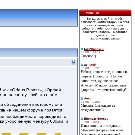
Мини-чат
Вы должны войти, чтобы
отправлять комментарии на этот
сайт - пожалуйста, либо
войдите, либо - если вы еще не
зарегистрированы - щелкните
здесь, чтобы
зарегистрироваться
MaxVlasovRu
06.08. : 19:19
Спасибо!)
aelita85
05.08. : 22:20
Ребята, я тоже поздно зашел на
форум. Пропустил. Но, как
говорится, лучше позже...
Алексей, Максим, желаю вам
й как «Orfeus P-bass», «Орфей
здоровья и творческих побед!!!
по паспорту - всё это о нём.
Austin
04.08. : 04:58
ли объединения к которому она
Михаил, благодарю за
удь на нашем форуме появятся
поздравление!)
бой необходимости переводится с
EbenezerDorset
гка укороченную мензуру 630мм, и
03.08. : 18:32
Извиняюсь за опоздание...
Максиму (вчера)и Алексею
(сегодня) - поздравления!