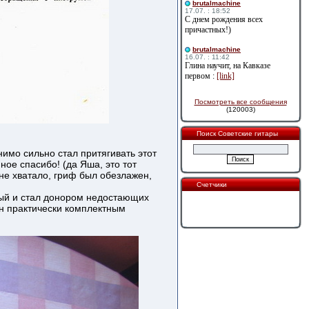
brutalmachine
17.07. : 18:52
С днем рождения всех
причастных!)
brutalmachine
16.07. : 11:42
Глина научит, на Кавказе
первом :
[link]
Посмотреть все сообщения
(120003)
Поиск Советские гитары
имо сильно стал притягивать этот
ное спасибо! (да Яша, это тот
не хватало, гриф был обезлажен,
Счетчики
рый и стал донором недостающих
н практически комплектным