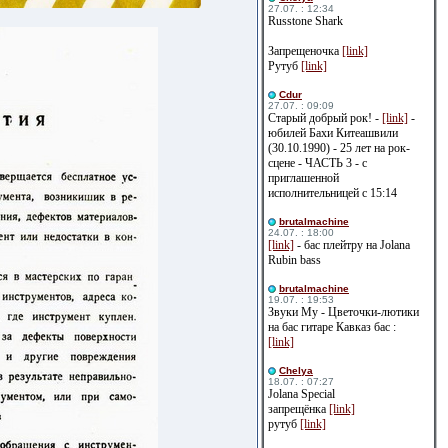
27.07. : 12:34
Russtone Shark
Запрещеночка
[link]
Рутуб
[link]
Cdur
27.07. : 09:09
Старый добрый рок! -
[link]
-
юбилей Бахи Китеашвили
(30.10.1990) - 25 лет на рок-
сцене - ЧАСТЬ 3 - с
приглашенной
исполнительницей с 15:14
brutalmachine
24.07. : 18:00
[link]
- бас плейтру на Jolana
Rubin bass
brutalmachine
19.07. : 19:53
Звуки Му - Цветочки-лютики
на бас гитаре Кавказ бас :
[link]
Сhelya
18.07. : 07:27
Jolana Special
запрещёнка
[link]
рутуб
[link]