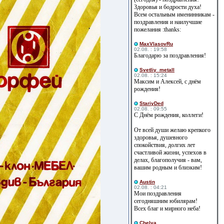
Здоровья и бодрости духа!
Всем остальным именинникам -
поздравления и наилучшие
пожелания :thanks:
MaxVlasovRu
02.08. : 19:58
Благодарю за поздравления!
Svetliy_metall
02.08. : 15:24
Максим и Алексей, с днём
рождения!
StariyDed
02.08. : 09:55
С Днём рождения, коллеги!
От всей души желаю крепкого
здоровья, душевного
спокойствия, долгих лет
счастливой жизни, успехов в
делах, благополучия - вам,
вашим родным и близким!
Austin
02.08. : 04:21
Мои поздравления
сегодняшним юбилярам!
Всех благ и мирного неба!
Сhelya