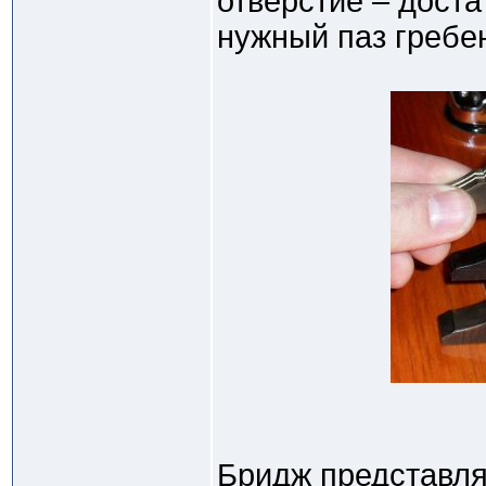
отверстие – дост
нужный паз гребе
Бридж представля