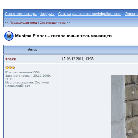
Советские гитары
::
Форумы
::
Статьи участников sovietguitars.com
::
Электр
<<
Предыдущая тема
|
Следующая тема
>>
Musima Pioner – гитара юных тельманавцев.
Автор
08.12.2011, 13:35
snake
ID пользователя #1556
Зарегистрирован: 25.12.2009,
11:12
Местонахождение: Серпухов
Сообщений: 446