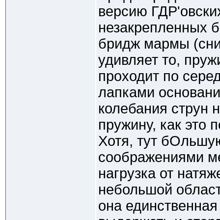
версию ГДР'овски
незакрепленных б
бридж мармы (сниз
удивляет то, пруж
проходит по сере
лапками основания
колебания струн 
пружину, как это 
Хотя, тут бОльшу
соображениями ме
нагрузка от натяж
небольшой области
она единственная 