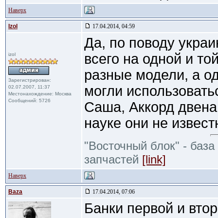
Наверх
Izol
17.04.2014, 04:59
Да, по поводу украи
всего на одной и т
izol
разные модели, а о
Зарегистрирован:
могли использовать
02.07.2007, 11:37
Местонахождение: Москва
Сообщений: 5726
Саша, Аккорд двена
науке они не извест
"Восточный блок" - база
запчастей
[link]
Наверх
Baza
17.04.2014, 07:06
Банки первой и вто