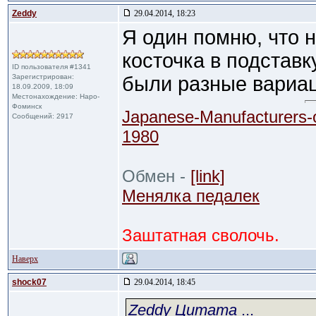
Zeddy
29.04.2014, 18:23
Я один помню, что 
косточка в подставк
ID пользователя #1341
Зарегистрирован:
были разные вариа
18.09.2009, 18:09
Местонахождение: Наро-
Фоминск
Japanese-Manufacturers-
Сообщений: 2917
1980
Обмен -
[link]
Менялка педалек
Заштатная сволочь.
Наверх
shock07
29.04.2014, 18:45
Zeddy Цитата
...