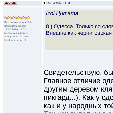
shock07
16.04.2014, 21:00
Izol Цитата
...
ID пользователя #1884
8.) Одесса. Только со сло
Зарегистрирован:
17.05.2010, 11:52
Внешне как черниговская
Местонахождение:
Запорожье, Украина
Сообщений: 4871
Свидетельствую, бы
Главное отличие од
другим деревом кля
пикгард...). Как у о
как и у народных то