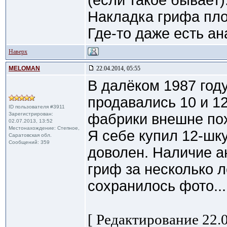
(если такое бывает
Накладка грифа пло
Где-то даже есть а
Наверх
MELOMAN
22.04.2014, 05:55
В далёком 1987 год
продавались 10 и 1
ID пользователя #3911
Зарегистрирован:
фабрики внешне по
02.07.2013, 13:52
Местонахождение: Степное,
Я себе купил 12-шку
Саратовская обл.
Сообщений: 359
доволен. Наличие а
гриф за несколько л
сохранилось фото...
[ Редактирование 22.0