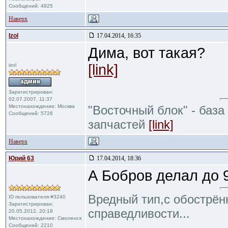
Сообщений: 4925
Наверх
Izol
17.04.2014, 16:35
Дима, вот такая?
[link]
izol
Зарегистрирован:
02.07.2007, 11:37
Местонахождение: Москва
"Восточный блок" - база
Сообщений: 5726
запчастей
[link]
Наверх
Юрий 63
17.04.2014, 18:36
А Бобров делал до 
Вредный тип,с обострё
ID пользователя #3240
Зарегистрирован:
справедливости...
20.05.2012, 20:18
Местонахождение: Смоленск
Сообщений: 2210