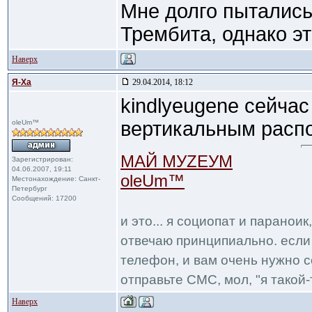
Мне долго пытались
Трембита, однако э
Наверх
Я-Ха
29.04.2014, 18:12
kindlyeugene сейчас
вертикальным расп
oleUm™
МАЙ МУZЕУМ
Зарегистрирован:
04.06.2007, 19:11
oleUm™
Местонахождение: Санкт-
Петербург
Сообщений: 17200
и это... я социопат и паранои
отвечаю принципиально. если 
телефон, и вам очень нужно с
отправьте СМС, мол, "я такой-т
Наверх