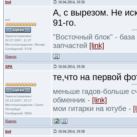
Izol
16.04.2014, 19:56
А, с вырезом. Не ис
91-го.
izol
"Восточный блок" - база
Зарегистрирован:
02.07.2007, 11:37
запчастей
[link]
Местонахождение: Москва
Сообщений: 5726
Наверх
SPA
16.04.2014, 19:56
те,что на первой ф
меньше гадов-больше сч
Зарегистрирован:
обменник -
[link]
20.10.2007, 20:17
Местонахождение: Санкт-
мои гитарки на ютубе -
[
Петербург
Сообщений: 5664
Наверх
Izol
16.04.2014, 19:58