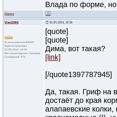
Влада по форме, но
Наверх
Vran1984
01.05.2014, 10:50
[quote]
[quote]
ID пользователя #3365
Зарегистрирован:
Дима, вот такая?
15.08.2012, 19:36
Местонахождение: Касимов
[link]
Сообщений: 674
[/quote1397787945]
Да, такая. Гриф на 
достаёт до края ко
алапаевские колки,