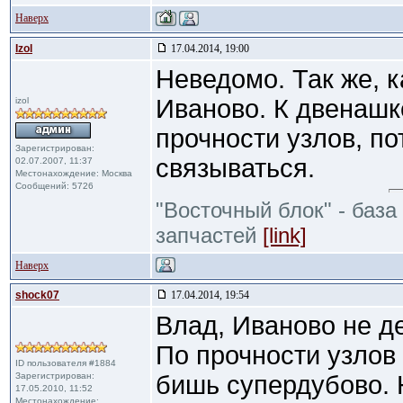
Наверх
Izol
17.04.2014, 19:00
Неведомо. Так же, к
Иваново. К двенашк
izol
прочности узлов, по
Зарегистрирован:
связываться.
02.07.2007, 11:37
Местонахождение: Москва
Сообщений: 5726
"Восточный блок" - база
запчастей
[link]
Наверх
shock07
17.04.2014, 19:54
Влад, Иваново не д
По прочности узлов
ID пользователя #1884
Зарегистрирован:
бишь супердубово. 
17.05.2010, 11:52
Местонахождение: