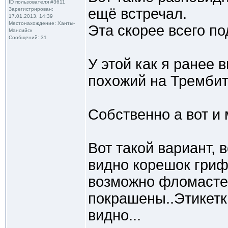
ID пользователя #3611
ещё встречал.
Зарегистрирован:
17.01.2013, 14:39
Местонахождение: Ханты-
Эта скорее всего по
Мансийск
Сообщений: 31
У этой как я ранее
похожий на Трембит
Собственно а вот и 
Вот такой вариант, 
видно корешок гриф
возможно фломаст
покрашены..Этикетк
видно...