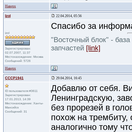
Наверх
Izol
22.04.2014, 05:56
Спасибо за информ
izol
"Восточный блок" - база
запчастей
[link]
Зарегистрирован:
02.07.2007, 11:37
Местонахождение: Москва
Сообщений: 5726
Наверх
CCCP1941
29.04.2014, 16:45
Добавлю от себя. В
ID пользователя #3611
Ленинградскую, зав
Зарегистрирован:
17.01.2013, 14:39
Местонахождение: Ханты-
без прорезей в голо
Мансийск
Сообщений: 31
похож на трембиту, 
аналогично тому чт