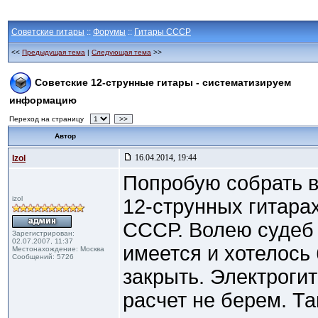
Советские гитары
::
Форумы
::
Гитары СССР
<<
Предыдущая тема
|
Следующая тема
>>
Советские 12-струнные гитары - систематизируем
информацию
Переход на страницу
>>
Автор
16.04.2014, 19:44
Izol
Попробую собрать 
izol
12-струнных гитара
СССР. Волею судеб
Зарегистрирован:
02.07.2007, 11:37
имеется и хотелось 
Местонахождение: Москва
Сообщений: 5726
закрыть. Электрогит
расчет не берем. Та