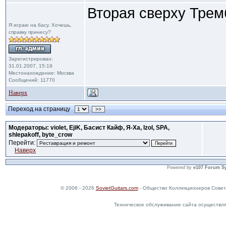
Вторая сверху Тремб
Я играю на басу. Хочешь,
справку принесу?
Зарегистрирован:
31.01.2007, 15:19
Местонахождение: Москва
Сообщений: 11770
Наверх
Переход на страницу
>>
Модераторы: violet, EjiK, Басист Кайф, Я-Ха, Izol, SPA,
shlepakoff, byte_crow
Перейти:
Наверх
Powered by
e107 Forum S
© 2006 - 2026
SovietGuitars.com
- Общество Коллекционеров Совет
Техническое обслуживание сайта осуществл