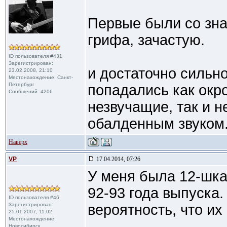
Первые были со зна
грифа, зачастую.
ID пользователя #431
Зарегистрирован:
и достаточно сильно
23.02.2008, 21:10
Местонахождение: Санкт-
Петербург
попадались как окр
Сообщений: 4206
незвучащие, так и 
обалденным звуком
Наверх
VP
17.04.2014, 07:26
У меня была 12-шка
92-93 года выпуска.
ID пользователя #46
Зарегистрирован:
вероятность, что их
25.01.2007, 11:02
Местонахождение:
Новосибирск