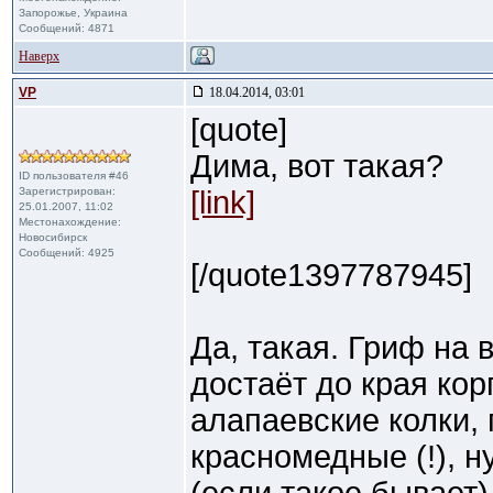
Запорожье, Украина
Сообщений: 4871
Наверх
VP
18.04.2014, 03:01
[quote]
Дима, вот такая?
ID пользователя #46
Зарегистрирован:
[link]
25.01.2007, 11:02
Местонахождение:
Новосибирск
Сообщений: 4925
[/quote1397787945]
Да, такая. Гриф на 
достаёт до края ко
алапаевские колки,
красномедные (!), 