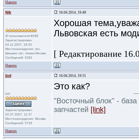
Наверх
Nik
16.04.2014, 19:49
Хорошая тема,уважа
Львовская есть мод
ID пользователя #299
Зарегистрирован:
04.11.2007, 19:20
Местонахождение: пос.
[ Редактирование 16.0
Шишкин лес, Новая Москва
Сообщений: 5292
Наверх
Izol
16.04.2014, 19:51
Это как?
izol
"Восточный блок" - база
запчастей
[link]
Зарегистрирован:
02.07.2007, 11:37
Местонахождение: Москва
Сообщений: 5726
Наверх