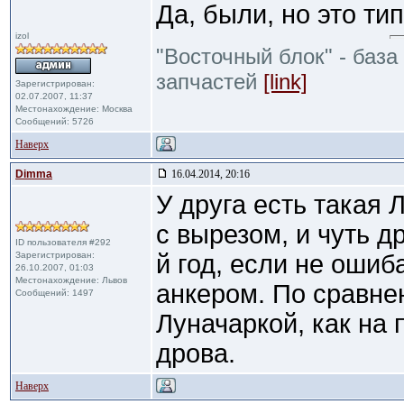
Да, были, но это ти
izol
"Восточный блок" - база
запчастей
[link]
Зарегистрирован:
02.07.2007, 11:37
Местонахождение: Москва
Сообщений: 5726
Наверх
Dimma
16.04.2014, 20:16
У друга есть такая 
с вырезом, и чуть д
ID пользователя #292
Зарегистрирован:
й год, если не ошиб
26.10.2007, 01:03
Местонахождение: Львов
анкером. По сравне
Сообщений: 1497
Луначаркой, как на
дрова.
Наверх