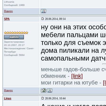
Lithuania
Сообщений: 1989
Наверх
SPA
28.06.2014, 09:14
ну они на этих особо
мебели пальцами ше
только для съемок 
Зарегистрирован:
20.10.2007, 20:17
дома пиликали на л
Местонахождение: Санкт-
Петербург
Сообщений: 5664
самопальными датч
меньше гадов-больше сч
обменник -
[link]
мои гитарки на ютубе -
[
Наверх
Linas
28.06.2014, 10:44