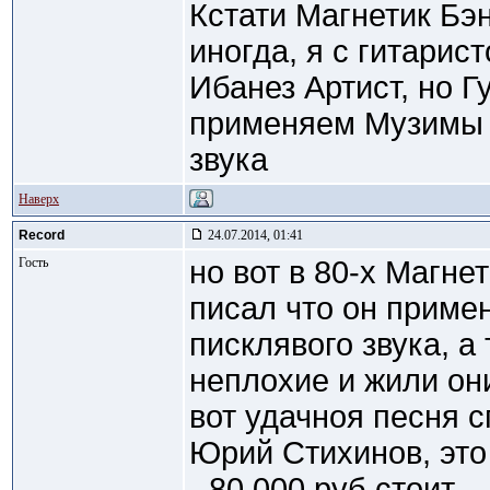
Кстати Магнетик Бэ
иногда, я с гитарис
Ибанез Артист, но Г
применяем Музимы 
звука
Наверх
Record
24.07.2014, 01:41
Гость
но вот в 80-х Магне
писал что он приме
писклявого звука, а
неплохие и жили он
вот удачноя песня 
Юрий Стихинов, это 
- 80.000 руб стоит