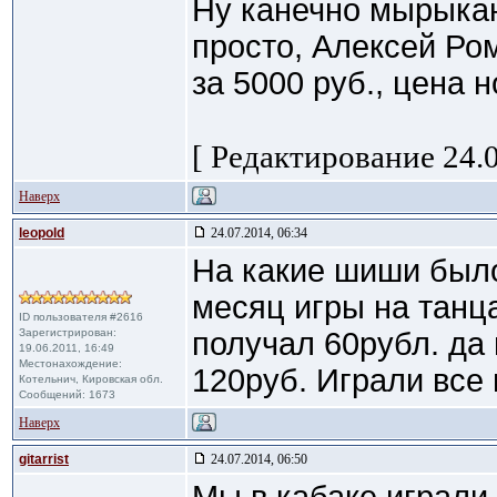
Ну канечно мырыкан
просто, Алексей Ро
за 5000 руб., цена 
[ Редактирование 24.0
Наверх
leopold
24.07.2014, 06:34
На какие шиши было
месяц игры на танца
ID пользователя #2616
Зарегистрирован:
получал 60рубл. да
19.06.2011, 16:49
Местонахождение:
120руб. Играли все 
Котельнич, Кировская обл.
Сообщений: 1673
Наверх
gitarrist
24.07.2014, 06:50