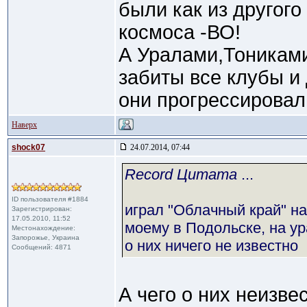
были как из другого
космоса -ВО!
А Уралами,Тоникам
забиты все клубы и 
они прогрессировал
Наверх
shock07
24.07.2014, 07:44
Record Цитата
...
ID пользователя #1884
играл "Облачный край" на
Зарегистрирован:
17.05.2010, 11:52
моему в Подольске, на ур
Местонахождение:
Запорожье, Украина
о них ничего не известно
Сообщений: 4871
А чего о них неизве