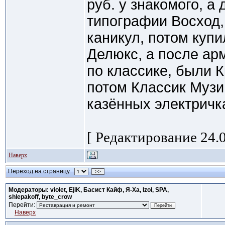
руб. у знакомого, а
типографии Восход,
каникул, потом куп
Делюкс, а после ар
по классике, были К
потом Классик Музи
казённых электричк
[ Редактирование 24.0
Наверх
Переход на страницу
>>
Модераторы: violet, EjiK, Басист Кайф, Я-Ха, Izol, SPA,
shlepakoff, byte_crow
Перейти:
Наверх