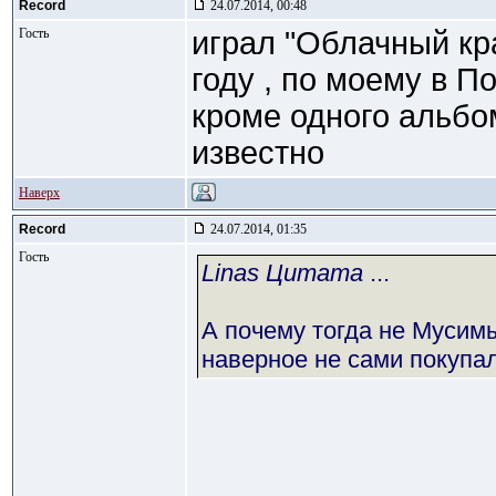
Record
24.07.2014, 00:48
Гость
играл "Облачный кр
году , по моему в П
кроме одного альбом
известно
Наверх
Record
24.07.2014, 01:35
Гость
Linas Цитата
...
А почему тогда не Мусим
наверное не сами покупал