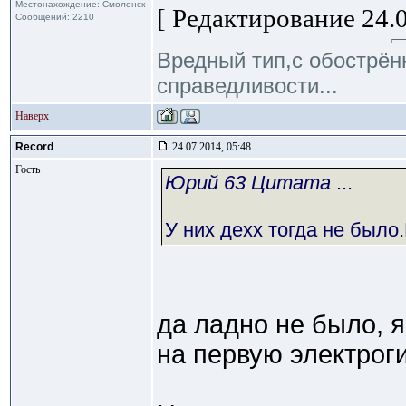
Местонахождение: Смоленск
[ Редактирование 24.0
Сообщений: 2210
Вредный тип,с обострё
справедливости...
Наверх
Record
24.07.2014, 05:48
Гость
Юрий 63 Цитата
...
У них дехх тогда не было.
да ладно не было, я
на первую электрог