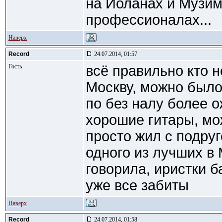
на Иоланах и Музима
профессионалах...
Наверх
Record
24.07.2014, 01:57
Гость
всё правильно кто н
Москву, можно было 
по без налу более 
хорошие гитары, мо
просто жил с подруг
одного из лучших в 
говорила, иристки б
уже все забиты
Наверх
Record
24.07.2014, 01:58