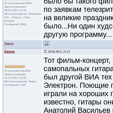
было бы такого фил
ID пользователя #3667
Зарегистрирован:
по заявкам телезри
08.02.2013, 13:18
Местонахождение: Рязанская
на великие праздник
обл., г.Рязань, г.Спас-
Клепики,
было...Ни один худс
Сообщений: 9660
другую программу...
Наверх
Dimma
28.06.2014, 21:25
Тот фильм-концерт, 
самопальных гитара
ID пользователя #292
Зарегистрирован:
был другой ВИА тех
26.10.2007, 01:03
Местонахождение: Львов
Электрон. Поющие г
Сообщений: 1497
играли на хороших 
известно, гитары он
Анатолий Васильев 