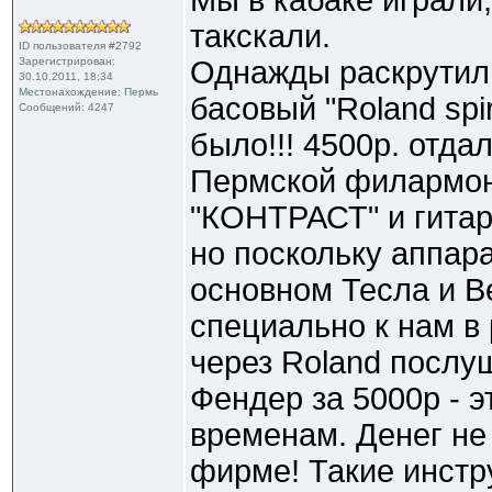
Мы в кабаке играли,
такскали.
ID пользователя #2792
Зарегистрирован:
Однажды раскрутили
30.10.2011, 18:34
Местонахождение: Пермь
басовый "Roland spir
Сообщений: 4247
было!!! 4500р. отдал
Пермской филармон
"КОНТРАСТ" и гитар
но поскольку аппар
основном Тесла и В
специально к нам в 
через Roland послу
Фендер за 5000р - э
временам. Денег не
фирме! Такие инстр