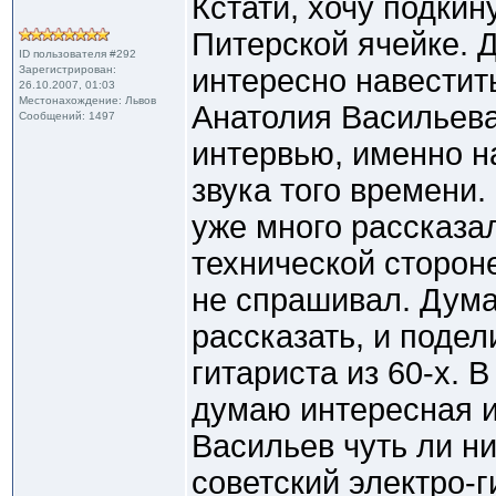
Кстати, хочу подкин
Питерской ячейке.
ID пользователя #292
Зарегистрирован:
интересно навестит
26.10.2007, 01:03
Местонахождение: Львов
Анатолия Васильева,
Сообщений: 1497
интервью, именно н
звука того времени
уже много рассказал
технической стороне
не спрашивал. Дума
рассказать, и подел
гитариста из 60-х. 
думаю интересная и
Васильев чуть ли н
советский электро-г