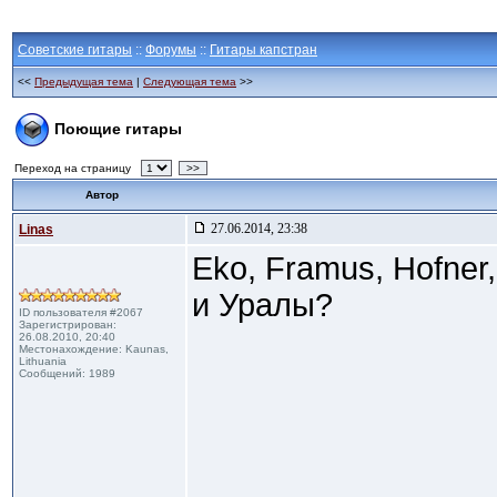
Советские гитары
::
Форумы
::
Гитары капстран
<<
Предыдущая тема
|
Следующая тема
>>
Поющие гитары
Переход на страницу
>>
Автор
27.06.2014, 23:38
Linas
Eko, Framus, Hofner,
и Уралы?
ID пользователя #2067
Зарегистрирован:
26.08.2010, 20:40
Местонахождение: Kaunas,
Lithuania
Сообщений: 1989