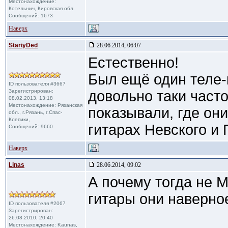
Местонахождение:
Котельнич, Кировская обл.
Сообщений: 1673
Наверх
StariyDed
28.06.2014, 06:07
Естественно!
Был ещё один теле-к
ID пользователя #3667
Зарегистрирован:
довольно таки часто
08.02.2013, 13:18
Местонахождение: Рязанская
показывали, где он
обл., г.Рязань, г.Спас-
Клепики,
гитарах Невского и 
Сообщений: 9660
Наверх
Linas
28.06.2014, 09:02
А почему тогда не 
гитары они наверно
ID пользователя #2067
Зарегистрирован:
26.08.2010, 20:40
Местонахождение: Kaunas,