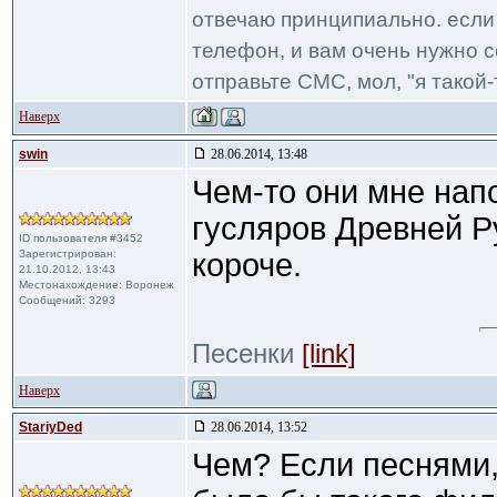
отвечаю принципиально. если 
телефон, и вам очень нужно с
отправьте СМС, мол, "я такой-т
Наверх
swin
28.06.2014, 13:48
Чем-то они мне на
гусляров Древней Р
ID пользователя #3452
Зарегистрирован:
короче.
21.10.2012, 13:43
Местонахождение: Воронеж
Сообщений: 3293
Песенки
[link]
Наверх
StariyDed
28.06.2014, 13:52
Чем? Если песнями,