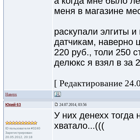
а когда мне было ле
меня в магазине ме
раскупали элгиты и
датчикам, наверно 
220 руб., толи 250 
делюкс я взял в за 
[ Редактирование 24.0
Наверх
Юрий 63
24.07.2014, 03:56
У них денехх тогда 
хватало...(((
ID пользователя #3240
Зарегистрирован:
20.05.2012, 20:18