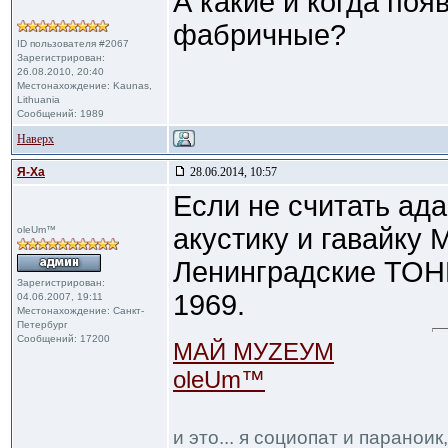
А какие и когда поя
фабричные?
ID пользователя #2067
Зарегистрирован:
26.08.2010, 20:40
Местонахождение: Kaunas,
Lithuania
Сообщений: 1989
Наверх
Я-Ха
28.06.2014, 10:57
Если не считать ад
акустику и гавайку 
oleUm™
Ленинградские ТОНИ
Зарегистрирован:
1969.
04.06.2007, 19:11
Местонахождение: Санкт-
Петербург
Сообщений: 17200
МАЙ МУZЕУМ
oleUm™
и это... я социопат и паранои