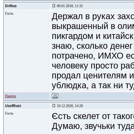
Driftus
09.01.2018, 11:32
Гость
Держал в руках зах
выкрашенный в олим
пикгардом и китайс
знаю, сколько денег
потрачено, ИМХО ес
человеку просто ра
продал ценителям и
ублюдка, а так ни т
Наверх
UzefRust
10.12.2020, 14:28
Гость
Єсть скелет от таког
Думаю, звучьки туд