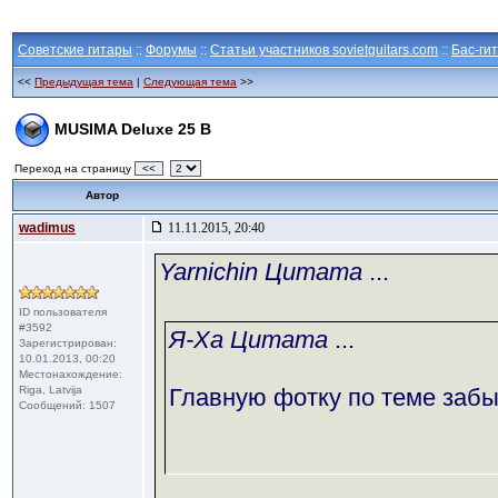
Советские гитары
::
Форумы
::
Статьи участников sovietguitars.com
::
Бас-ги
<<
Предыдущая тема
|
Следующая тема
>>
MUSIMA Deluxe 25 B
Переход на страницу
<<
Автор
wadimus
11.11.2015, 20:40
Yarnichin Цитата
...
ID пользователя
#3592
Я-Ха Цитата
...
Зарегистрирован:
10.01.2013, 00:20
Местонахождение:
Riga, Latvija
Главную фотку по теме заб
Сообщений: 1507