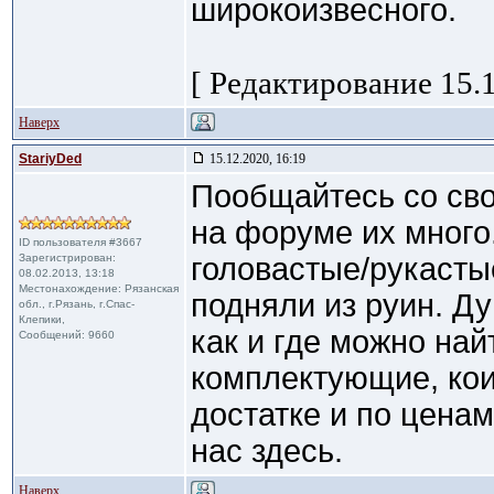
широкоизвесного.
[ Редактирование 15.1
Наверх
StariyDed
15.12.2020, 16:19
Пообщайтесь со сво
на форуме их много
ID пользователя #3667
Зарегистрирован:
головастые/рукастые
08.02.2013, 13:18
Местонахождение: Рязанская
подняли из руин. Д
обл., г.Рязань, г.Спас-
Клепики,
как и где можно на
Сообщений: 9660
комплектующие, кои
достатке и по ценам
нас здесь.
Наверх