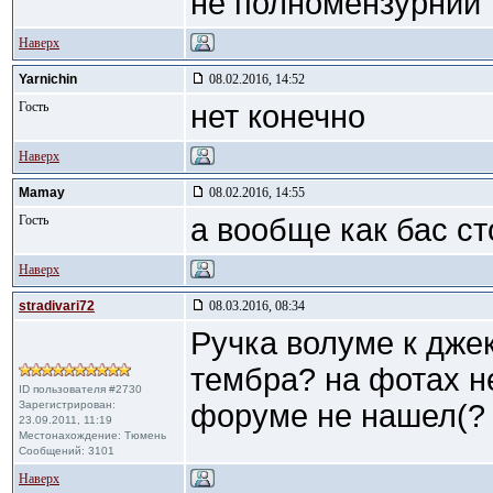
не полномензурний
Наверх
Yarnichin
08.02.2016, 14:52
Гость
нет конечно
Наверх
Mamay
08.02.2016, 14:55
Гость
а вообще как бас ст
Наверх
stradivari72
08.03.2016, 08:34
Ручка волуме к дже
тембра? на фотах не
ID пользователя #2730
Зарегистрирован:
форуме не нашел(?
23.09.2011, 11:19
Местонахождение: Тюмень
Сообщений: 3101
Наверх