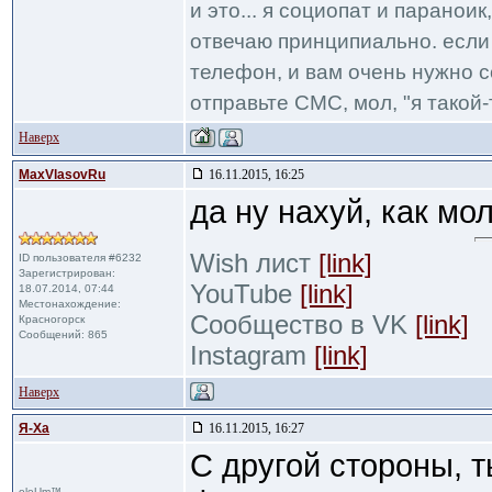
и это... я социопат и паранои
отвечаю принципиально. если 
телефон, и вам очень нужно с
отправьте СМС, мол, "я такой-т
Наверх
MaxVlasovRu
16.11.2015, 16:25
да ну нахуй, как мо
Wish лист
[link]
ID пользователя #6232
Зарегистрирован:
YouTube
[link]
18.07.2014, 07:44
Местонахождение:
Сообщество в VK
[link]
Красногорск
Сообщений: 865
Instagram
[link]
Наверх
Я-Ха
16.11.2015, 16:27
С другой стороны, 
oleUm™