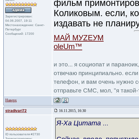
фильм примонтирова
Коликовым. если, к
Зарегистрирован:
издавать не планир
04.06.2007, 19:11
Местонахождение: Санкт-
Петербург
Сообщений: 17200
МАЙ МУZЕУМ
oleUm™
и это... я социопат и паранои
отвечаю принципиально. если 
телефон, и вам очень нужно с
отправьте СМС, мол, "я такой-т
Наверх
stradivari72
16.11.2015, 16:30
Я-Ха Цитата
...
ID пользователя #2730
Зарегистрирован: