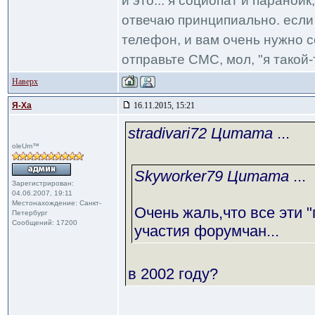
и это... я социопат и паранои
отвечаю принципиально. если 
телефон, и вам очень нужно с
отправьте СМС, мол, "я такой-т
Наверх
Я-Ха
16.11.2015, 15:21
stradivari72 Цитата
...
oleUm™
Skyworker79 Цитата
...
Зарегистрирован:
04.06.2007, 19:11
Местонахождение: Санкт-
Очень жаль,что все эти 
Петербург
Сообщений: 17200
участия форумчан...
в 2002 году?