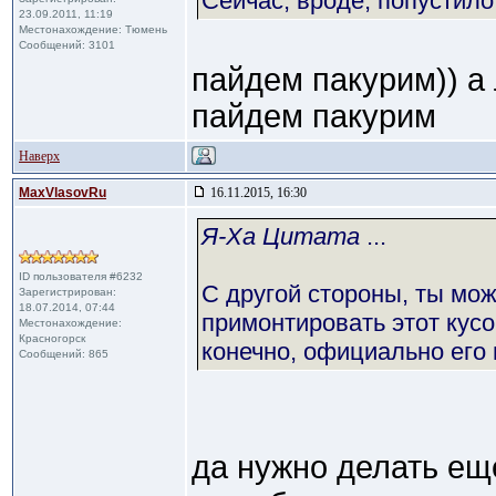
Сейчас, вроде, попустил
23.09.2011, 11:19
Местонахождение: Тюмень
Сообщений: 3101
пайдем пакурим)) а
пайдем пакурим
Наверх
MaxVlasovRu
16.11.2015, 16:30
Я-Ха Цитата
...
ID пользователя #6232
С другой стороны, ты мо
Зарегистрирован:
18.07.2014, 07:44
примонтировать этот кус
Местонахождение:
Красногорск
конечно, официально его
Сообщений: 865
да нужно делать ещ