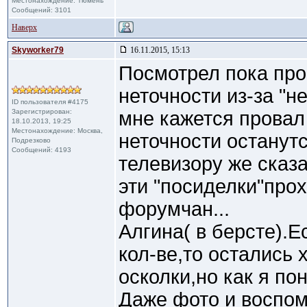
Местонахождение: Тюмень
Сообщений: 3101
Наверх
Skyworker79
16.11.2015, 15:13
Посмотрел пока про
неточности из-за "н
ID пользователя #4175
Зарегистрирован:
мне кажется провал 
18.10.2013, 19:25
Местонахождение: Москва,
неточности останутс
Подрезково
Сообщений: 4193
телевизору же сказ
эти "посиделки"прох
форумчан...
Алгина( в берсте).Е
кол-ве,то остались 
осколки,но как я по
Даже фото и воспом