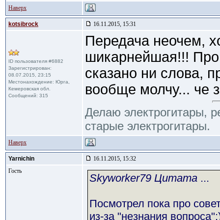
Наверх
kotsibrock
16.11.2015, 15:31
Передача неочем, х
шикарнейшая!!! Про
ID пользователя #6882
Зарегистрирован:
сказано ни слова, 
08.07.2015, 23:15
Местонахождение: Юрга,
вообще молчу... че з
Кемеровская обл.
Сообщений: 315
Делаю электрогитары, 
старые электрогитары.
Наверх
Yarnichin
16.11.2015, 15:32
Гость
Skyworker79 Цитата
...
Посмотрел пока про совет
из-за "незнания вопроса":