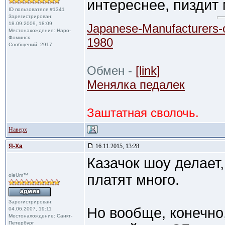
интереснее, пиздит 
ID пользователя #1341
Зарегистрирован:
18.09.2009, 18:09
Japanese-Manufacturers-
Местонахождение: Наро-
Фоминск
1980
Сообщений: 2917
Обмен -
[link]
Менялка педалек
Заштатная сволочь.
Наверх
Я-Ха
16.11.2015, 13:28
Казачок шоу делает,
платят много.
oleUm™
Зарегистрирован:
Но вообще, конечно,
04.06.2007, 19:11
Местонахождение: Санкт-
Петербург