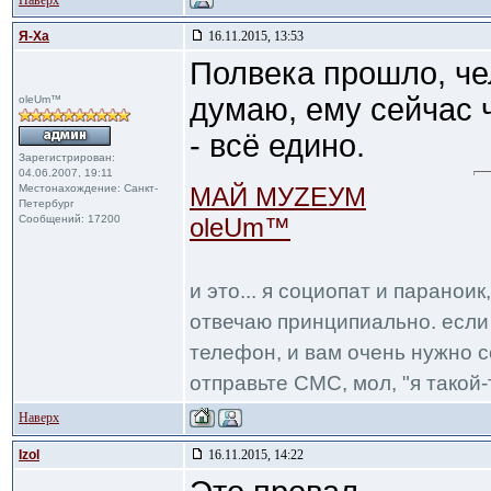
Наверх
Я-Ха
16.11.2015, 13:53
Полвека прошло, чел
думаю, ему сейчас 
oleUm™
- всё едино.
Зарегистрирован:
04.06.2007, 19:11
Местонахождение: Санкт-
МАЙ МУZЕУМ
Петербург
Сообщений: 17200
oleUm™
и это... я социопат и паранои
отвечаю принципиально. если 
телефон, и вам очень нужно с
отправьте СМС, мол, "я такой-т
Наверх
Izol
16.11.2015, 14:22