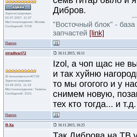
семь гитар было и я
Дибров.
Зарегистрирован:
02.07.2007, 11:37
Местонахождение: Москва
"Восточный блок" - база
Сообщений: 5726
запчастей
[link]
Наверх
stradivari72
16.11.2015, 16:11
Izol, а чоп щас не 
и так хуйню нагород
ID пользователя #2730
Зарегистрирован:
то мы огогого и у на
23.09.2011, 11:19
Местонахождение: Тюмень
снимем новую, поза
Сообщений: 3101
тех кто тогда... и т.д.
Наверх
Я-Ха
16.11.2015, 16:25
Так Диброва на ТВ у