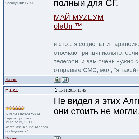
полный для СГ.
Сообщений: 17200
МАЙ МУZЕУМ
oleUm™
и это... я социопат и паранои
отвечаю принципиально. если 
телефон, и вам очень нужно с
отправьте СМС, мол, "я такой-т
Наверх
m.a.k.1
16.11.2015, 13:45
Не видел я этих Алг
они стоить не могли
ID пользователя #3842
Зарегистрирован:
12.05.2013, 14:21
Местонахождение: Королёв
Сообщений: 745