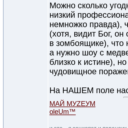
Можно сколько угодн
низкий профессиона
немножко правда), ч
(хотя, видит Бог, о
в зомбоящике), что
а нужно шоу с медв
близко к истине), но
чудовищное пораже
На НАШЕМ поле нас 
МАЙ МУZЕУМ
oleUm™