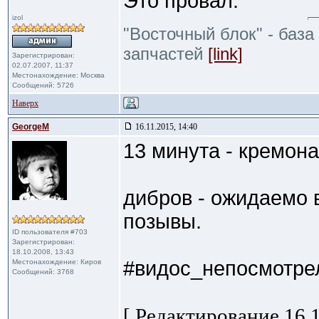
Это провал.
izol
"Восточный блок" - база
запчастей
[link]
Зарегистрирован:
02.07.2007, 11:37
Местонахождение: Москва
Сообщений: 5726
Наверх
GeorgeM
16.11.2015, 14:40
13 минута - кремона
дибров - ожидаемо 
позывы.
ID пользователя #703
Зарегистрирован:
18.10.2008, 13:43
#видос_непосмотре
Местонахождение: Киров
Сообщений: 3768
[ Редактирование 16.1