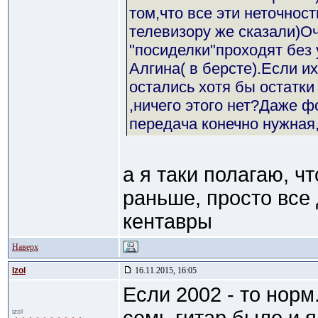
том,что все эти неточност
телевизору же сказали)Оч
"посиделки"проходят без 
Алгина( в берсте).Если их
остались хотя бы остатки
,ничего этого нет?Даже ф
передача конечно нужная
а я таки полагаю, ч
раньше, просто все 
кентавры
Наверх
Izol
16.11.2015, 16:05
Если 2002 - то норм
izol