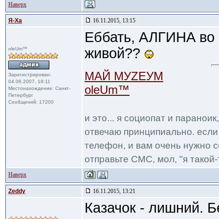
Наверх
Я-Ха
16.11.2015, 13:15
Еббать, АЛГИНА во 
живой??
oleUm™
МАЙ МУZЕУМ
Зарегистрирован:
04.06.2007, 19:11
oleUm™
Местонахождение: Санкт-
Петербург
Сообщений: 17200
и это... я социопат и паранои
отвечаю принципиально. если 
телефон, и вам очень нужно с
отправьте СМС, мол, "я такой-т
Наверх
Zeddy
16.11.2015, 13:21
Казачок - лишний. Б