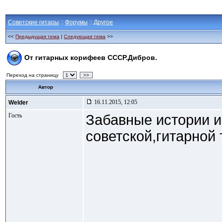
Советские гитары
::
Форумы
::
Другое
<<
Предыдущая тема
|
Следующая тема
>>
От гитарных корифеев СССР.Дибров.
Переход на страницу
>>
Автор
16.11.2015, 12:05
Welder
Гость
Забавные истории
советской,гитарной 