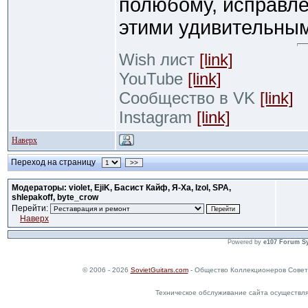
полюбому, исправл
этими удивительны
Wish лист
[link]
YouTube
[link]
Сообщество в VK
[link]
Instagram
[link]
Наверх
Переход на страницу
>>
Модераторы: violet, EjiK, Басист Кайф, Я-Ха, Izol, SPA,
shlepakoff, byte_crow
Перейти:
Наверх
Powered by
e107 Forum S
© 2006 - 2026
SovietGuitars.com
- Общество Коллекционеров Совет
Техническое обслуживание сайта осуществл