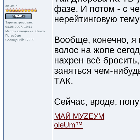
фазе. И потом - с ч
oleUm™
нерейтинговую тему
Зарегистрирован:
04.06.2007, 19:11
Местонахождение: Санкт-
Петербург
Вообще, конечно, я
Сообщений: 17200
волос на жопе сего
нахрен всё бросить,
заняться чем-нибудь
ТАК.
Сейчас, вроде, поп
МАЙ МУZЕУМ
oleUm™