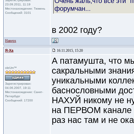
Очень жаль,что все эти "
Зарегистрирован:
23.09.2011, 11:19
форумчан...
Местонахождение: Тюмень
Сообщений: 3101
в 2002 году?
Наверх
Я-Ха
16.11.2015, 15:20
А патамушта, что м
сакральными знания
oleUm™
уникальными колле
Зарегистрирован:
баснословными дос
04.06.2007, 19:11
Местонахождение: Санкт-
Петербург
НАХУЙ никому не н
Сообщений: 17200
на ПЕРВОМ канале -
раз нас там и не ок