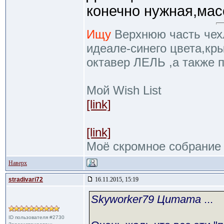
конечно нужная,мас
Ищу
Верхнюю часть чехл
идеале-синего цвета,кр
октавер ЛЕЛЬ ,а также 
Мой Wish List
[link]
[link]
Моё скромное собрание
Наверх
stradivari72
16.11.2015, 15:19
Skyworker79 Цитата
...
ID пользователя #2730