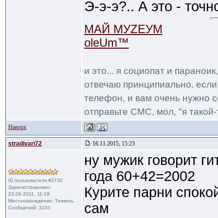
Э-э-э?.. А это - точн
МАЙ МУZЕУМ
oleUm™
и это... я социопат и паранои
отвечаю принципиально. если 
телефон, и вам очень нужно с
отправьте СМС, мол, "я такой-т
Наверх
stradivari72
16.11.2015, 15:23
ну мужик говорит гит
года 60+42=2002
ID пользователя #2730
Зарегистрирован:
Курите парни спокой
23.09.2011, 11:19
Местонахождение: Тюмень
сам
Сообщений: 3101