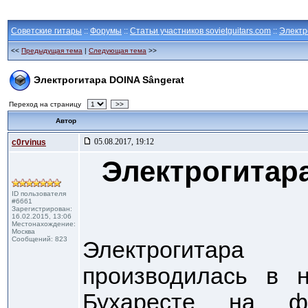
Советские гитары
::
Форумы
::
Статьи участников sovietguitars.com
::
Электр
<<
Предыдущая тема
|
Следующая тема
>>
Электрогитара DOINA Sângerat
Переход на страницу
>>
Автор
05.08.2017, 19:12
c0rvinus
Электрогитара
ID пользователя
#6661
Зарегистрирован:
16.02.2015, 13:06
Местонахождение:
Москва
Сообщений: 823
Электрогитара
производилась в 
Бухаресте на ф