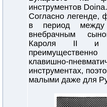
инструментов Doina
Согласно легенде, 
в период между
внебрачным сын
Кароля II и сп
преимущественн
клавишно-пневмат
инструментах, поэт
малыми даже для Р