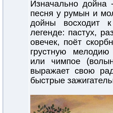
Изначально дойна 
песня у румын и мо
дойны восходит к
легенде: пастух, р
овечек, поёт скорб
грустную мелодию
или чимпое (волын
выражает свою рад
быстрые зажигатель