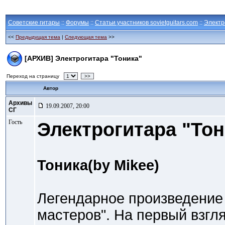
Советские гитары
::
Форумы
::
Статьи участников sovietguitars.com
::
Электр
<<
Предыдущая тема
|
Следующая тема
>>
[АРХИВ] Электрогитара "Тоника"
Переход на страницу
>>
Автор
Архивы
19.09.2007, 20:00
СГ
Гость
Электрогитара "Тон
Тоника(by Mikee)
Легендарное произведение 
мастеров". На первый взгл