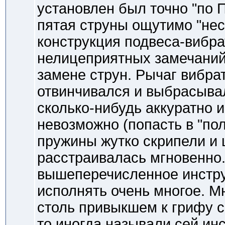
установлен был точно "по 
пятая струны ощутимо "нес
конструкция подвеса-вибр
нелицеприятных замечаний 
замене струн. Рычаг вибра
отвинчивался и выбрасывалс
сколько-нибудь аккуратно 
невозможно (попасть в "пол
пружины жутко скрипели и 
расстраивалась мгновенно.
вышеперечисленное инстру
исполнять очень многое. М
столь привыкшем к грифу св
то иногда называли сей инс