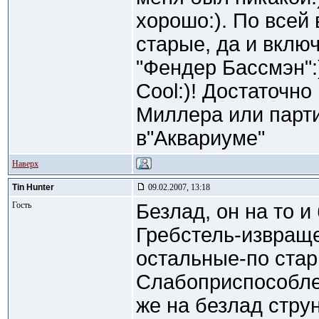
хорошо:). По всей
старые, да и включ
"Фендер Бассмэн":
Cool:)! Достаточн
Миллера или парт
в"Аквариуме"
Наверх
Tin Hunter
09.02.2007, 13:18
Гость
Безлад, он на то и
Гребстель-извраще
остальные-по стари
Слабоприспособлен
же на безлад стру