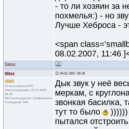
- то ли хозяин за 
похмелья:) - но зв
Лучше Хеброса - эт
<span class='small
08.02.2007, 11:46 ]
Наверх
Mikee
09.02.2007, 09:38
Дык звук у неё ве
ID пользователя #27
меркам, с круглон
Зарегистрирован: 15.12.2006,
09:29
Местонахождение: Симферополь
звонкая басилка, т
Сообщений: 504
тут то было
)))))
пытался отстроить