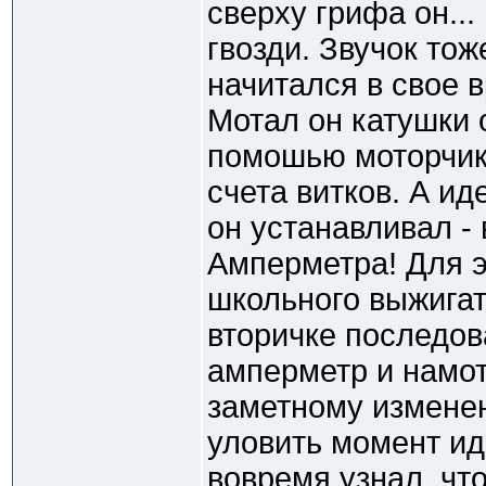
сверху грифа он..
гвозди. Звучок тож
начитался в свое 
Мотал он катушки 
помошью моторчик
счета витков. А ид
он устанавливал -
Амперметра! Для э
школьного выжигат
вторичке последо
амперметр и намот
заметному изменен
уловить момент иде
вовремя узнал, чт