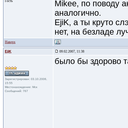
Гость
Mikee, по поводу 
аналогично.
EjiK, а ты круто 
нет, на безладе лу
Наверх
EjiK
09.02.2007, 11:38
было бы здорово т
Зарегистрирован: 03.10.2006,
15:55
Местонахождение: Мск
Сообщений: 767