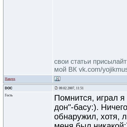
свои статьи присылайте
мой ВК vk.com/yojikmus
Наверх
DOC
09.02.2007, 11:51
Гость
Помнится, играл я
дон"-басу:). Ничег
обнаружил, хотя, л
меня был никакой:)