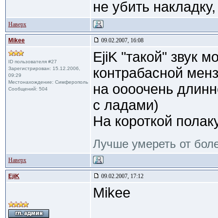
не убить накладку,
Наверх
Mikee
09.02.2007, 16:08
EjiK "такой" звук 
ID пользователя #27
контрабасной менз
Зарегистрирован: 15.12.2006,
09:29
Местонахождение: Симферополь
на оооочень длин
Сообщений: 504
с ладами)
На короткой полак
Лучше умереть от боле
Наверх
EjiK
09.02.2007, 17:12
Mikee