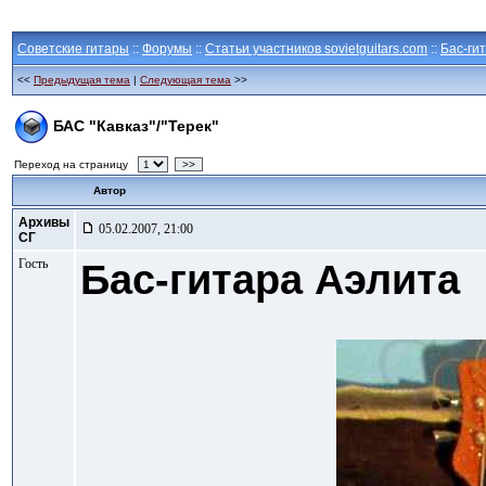
Советские гитары
::
Форумы
::
Статьи участников sovietguitars.com
::
Бас-ги
<<
Предыдущая тема
|
Следующая тема
>>
БАС "Кавказ"/"Терек"
Переход на страницу
>>
Автор
Архивы
05.02.2007, 21:00
СГ
Гость
Бас-гитара Аэлита