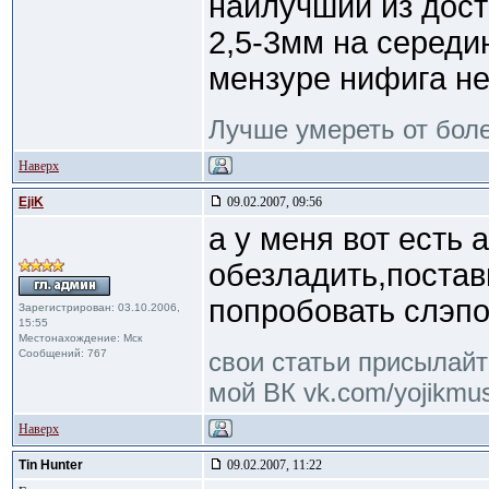
наилучший из дост
2,5-3мм на середин
мензуре нифига н
Лучше умереть от боле
Наверх
EjiK
09.02.2007, 09:56
а у меня вот есть 
обезладить,постав
попробовать слэпо
Зарегистрирован: 03.10.2006,
15:55
Местонахождение: Мск
Сообщений: 767
свои статьи присылайте
мой ВК vk.com/yojikmus
Наверх
Tin Hunter
09.02.2007, 11:22