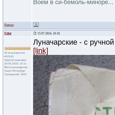
Воем в си-бемоль-миноре...
Наверх
Cdur
15.07.2024, 16:16
Луначарские - с ручной 
[link]
ID пользователя
#10143
Зарегистрирован:
28.05.2019, 15:11
Местонахождение:
Санкт-Петербург
Сообщений: 4457