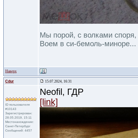
Мы порой, с волками споря,
Воем в си-бемоль-миноре...
Наверх
Cdur
15.07.2024, 16:31
Neofil, ГДР
[link]
ID пользователя
#10143
Зарегистрирован:
28.05.2019, 15:11
Местонахождение:
Санкт-Петербург
Сообщений: 4457