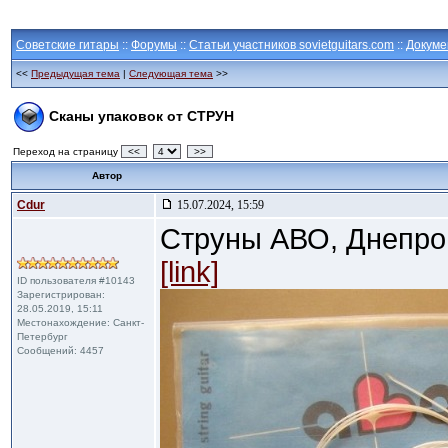
Советские гитары
::
Форумы
::
Статьи участников sovietguitars.com
::
Докуме
<<
Предыдущая тема
|
Следующая тема
>>
Сканы упаковок от СТРУН
Переход на страницу
<<
>>
Автор
Cdur
15.07.2024, 15:59
Струны АВО, Днепроп
[link]
ID пользователя #10143
Зарегистрирован:
28.05.2019, 15:11
Местонахождение: Санкт-
Петербург
Сообщений: 4457