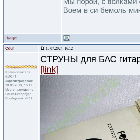
Мы порой, с волками 
Воем в си-бемоль-мин
Наверх
Cdur
15.07.2024, 16:12
СТРУНЫ для БАС гитары
[link]
ID пользователя
#10143
Зарегистрирован:
28.05.2019, 15:11
Местонахождение:
Санкт-Петербург
Сообщений: 4457