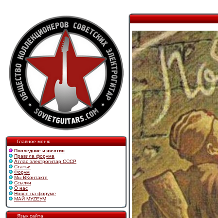
Главное меню
Последние известия
Правила форума
Атлас электрогитар СССР
Статьи
Форум
Мы ВКонтакте
Ссылки
О нас
Новое на форуме
МАЙ МУZЕУМ
Язык сайта