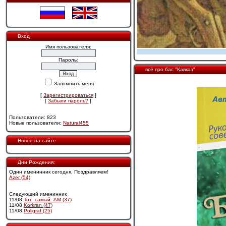
Вход
Имя пользователя:
Пароль:
всё про бас "Кавказ"
Запомнить меня
[
Зарегистрироваться
]
[
Забыли пароль?
]
Пользователи: 823
Новые пользователи:
Natural455
Новое на сайте
Дни Рождения:
Один именинник сегодня, Поздравляем!
Azer (54)
Следующий именинник
11/08
Тот_самый_АМ (37)
11/08
Korkran (47)
11/08
Poligraf (25)