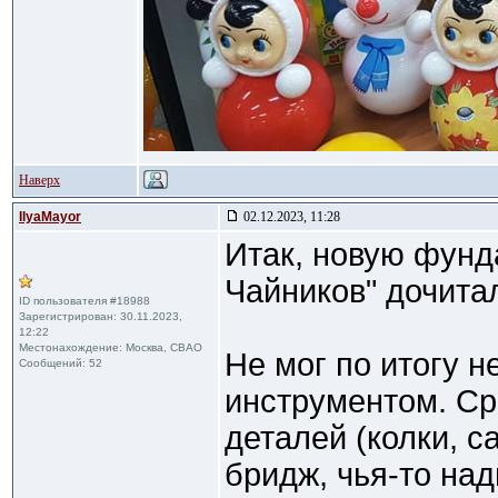
Наверх
IlyaMayor
02.12.2023, 11:28
Итак, новую фунд
Чайников" дочитал
ID пользователя #18988
Зарегистрирован: 30.11.2023,
12:22
Местонахождение: Москва, СВАО
Не мог по итогу 
Сообщений: 52
инструментом. Ср
деталей (колки, с
бридж, чья-то над