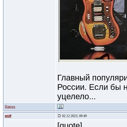
Главный популяри
России. Если бы н
уцелело...
Наверх
wolf
02.12.2023, 09:49
[quote]