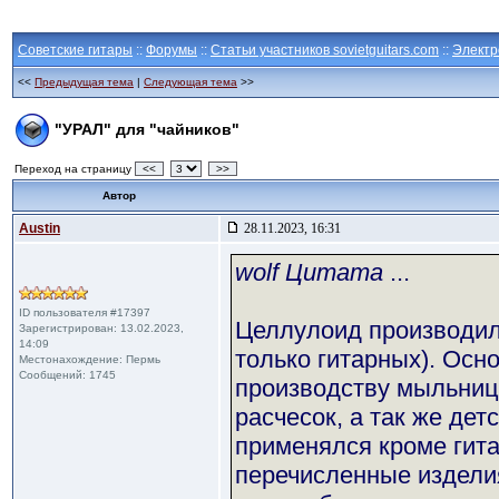
Советские гитары
::
Форумы
::
Статьи участников sovietguitars.com
::
Электр
<<
Предыдущая тема
|
Следующая тема
>>
"УРАЛ" для "чайников"
Переход на страницу
<<
>>
Автор
Austin
28.11.2023, 16:31
wolf Цитата
...
ID пользователя #17397
Целлулоид производилс
Зарегистрирован: 13.02.2023,
14:09
только гитарных). Осн
Местонахождение: Пермь
Сообщений: 1745
производству мыльниц,
расчесок, а так же дет
применялся кроме гит
перечисленные издели