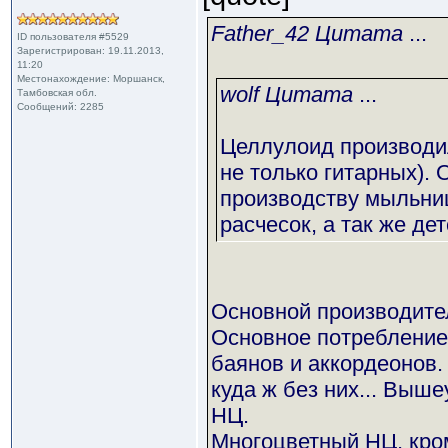
Father_42 Цитата
...
ID пользователя #5529
Зарегистрирован: 19.11.2013,
11:20
Местонахождение: Моршанск,
wolf Цитата
...
Тамбовская обл.
Сообщений: 2285
Целлулоид производил
не только гитарных).
производству мыльниц
расчесок, а так же де
Основной производител
Основное потребление 
баянов и аккордеонов. 
куда ж без них... Выше
НЦ.
Многоцветный НЦ, кром