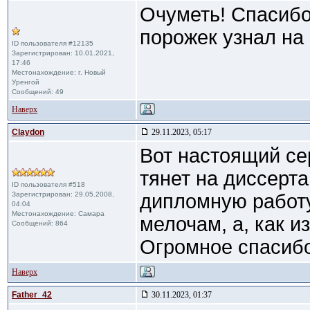
Очуметь! Спасибо
порожек узнал на
ID пользователя #12135
Зарегистрирован: 10.01.2021,
17:46
Местонахождение: г. Новый
Уренгой
Сообщений: 49
Наверх
Claydon
29.11.2023, 05:17
Вот настоящий се
тянет на дисcерт
ID пользователя #518
Зарегистрирован: 29.05.2008,
дипломную работ
04:04
Местонахождение: Самара
мелочам, а, как и
Сообщений: 864
Огромное спасибо
Наверх
Father_42
30.11.2023, 01:37