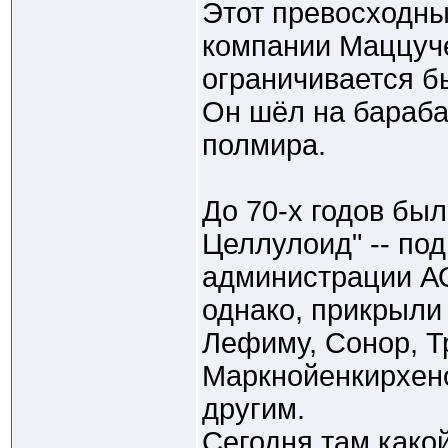
Этот превосходны
компании Маццуче
ограничивается б
Он шёл на бараба
полмира.
До 70-х годов бы
Целлулоид" -- по
администрации АО
однако, прикрыли
Лефиму, Сонор, Т
Маркнойенкирхен
другим.
Сегодня там какой