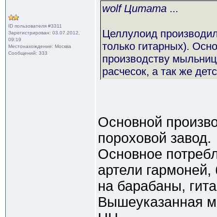
wolf Цитата
...
ID пользователя #3311
Целлулоид производилс
Зарегистрирован: 03.07.2012,
09:19
только гитарных). Осн
Местонахождение: Москва
Сообщений: 333
производству мыльниц,
расчесок, а так же дет
Основной произво
пороховой завод.
Основное потребл
артели гармоней, 
на барабаны, гитар
Вышеуказанная ме