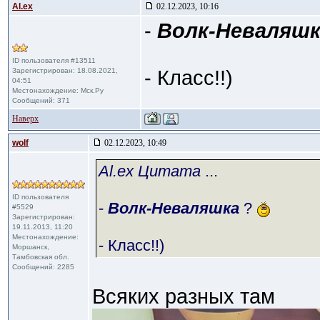
Al.ex
02.12.2023, 10:16
-
Волк-Неваляшк
ID пользователя #13511
Зарегистрирован: 18.08.2021,
- Класс!!)
04:51
Местонахождение: Мск.Ру
Сообщений: 371
Наверх
wolf
02.12.2023, 10:49
Al.ex Цитата
...
ID пользователя
-
Волк-Неваляшка
?
#5529
Зарегистрирован:
19.11.2013, 11:20
Местонахождение:
- Класс!!)
Моршанск,
Тамбовская обл.
Сообщений: 2285
Всяких разных там