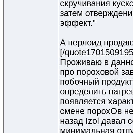
скручивания куск
затем отверждени
эффект."
А перлоид продаю
[/quote1701509195
Проживаю в данно
про пороховой за
побочный продукт
определить нагрев
появляется харак
смене порохОв не
назад Izol давал 
минимальная отпу