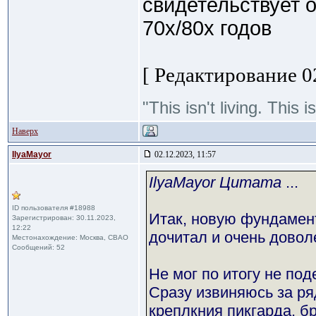
свидетельствует 
70х/80х годов
[ Редактирование 02
"This isn't living. This
Наверх
IlyaMayor
02.12.2023, 11:57
IlyaMayor Цитата
...
ID пользователя #18988
Итак, новую фундамен
Зарегистрирован: 30.11.2023,
12:22
дочитал и очень довол
Местонахождение: Москва, СВАО
Сообщений: 52
Не мог по итогу не по
Сразу извиняюсь за ря
креплкния пикгарда, б