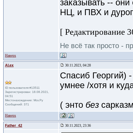
заказывать -- они
НЦ, и ПВХ и дуроп
[ Редактирование 30
Не всё так просто - пр
Наверх
Al.ex
30.11.2023, 04:28
Спасиб Георгий)
умнее /хотя и куда
ID пользователя #13511
Зарегистрирован: 18.08.2021,
04:51
Местонахождение: Мск.Ру
( энто
без
сарказ
Сообщений: 371
Наверх
Father_42
30.11.2023, 23:36