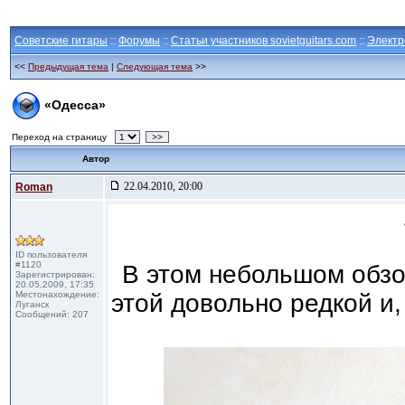
Советские гитары
::
Форумы
::
Статьи участников sovietguitars.com
::
Электр
<<
Предыдущая тема
|
Следующая тема
>>
«Одесса»
Переход на страницу
>>
Автор
22.04.2010, 20:00
Roman
ID пользователя
#1120
В этом небольшом обзо
Зарегистрирован:
20.05.2009, 17:35
Местонахождение:
этой довольно редкой и,
Луганск
Сообщений: 207