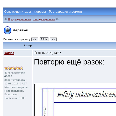
Советские гитары
::
Форумы
::
Реставрация и ремонт
<<
Предыдущая тема
|
Следующая тема
>>
Чертежи
Переход на страницу
<<
>>
Автор
kaldos
01.02.2020, 14:52
Повторю ещё разок:
ID пользователя
#8082
Зарегистрирован:
12.03.2017, 07:27
Местонахождение:
Петропавловск,
Казахстан
Сообщений: 805