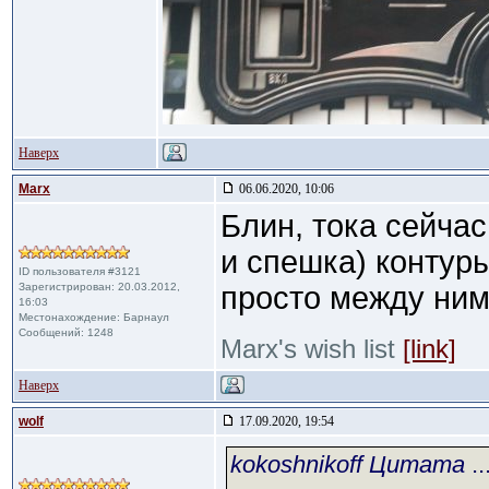
Наверх
Marx
06.06.2020, 10:06
Блин, тока сейча
и спешка) контур
ID пользователя #3121
Зарегистрирован: 20.03.2012,
просто между ним
16:03
Местонахождение: Барнаул
Сообщений: 1248
Marx's wish list
[link]
Наверх
wolf
17.09.2020, 19:54
kokoshnikoff Цитата
..