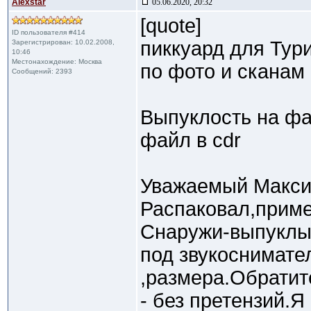
Alexstar
05.06.2020, 20:32
[quote]
ID пользователя #414
пиккуард для Тури
Зарегистрирован: 10.02.2008,
10:46
Местонахождение: Москва
по фото и сканам 
Сообщений: 2393
Выпуклость на фа
файл в cdr
Уважаемый Макси
Распаковал,приме
Снаружи-выпуклый
под звукоснимате
,размера.Обратит
- без претензий.Я