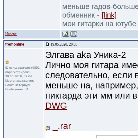
меньше гадов-больше
обменник -
[link]
мои гитарки на ютубе
Наверх
fremontine
19.05.2020, 20:05
Элгава aka Уника-2
Лично моя гитара име
ID пользователя #9551
Зарегистрирован:
следовательно, если 
30.06.2018, 09:04
Местонахождение:
меньше на, например,
Санкт-Петербург
Сообщений: 84
пикгарда эти мм или 
DWG
_.rar