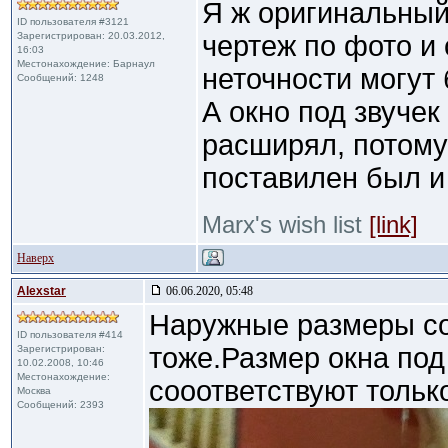
Я ж оригинальный
ID пользователя #3121
Зарегистрирован: 20.03.2012,
чертеж по фото и
16:03
Местонахождение: Барнаул
неточности могут 
Сообщений: 1248
А окно под звуче
расширял, потому 
поставилен был и 
Marx's wish list
[link]
Наверх
Alexstar
06.06.2020, 05:48
Наружные размеры со
ID пользователя #414
тоже.Размер окна под
Зарегистрирован:
10.02.2008, 10:46
Местонахождение:
сооответствуют тольк
Москва
Сообщений: 2393