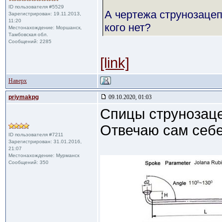
ID пользователя #5529
А чертежа струнозацеп
Зарегистрирован: 19.11.2013,
11:20
кого нет?
Местонахождение: Моршанск,
Тамбовская обл.
Сообщений: 2285
[link]
Наверх
priymakpg
09.10.2020, 01:03
Спицы струнозацеп
Отвечаю сам себе
ID пользователя #7211
Зарегистрирован: 31.01.2016,
21:07
Местонахождение: Мурманск
Сообщений: 350